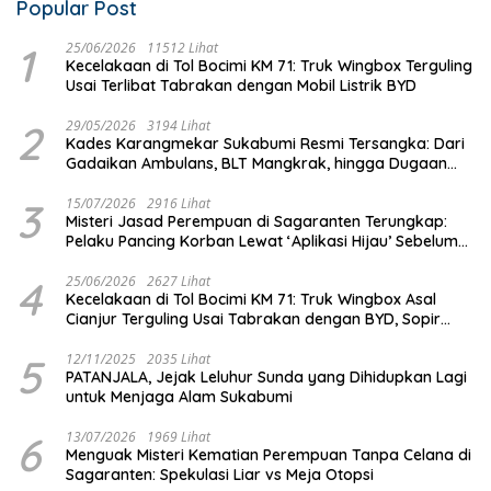
Popular Post
1
25/06/2026
11512 Lihat
Kecelakaan di Tol Bocimi KM 71: Truk Wingbox Terguling
Usai Terlibat Tabrakan dengan Mobil Listrik BYD
2
29/05/2026
3194 Lihat
Kades Karangmekar Sukabumi Resmi Tersangka: Dari
Gadaikan Ambulans, BLT Mangkrak, hingga Dugaan
Penipuan!
3
15/07/2026
2916 Lihat
Misteri Jasad Perempuan di Sagaranten Terungkap:
Pelaku Pancing Korban Lewat ‘Aplikasi Hijau’ Sebelum
Dihabisi
4
25/06/2026
2627 Lihat
Kecelakaan di Tol Bocimi KM 71: Truk Wingbox Asal
Cianjur Terguling Usai Tabrakan dengan BYD, Sopir
Dilarikan ke RS Sekarwangi
5
12/11/2025
2035 Lihat
PATANJALA, Jejak Leluhur Sunda yang Dihidupkan Lagi
untuk Menjaga Alam Sukabumi
6
13/07/2026
1969 Lihat
Menguak Misteri Kematian Perempuan Tanpa Celana di
Sagaranten: Spekulasi Liar vs Meja Otopsi