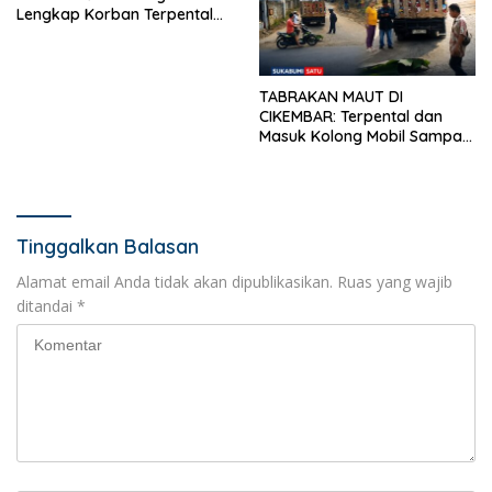
Lengkap Korban Terpental
Masuk Kolong Mobil Sampah,
Jasad Dievakuasi ke RSUD
Sekarwangi
TABRAKAN MAUT DI
CIKEMBAR: Terpental dan
Masuk Kolong Mobil Sampah,
Pengendara Motor Asal
Cimanggu Tewas di Tempat
Tinggalkan Balasan
Alamat email Anda tidak akan dipublikasikan.
Ruas yang wajib
ditandai
*