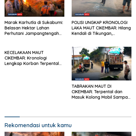
Marak Karhutla di Sukabumi:
POLISI UNGKAP KRONOLOGI
Belasan Hektar Lahan
LAKA MAUT CIKEMBAR: Hilang
Perhutani Jampangtengah
Kendali di Tikungan,
Terbakar, Permukiman di
Pengendara Scoopy Tewas
Simpenan Sempat Terancam
Hantam Pickup
KECELAKAAN MAUT
CIKEMBAR: Kronologi
Lengkap Korban Terpental
Masuk Kolong Mobil Sampah,
Jasad Dievakuasi ke RSUD
Sekarwangi
TABRAKAN MAUT DI
CIKEMBAR: Terpental dan
Masuk Kolong Mobil Sampah,
Pengendara Motor Asal
Cimanggu Tewas di Tempat
Rekomendasi untuk kamu