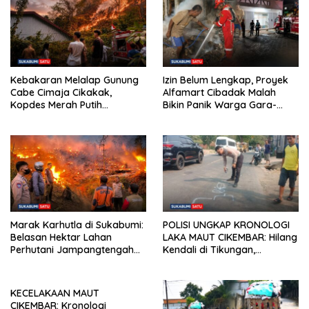
Kebakaran Melalap Gunung
Izin Belum Lengkap, Proyek
Cabe Cimaja Cikakak,
Alfamart Cibadak Malah
Kopdes Merah Putih
Bikin Panik Warga Gara-
Terancam
gara Bakar Sampah Material
Marak Karhutla di Sukabumi:
POLISI UNGKAP KRONOLOGI
Belasan Hektar Lahan
LAKA MAUT CIKEMBAR: Hilang
Perhutani Jampangtengah
Kendali di Tikungan,
Terbakar, Permukiman di
Pengendara Scoopy Tewas
Simpenan Sempat Terancam
Hantam Pickup
KECELAKAAN MAUT
CIKEMBAR: Kronologi