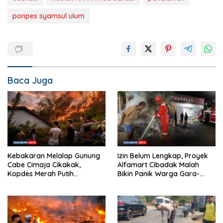
ponpes syamsul ulum
Baca Juga
Kebakaran Melalap Gunung
Izin Belum Lengkap, Proyek
Cabe Cimaja Cikakak,
Alfamart Cibadak Malah
Kopdes Merah Putih
Bikin Panik Warga Gara-
Terancam
gara Bakar Sampah Material