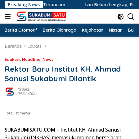
Langsung
h Putih Terancam
Breaking News
Izin Belum Lengkap, Proyek Alfamar
ke
konten
Berita Otomotif
Berita Olahraga
Kejahatan
Nissan
Bulut
Beranda
Edukasi
Edukasi
,
Headline
,
News
Rektor Baru Institut KH. Ahmad
Sanusi Sukabumi Dilantik
Redaksi
04/02/2024
Foto: Istimewa
SUKABUMISATU.COM
– Institut KH. Ahmad Sanusi
Sukabumi (INKHAS) memasuki momen bersejarah