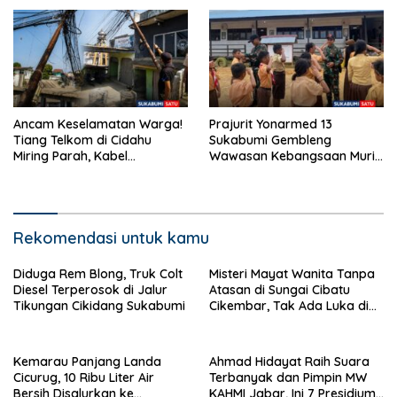
Ancam Keselamatan Warga!
Prajurit Yonarmed 13
Tiang Telkom di Cidahu
Sukabumi Gembleng
Miring Parah, Kabel
Wawasan Kebangsaan Murid
Semrawut Dibiarkan Tanpa
SD di Perbatasan RI-Malaysia
Penanganan
Rekomendasi untuk kamu
Diduga Rem Blong, Truk Colt
Misteri Mayat Wanita Tanpa
Diesel Terperosok di Jalur
Atasan di Sungai Cibatu
Tikungan Cikidang Sukabumi
Cikembar, Tak Ada Luka di
Tubuh
Kemarau Panjang Landa
Ahmad Hidayat Raih Suara
Cicurug, 10 Ribu Liter Air
Terbanyak dan Pimpin MW
Bersih Disalurkan ke
KAHMI Jabar, Ini 7 Presidium