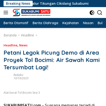
Langsung
rosok di Jalur Tikungan Cikidang Sukabumi
Breaking News
Misteri May
ke
konten
Berita Otomotif
Berita Olahraga
Kejahatan
Nissan
Bulut
Beranda
Headline
Headline
,
News
Petani Legok Picung Demo di Area
Proyek Tol Bocimi: Air Sawah Kami
Tersumbat Lagi!
Redaksi
10/10/2025
Alat berat Tol Bocimi Sesi 3
SUKABUMISATU.com
– Suasana memanas terjadi di