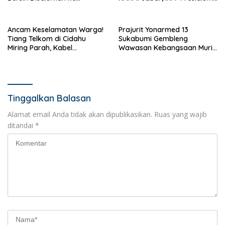
Kampung Sikup
Terpilih Periode 2026–2031
Ancam Keselamatan Warga!
Prajurit Yonarmed 13
Tiang Telkom di Cidahu
Sukabumi Gembleng
Miring Parah, Kabel
Wawasan Kebangsaan Murid
Semrawut Dibiarkan Tanpa
SD di Perbatasan RI-Malaysia
Penanganan
Tinggalkan Balasan
Alamat email Anda tidak akan dipublikasikan.
Ruas yang wajib
ditandai
*