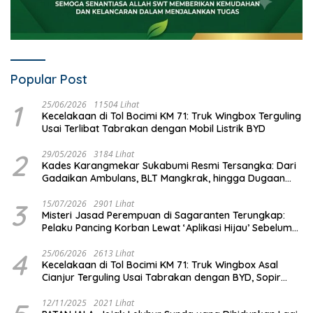
Popular Post
1
25/06/2026
11504 Lihat
Kecelakaan di Tol Bocimi KM 71: Truk Wingbox Terguling
Usai Terlibat Tabrakan dengan Mobil Listrik BYD
2
29/05/2026
3184 Lihat
Kades Karangmekar Sukabumi Resmi Tersangka: Dari
Gadaikan Ambulans, BLT Mangkrak, hingga Dugaan
Penipuan!
3
15/07/2026
2901 Lihat
Misteri Jasad Perempuan di Sagaranten Terungkap:
Pelaku Pancing Korban Lewat ‘Aplikasi Hijau’ Sebelum
Dihabisi
4
25/06/2026
2613 Lihat
Kecelakaan di Tol Bocimi KM 71: Truk Wingbox Asal
Cianjur Terguling Usai Tabrakan dengan BYD, Sopir
Dilarikan ke RS Sekarwangi
12/11/2025
2021 Lihat