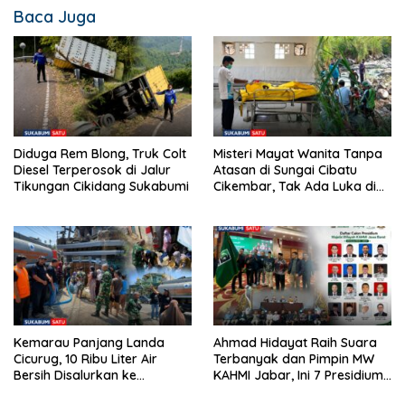
Baca Juga
Diduga Rem Blong, Truk Colt
Misteri Mayat Wanita Tanpa
Diesel Terperosok di Jalur
Atasan di Sungai Cibatu
Tikungan Cikidang Sukabumi
Cikembar, Tak Ada Luka di
Tubuh
Kemarau Panjang Landa
Ahmad Hidayat Raih Suara
Cicurug, 10 Ribu Liter Air
Terbanyak dan Pimpin MW
Bersih Disalurkan ke
KAHMI Jabar, Ini 7 Presidium
Kampung Sikup
Terpilih Periode 2026–2031