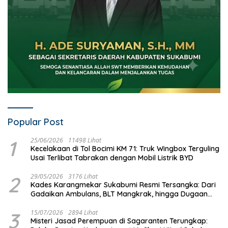
Popular Post
1
25/06/2026
11498 Lihat
Kecelakaan di Tol Bocimi KM 71: Truk Wingbox Terguling
Usai Terlibat Tabrakan dengan Mobil Listrik BYD
2
29/05/2026
3176 Lihat
Kades Karangmekar Sukabumi Resmi Tersangka: Dari
Gadaikan Ambulans, BLT Mangkrak, hingga Dugaan
Penipuan!
3
15/07/2026
2894 Lihat
Misteri Jasad Perempuan di Sagaranten Terungkap: