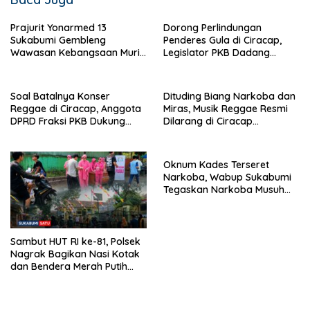
Prajurit Yonarmed 13
Dorong Perlindungan
Sukabumi Gembleng
Penderes Gula di Ciracap,
Wawasan Kebangsaan Murid
Legislator PKB Dadang
SD di Perbatasan RI-Malaysia
Hermawan Inisiasi
Pembentukan Asosiasi BPJS
Ketenagakerjaan
Soal Batalnya Konser
Dituding Biang Narkoba dan
Reggae di Ciracap, Anggota
Miras, Musik Reggae Resmi
DPRD Fraksi PKB Dukung
Dilarang di Ciracap
Pemdes: “Bukan Benci
Sukabumi!
Musiknya, Tapi Efeknya”
Oknum Kades Terseret
Narkoba, Wabup Sukabumi
Tegaskan Narkoba Musuh
Bersama
Sambut HUT RI ke-81, Polsek
Nagrak Bagikan Nasi Kotak
dan Bendera Merah Putih
dalam Jumat Berkah