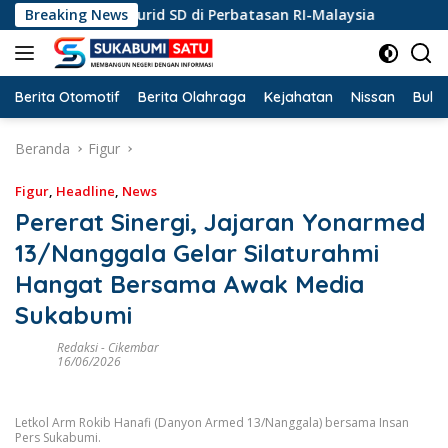
Langsung
gsaan Murid SD di Perbatasan RI-Malaysia
Breaking News
Dorong Per
ke
konten
Berita Otomotif
Berita Olahraga
Kejahatan
Nissan
Bulut
Beranda
Figur
Figur
,
Headline
,
News
Pererat Sinergi, Jajaran Yonarmed
13/Nanggala Gelar Silaturahmi
Hangat Bersama Awak Media
Sukabumi
Redaksi
-
Cikembar
16/06/2026
Letkol Arm Rokib Hanafi (Danyon Armed 13/Nanggala) bersama Insan
Pers Sukabumi.