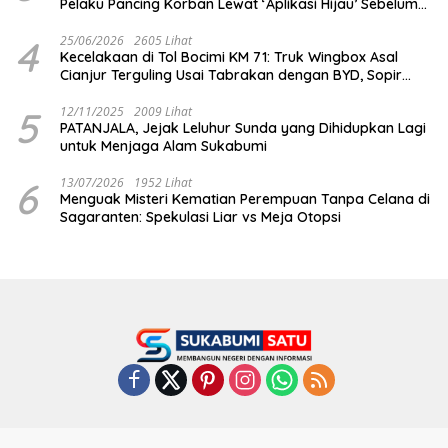
Pelaku Pancing Korban Lewat ‘Aplikasi Hijau’ Sebelum
Dihabisi
4
25/06/2026
2605 Lihat
Kecelakaan di Tol Bocimi KM 71: Truk Wingbox Asal
Cianjur Terguling Usai Tabrakan dengan BYD, Sopir
Dilarikan ke RS Sekarwangi
5
12/11/2025
2009 Lihat
PATANJALA, Jejak Leluhur Sunda yang Dihidupkan Lagi
untuk Menjaga Alam Sukabumi
6
13/07/2026
1952 Lihat
Menguak Misteri Kematian Perempuan Tanpa Celana di
Sagaranten: Spekulasi Liar vs Meja Otopsi
Indeks
Kode Etik
Privacy Policy
Redaksi