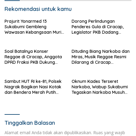
Rekomendasi untuk kamu
Prajurit Yonarmed 13
Dorong Perlindungan
Sukabumi Gembleng
Penderes Gula di Ciracap,
Wawasan Kebangsaan Murid
Legislator PKB Dadang
SD di Perbatasan RI-Malaysia
Hermawan Inisiasi
Pembentukan Asosiasi BPJS
Ketenagakerjaan
Soal Batalnya Konser
Dituding Biang Narkoba dan
Reggae di Ciracap, Anggota
Miras, Musik Reggae Resmi
DPRD Fraksi PKB Dukung
Dilarang di Ciracap
Pemdes: “Bukan Benci
Sukabumi!
Musiknya, Tapi Efeknya”
Sambut HUT RI ke-81, Polsek
Oknum Kades Terseret
Nagrak Bagikan Nasi Kotak
Narkoba, Wabup Sukabumi
dan Bendera Merah Putih
Tegaskan Narkoba Musuh
dalam Jumat Berkah
Bersama
Tinggalkan Balasan
Alamat email Anda tidak akan dipublikasikan.
Ruas yang wajib