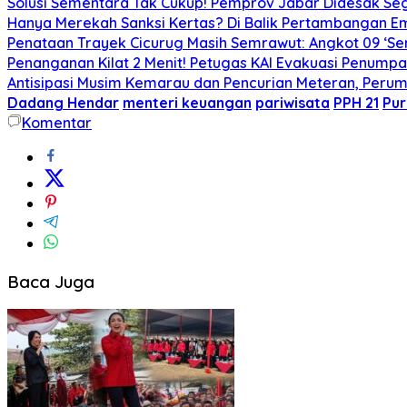
Solusi Sementara Tak Cukup! Pemprov Jabar Didesak Sege
Hanya Merekah Sanksi Kertas? Di Balik Pertambangan E
Penataan Trayek Cicurug Masih Semrawut: Angkot 09 ‘Se
Penanganan Kilat 2 Menit! Petugas KAI Evakuasi Penumpa
Antisipasi Musim Kemarau dan Pencurian Meteran, Perum
Dadang Hendar
menteri keuangan
pariwisata
PPH 21
Pur
Komentar
Baca Juga