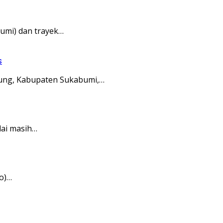
umi) dan trayek…
s
ung, Kabupaten Sukabumi,…
ai masih…
o)…