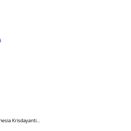
s
esia Krisdayanti…