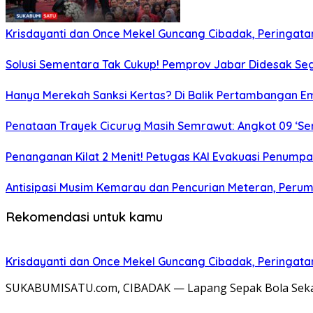
Krisdayanti dan Once Mekel Guncang Cibadak, Peringatan
Solusi Sementara Tak Cukup! Pemprov Jabar Didesak Sege
Hanya Merekah Sanksi Kertas? Di Balik Pertambangan E
Penataan Trayek Cicurug Masih Semrawut: Angkot 09 ‘Se
Penanganan Kilat 2 Menit! Petugas KAI Evakuasi Penumpa
Antisipasi Musim Kemarau dan Pencurian Meteran, Perum
Rekomendasi untuk kamu
Krisdayanti dan Once Mekel Guncang Cibadak, Peringatan
SUKABUMISATU.com, CIBADAK — Lapang Sepak Bola Sekarw