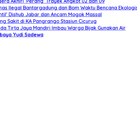
ra Akhiri ‘Perang’ Trayek Angkot 02 dan 09
mas Ilegal Bantargadung dan Bom Waktu Bencana Ekologi
ntil’ Dishub Jabar dan Ancam Mogok Massal
ng Sakit di KA Pangrango Stasiun Cicurug
da Tirta Jaya Mandiri Imbau Warga Bijak Gunakan Air
baya Yudi Sadewa