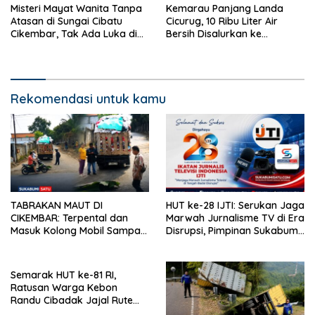
Misteri Mayat Wanita Tanpa
Kemarau Panjang Landa
Atasan di Sungai Cibatu
Cicurug, 10 Ribu Liter Air
Cikembar, Tak Ada Luka di
Bersih Disalurkan ke
Tubuh
Kampung Sikup
Rekomendasi untuk kamu
TABRAKAN MAUT DI
HUT ke-28 IJTI: Serukan Jaga
CIKEMBAR: Terpental dan
Marwah Jurnalisme TV di Era
Masuk Kolong Mobil Sampah,
Disrupsi, Pimpinan Sukabumi
Pengendara Motor Asal
Satu Beri Apresiasi
Cimanggu Tewas di Tempat
Semarak HUT ke-81 RI,
Ratusan Warga Kebon
Randu Cibadak Jajal Rute
Terjal Jalan Sehat ke Bukit