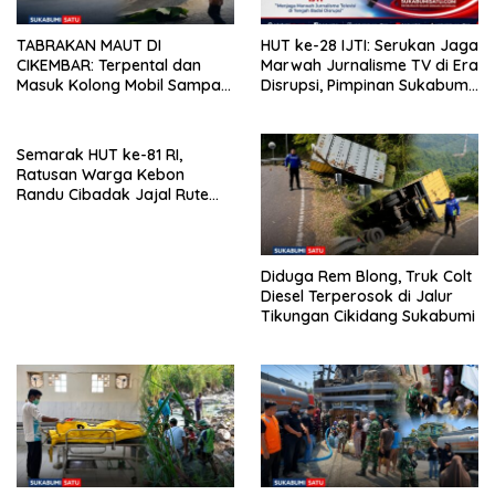
TABRAKAN MAUT DI
HUT ke-28 IJTI: Serukan Jaga
CIKEMBAR: Terpental dan
Marwah Jurnalisme TV di Era
Masuk Kolong Mobil Sampah,
Disrupsi, Pimpinan Sukabumi
Pengendara Motor Asal
Satu Beri Apresiasi
Cimanggu Tewas di Tempat
Semarak HUT ke-81 RI,
Ratusan Warga Kebon
Randu Cibadak Jajal Rute
Terjal Jalan Sehat ke Bukit
Panenjoan
Diduga Rem Blong, Truk Colt
Diesel Terperosok di Jalur
Tikungan Cikidang Sukabumi