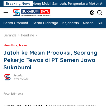
Langsung
n Masuk Kolong Mobil Sampah, Pengendara Motor Asal Ciman
Breaking News
ke
konten
Berita Otomotif
Berita Olahraga
Kejahatan
Nissan
Bulut
Beranda
Headline
Headline
,
News
Jatuh ke Mesin Produksi, Seorang
Pekerja Tewas di PT Semen Jawa
Sukabumi
Redaksi
14/11/2023
Foto: Istimewa