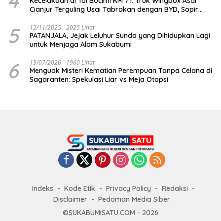
4
Kecelakaan di Tol Bocimi KM 71: Truk Wingbox Asal
Cianjur Terguling Usai Tabrakan dengan BYD, Sopir
Dilarikan ke RS Sekarwangi
5
12/11/2025
2025 Lihat
PATANJALA, Jejak Leluhur Sunda yang Dihidupkan Lagi
untuk Menjaga Alam Sukabumi
6
13/07/2026
1960 Lihat
Menguak Misteri Kematian Perempuan Tanpa Celana di
Sagaranten: Spekulasi Liar vs Meja Otopsi
Indeks
Kode Etik
Privacy Policy
Redaksi
Disclaimer
Pedoman Media Siber
©SUKABUMISATU.COM - 2026