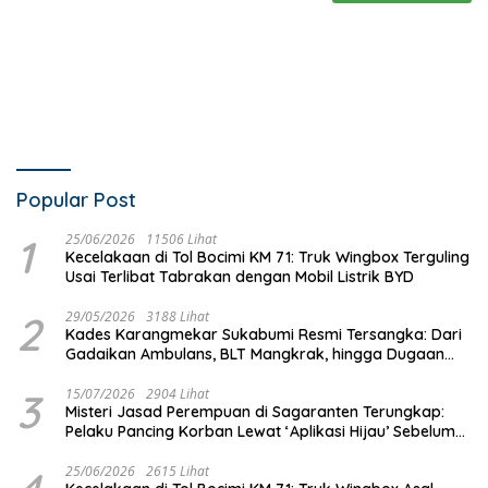
Popular Post
1
25/06/2026
11506 Lihat
Kecelakaan di Tol Bocimi KM 71: Truk Wingbox Terguling
Usai Terlibat Tabrakan dengan Mobil Listrik BYD
2
29/05/2026
3188 Lihat
Kades Karangmekar Sukabumi Resmi Tersangka: Dari
Gadaikan Ambulans, BLT Mangkrak, hingga Dugaan
Penipuan!
3
15/07/2026
2904 Lihat
Misteri Jasad Perempuan di Sagaranten Terungkap:
Pelaku Pancing Korban Lewat ‘Aplikasi Hijau’ Sebelum
Dihabisi
25/06/2026
2615 Lihat