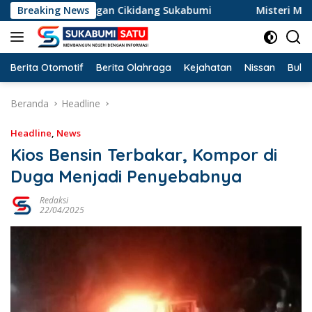
Langsung
ur Tikungan Cikidang Sukabumi
Breaking News
Misteri Mayat Wanita T
ke
konten
Berita Otomotif
Berita Olahraga
Kejahatan
Nissan
Bulut
Beranda
Headline
Headline
,
News
Kios Bensin Terbakar, Kompor di
Duga Menjadi Penyebabnya
Redaksi
22/04/2025