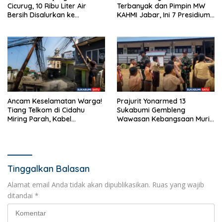
Cicurug, 10 Ribu Liter Air
Terbanyak dan Pimpin MW
Bersih Disalurkan ke
KAHMI Jabar, Ini 7 Presidium
Kampung Sikup
Terpilih Periode 2026–2031
Ancam Keselamatan Warga!
Prajurit Yonarmed 13
Tiang Telkom di Cidahu
Sukabumi Gembleng
Miring Parah, Kabel
Wawasan Kebangsaan Murid
Semrawut Dibiarkan Tanpa
SD di Perbatasan RI-Malaysia
Penanganan
Tinggalkan Balasan
Alamat email Anda tidak akan dipublikasikan.
Ruas yang wajib
ditandai
*