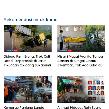
Semrawut Dibiarkan Tanpa
SD di Perbatasan RI-Malaysia
Penanganan
Rekomendasi untuk kamu
Diduga Rem Blong, Truk Colt
Misteri Mayat Wanita Tanpa
Diesel Terperosok di Jalur
Atasan di Sungai Cibatu
Tikungan Cikidang Sukabumi
Cikembar, Tak Ada Luka di
Tubuh
Kemarau Panjang Landa
Ahmad Hidayat Raih Suara