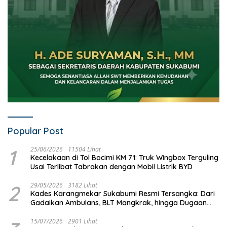
Popular Post
1
25/06/2026
11504 Lihat
Kecelakaan di Tol Bocimi KM 71: Truk Wingbox Terguling
Usai Terlibat Tabrakan dengan Mobil Listrik BYD
2
29/05/2026
3182 Lihat
Kades Karangmekar Sukabumi Resmi Tersangka: Dari
Gadaikan Ambulans, BLT Mangkrak, hingga Dugaan
Penipuan!
15/07/2026
2901 Lihat