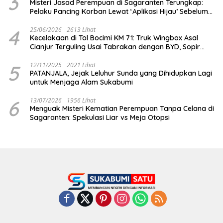
3
Misteri Jasad Perempuan di Sagaranten Terungkap:
Pelaku Pancing Korban Lewat ‘Aplikasi Hijau’ Sebelum
Dihabisi
4
25/06/2026
2613 Lihat
Kecelakaan di Tol Bocimi KM 71: Truk Wingbox Asal
Cianjur Terguling Usai Tabrakan dengan BYD, Sopir
Dilarikan ke RS Sekarwangi
5
12/11/2025
2021 Lihat
PATANJALA, Jejak Leluhur Sunda yang Dihidupkan Lagi
untuk Menjaga Alam Sukabumi
6
13/07/2026
1956 Lihat
Menguak Misteri Kematian Perempuan Tanpa Celana di
Sagaranten: Spekulasi Liar vs Meja Otopsi