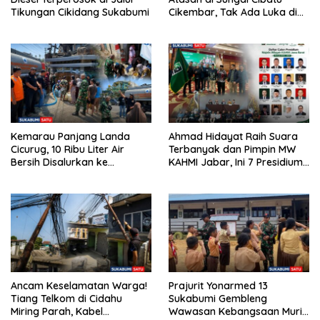
Tikungan Cikidang Sukabumi
Cikembar, Tak Ada Luka di
Tubuh
Kemarau Panjang Landa
Ahmad Hidayat Raih Suara
Cicurug, 10 Ribu Liter Air
Terbanyak dan Pimpin MW
Bersih Disalurkan ke
KAHMI Jabar, Ini 7 Presidium
Kampung Sikup
Terpilih Periode 2026–2031
Ancam Keselamatan Warga!
Prajurit Yonarmed 13
Tiang Telkom di Cidahu
Sukabumi Gembleng
Miring Parah, Kabel
Wawasan Kebangsaan Murid