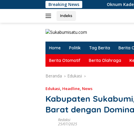
Langsung
Breaking News
Oknum Kades Terseret Narkoba,
ke
konten
Indeks
Home
Politik
Tag Berita
Berita 
Berita Otomotif
Berita Olahraga
K
Beranda
Edukasi
Edukasi
,
Headline
,
News
Kabupaten Sukabumi, 
Barat dengan Dominas
Redaksi
25/07/2025