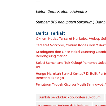
—
Editor: Demi Pratama Adiputra
Sumber: BPS Kabupaten Sukabumi, Datab
Berita Terkait
Oknum Kades Terseret Narkoba, Wabup S
Terseret Narkoba, Oknum Kades dan 2 Rekan
Krisdayanti dan Once Mekel Guncang Cibadak
Berlangsung Meriah
Solusi Sementara Tak Cukup! Pemprov Jabar
09
Hanya Merekah Sanksi Kertas? Di Balik P
Bencana Ekologis
Penataan Trayek Cicurug Masih Semrawut: 
Jumlah penduduk kabupaten sukabumi
Kecamatan Terluas di Sukabumi
Kecam