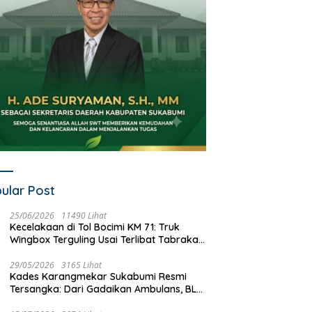
ular Post
25/06/2026
11490 Lihat
Kecelakaan di Tol Bocimi KM 71: Truk
Wingbox Terguling Usai Terlibat Tabrakan
dengan Mobil Listrik BYD
29/05/2026
3165 Lihat
Kades Karangmekar Sukabumi Resmi
Tersangka: Dari Gadaikan Ambulans, BLT
Mangkrak, hingga Dugaan Penipuan!