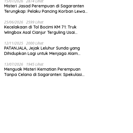
15/07/2026
2874 Lihat
Misteri Jasad Perempuan di Sagaranten
Terungkap: Pelaku Pancing Korban Lewat
‘Aplikasi Hijau’ Sebelum Dihabisi
25/06/2026
2599 Lihat
Kecelakaan di Tol Bocimi KM 71: Truk
Wingbox Asal Cianjur Terguling Usai
Tabrakan dengan BYD, Sopir Dilarikan ke
RS Sekarwangi
12/11/2025
2000 Lihat
PATANJALA, Jejak Leluhur Sunda yang
Dihidupkan Lagi untuk Menjaga Alam
Sukabumi
13/07/2026
1945 Lihat
Menguak Misteri Kematian Perempuan
Tanpa Celana di Sagaranten: Spekulasi
Liar vs Meja Otopsi