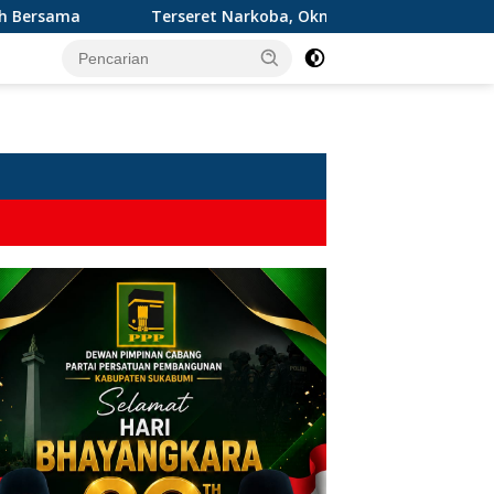
erseret Narkoba, Oknum Kades dan 2 Rekannya Digulung Polres