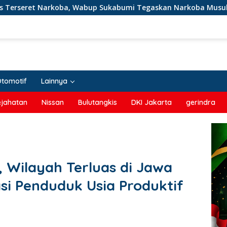
 Wabup Sukabumi Tegaskan Narkoba Musuh Bersama
T
Otomotif
Lainnya
ejahatan
Nissan
Bulutangkis
DKI Jakarta
gerindra
Wilayah Terluas di Jawa
i Penduduk Usia Produktif