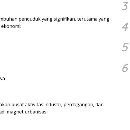
3
buhan penduduk yang signifikan, terutama yang
4
t ekonomi:
5
6
iwa
an pusat aktivitas industri, perdagangan, dan
adi magnet urbanisasi.