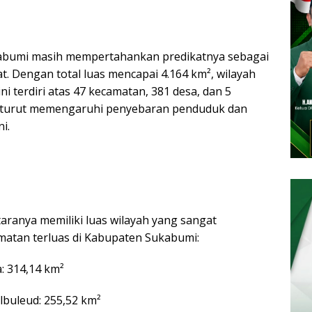
bumi masih mempertahankan predikatnya sebagai
at. Dengan total luas mencapai 4.164 km², wilayah
ni terdiri atas 47 kecamatan, 381 desa, dan 5
as turut memengaruhi penyebaran penduduk dan
i.
taranya memiliki luas wilayah yang sangat
camatan terluas di Kabupaten Sukabumi:
: 314,14 km²
lbuleud: 255,52 km²