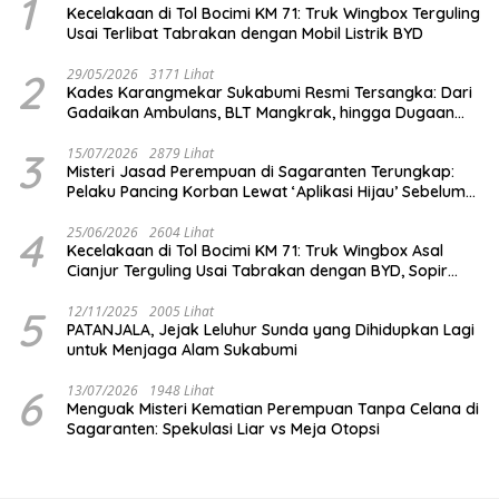
1
Kecelakaan di Tol Bocimi KM 71: Truk Wingbox Terguling
Usai Terlibat Tabrakan dengan Mobil Listrik BYD
2
29/05/2026
3171 Lihat
Kades Karangmekar Sukabumi Resmi Tersangka: Dari
Gadaikan Ambulans, BLT Mangkrak, hingga Dugaan
Penipuan!
3
15/07/2026
2879 Lihat
Misteri Jasad Perempuan di Sagaranten Terungkap:
Pelaku Pancing Korban Lewat ‘Aplikasi Hijau’ Sebelum
Dihabisi
4
25/06/2026
2604 Lihat
Kecelakaan di Tol Bocimi KM 71: Truk Wingbox Asal
Cianjur Terguling Usai Tabrakan dengan BYD, Sopir
Dilarikan ke RS Sekarwangi
5
12/11/2025
2005 Lihat
PATANJALA, Jejak Leluhur Sunda yang Dihidupkan Lagi
untuk Menjaga Alam Sukabumi
6
13/07/2026
1948 Lihat
Menguak Misteri Kematian Perempuan Tanpa Celana di
Sagaranten: Spekulasi Liar vs Meja Otopsi