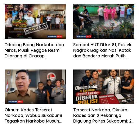
Pembentukan Asosiasi BPJS
Musiknya, Tapi Efeknya”
Ketenagakerjaan
Dituding Biang Narkoba dan
Sambut HUT RI ke-81, Polsek
Miras, Musik Reggae Resmi
Nagrak Bagikan Nasi Kotak
Dilarang di Ciracap
dan Bendera Merah Putih
Sukabumi!
dalam Jumat Berkah
Oknum Kades Terseret
Terseret Narkoba, Oknum
Narkoba, Wabup Sukabumi
Kades dan 2 Rekannya
Tegaskan Narkoba Musuh
Digulung Polres Sukabumi: 28
Bersama
Paket Sabu Disita