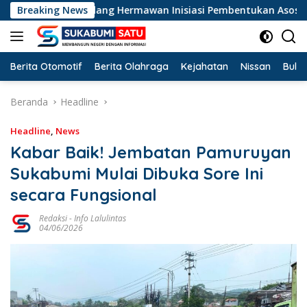
Langsung
KB Dadang Hermawan Inisiasi Pembentukan Asosiasi BPJS Ketena
Breaking News
ke
konten
Berita Otomotif
Berita Olahraga
Kejahatan
Nissan
Bulut
Beranda
Headline
Headline
,
News
Kabar Baik! Jembatan Pamuruyan
Sukabumi Mulai Dibuka Sore Ini
secara Fungsional
Redaksi
-
Info Lalulintas
04/06/2026