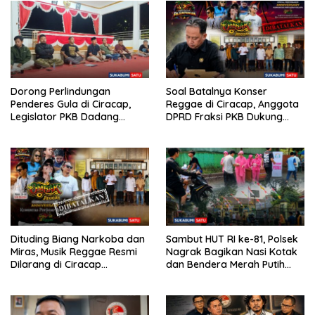
Dorong Perlindungan
Soal Batalnya Konser
Penderes Gula di Ciracap,
Reggae di Ciracap, Anggota
Legislator PKB Dadang
DPRD Fraksi PKB Dukung
Hermawan Inisiasi
Pemdes: “Bukan Benci
Pembentukan Asosiasi BPJS
Musiknya, Tapi Efeknya”
Ketenagakerjaan
Dituding Biang Narkoba dan
Sambut HUT RI ke-81, Polsek
Miras, Musik Reggae Resmi
Nagrak Bagikan Nasi Kotak
Dilarang di Ciracap
dan Bendera Merah Putih
Sukabumi!
dalam Jumat Berkah