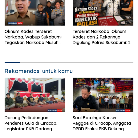
Oknum Kades Terseret
Terseret Narkoba, Oknum
Narkoba, Wabup Sukabumi
Kades dan 2 Rekannya
Tegaskan Narkoba Musuh
Digulung Polres Sukabumi: 28
Bersama
Paket Sabu Disita
Rekomendasi untuk kamu
Dorong Perlindungan
Soal Batalnya Konser
Penderes Gula di Ciracap,
Reggae di Ciracap, Anggota
Legislator PKB Dadang
DPRD Fraksi PKB Dukung
Hermawan Inisiasi
Pemdes: “Bukan Benci