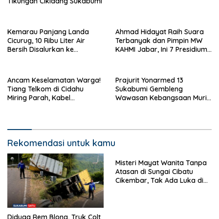
Tikungan Cikidang Sukabumi
Kemarau Panjang Landa
Ahmad Hidayat Raih Suara
Cicurug, 10 Ribu Liter Air
Terbanyak dan Pimpin MW
Bersih Disalurkan ke
KAHMI Jabar, Ini 7 Presidium
Kampung Sikup
Terpilih Periode 2026–2031
Ancam Keselamatan Warga!
Prajurit Yonarmed 13
Tiang Telkom di Cidahu
Sukabumi Gembleng
Miring Parah, Kabel
Wawasan Kebangsaan Murid
Semrawut Dibiarkan Tanpa
SD di Perbatasan RI-Malaysia
Penanganan
Rekomendasi untuk kamu
Misteri Mayat Wanita Tanpa
Atasan di Sungai Cibatu
Cikembar, Tak Ada Luka di
Tubuh
Diduga Rem Blong, Truk Colt