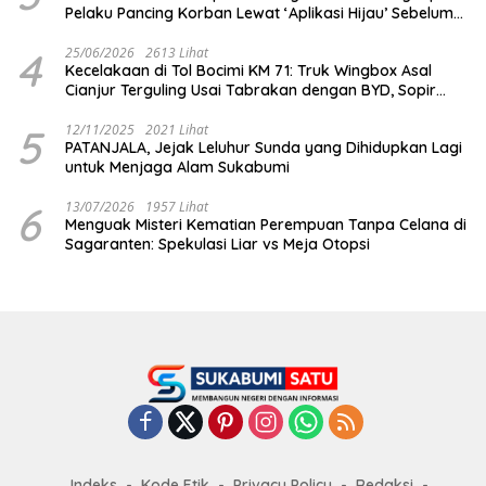
Pelaku Pancing Korban Lewat ‘Aplikasi Hijau’ Sebelum
Dihabisi
4
25/06/2026
2613 Lihat
Kecelakaan di Tol Bocimi KM 71: Truk Wingbox Asal
Cianjur Terguling Usai Tabrakan dengan BYD, Sopir
Dilarikan ke RS Sekarwangi
5
12/11/2025
2021 Lihat
PATANJALA, Jejak Leluhur Sunda yang Dihidupkan Lagi
untuk Menjaga Alam Sukabumi
6
13/07/2026
1957 Lihat
Menguak Misteri Kematian Perempuan Tanpa Celana di
Sagaranten: Spekulasi Liar vs Meja Otopsi
Indeks
Kode Etik
Privacy Policy
Redaksi