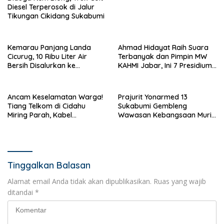
Diesel Terperosok di Jalur
Tikungan Cikidang Sukabumi
Kemarau Panjang Landa
Ahmad Hidayat Raih Suara
Cicurug, 10 Ribu Liter Air
Terbanyak dan Pimpin MW
Bersih Disalurkan ke
KAHMI Jabar, Ini 7 Presidium
Kampung Sikup
Terpilih Periode 2026–2031
Ancam Keselamatan Warga!
Prajurit Yonarmed 13
Tiang Telkom di Cidahu
Sukabumi Gembleng
Miring Parah, Kabel
Wawasan Kebangsaan Murid
Semrawut Dibiarkan Tanpa
SD di Perbatasan RI-Malaysia
Penanganan
Tinggalkan Balasan
Alamat email Anda tidak akan dipublikasikan.
Ruas yang wajib
ditandai
*