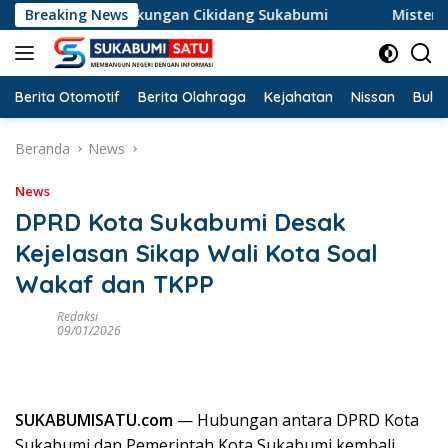
Langsung
di Jalur Tikungan Cikidang Sukabumi
Breaking News
Misteri Mayat Wan
ke
konten
Berita Otomotif
Berita Olahraga
Kejahatan
Nissan
Bulut
Beranda
News
News
DPRD Kota Sukabumi Desak
Kejelasan Sikap Wali Kota Soal
Wakaf dan TKPP
Redaksi
09/01/2026
SUKABUMISATU.com
— Hubungan antara DPRD Kota
Sukabumi dan Pemerintah Kota Sukabumi kembali