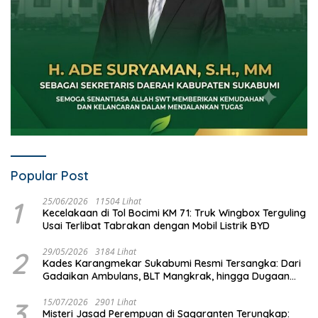
Popular Post
1
25/06/2026
11504 Lihat
Kecelakaan di Tol Bocimi KM 71: Truk Wingbox Terguling
Usai Terlibat Tabrakan dengan Mobil Listrik BYD
2
29/05/2026
3184 Lihat
Kades Karangmekar Sukabumi Resmi Tersangka: Dari
Gadaikan Ambulans, BLT Mangkrak, hingga Dugaan
Penipuan!
3
15/07/2026
2901 Lihat
Misteri Jasad Perempuan di Sagaranten Terungkap: