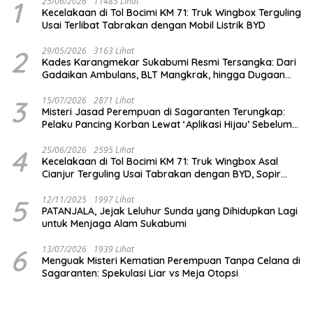
1
25/06/2026
11485 Lihat
Kecelakaan di Tol Bocimi KM 71: Truk Wingbox Terguling
Usai Terlibat Tabrakan dengan Mobil Listrik BYD
2
29/05/2026
3163 Lihat
Kades Karangmekar Sukabumi Resmi Tersangka: Dari
Gadaikan Ambulans, BLT Mangkrak, hingga Dugaan
Penipuan!
3
15/07/2026
2871 Lihat
Misteri Jasad Perempuan di Sagaranten Terungkap:
Pelaku Pancing Korban Lewat ‘Aplikasi Hijau’ Sebelum
Dihabisi
4
25/06/2026
2595 Lihat
Kecelakaan di Tol Bocimi KM 71: Truk Wingbox Asal
Cianjur Terguling Usai Tabrakan dengan BYD, Sopir
Dilarikan ke RS Sekarwangi
5
12/11/2025
1997 Lihat
PATANJALA, Jejak Leluhur Sunda yang Dihidupkan Lagi
untuk Menjaga Alam Sukabumi
6
13/07/2026
1939 Lihat
Menguak Misteri Kematian Perempuan Tanpa Celana di
Sagaranten: Spekulasi Liar vs Meja Otopsi