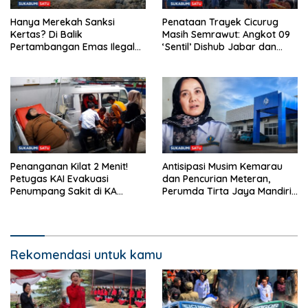
Hanya Merekah Sanksi
Penataan Trayek Cicurug
Kertas? Di Balik
Masih Semrawut: Angkot 09
Pertambangan Emas Ilegal
‘Sentil’ Dishub Jabar dan
Bantargadung dan Bom
Ancam Mogok Massal
Waktu Bencana Ekologis
Penanganan Kilat 2 Menit!
Antisipasi Musim Kemarau
Petugas KAI Evakuasi
dan Pencurian Meteran,
Penumpang Sakit di KA
Perumda Tirta Jaya Mandiri
Pangrango Stasiun Cicurug
Imbau Warga Bijak Gunakan
Air
Rekomendasi untuk kamu