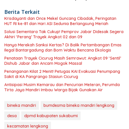
Berita Terkait
Krisdayanti dan Once Mekel Guncang Cibadak, Peringatan
HUT RI ke-81 dan Hari ASI Sedunia Berlangsung Meriah
Solusi Sementara Tak Cukup! Pemprov Jabar Didesak Segera
Akhiri ‘Perang’ Trayek Angkot 02 dan 09
Hanya Merekah Sanksi Kertas? Di Balik Pertambangan Emas
Ilegal Bantargadung dan Bom Waktu Bencana Ekologis
Penataan Trayek Cicurug Masih Semrawut: Angkot 09 ‘Sentil’
Dishub Jabar dan Ancam Mogok Massal
Penanganan Kilat 2 Menit! Petugas KAI Evakuasi Penumpang
Sakit di KA Pangrango Stasiun Cicurug
Antisipasi Musim Kemarau dan Pencurian Meteran, Perumda
Tirta Jaya Mandiri Imbau Warga Bijak Gunakan Air
bineka mandiri
bumdesma bineka mandiri lengkong
desa
dpmd kabupaten sukabumi
kecamatan lengkong