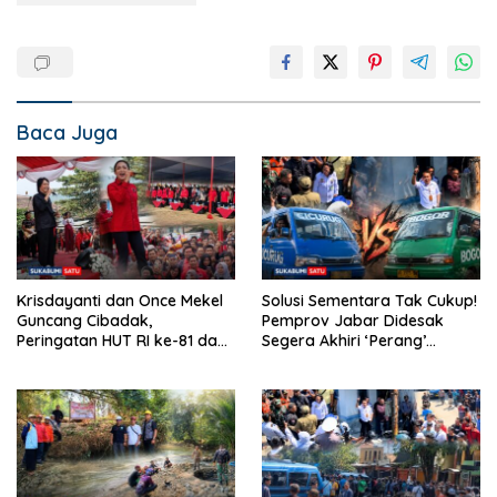
Baca Juga
Krisdayanti dan Once Mekel
Solusi Sementara Tak Cukup!
Guncang Cibadak,
Pemprov Jabar Didesak
Peringatan HUT RI ke-81 dan
Segera Akhiri ‘Perang’
Hari ASI Sedunia Berlangsung
Trayek Angkot 02 dan 09
Meriah