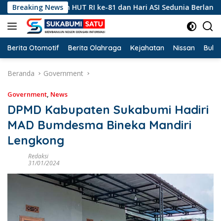
Langsung
Peringatan HUT RI ke-81 dan Hari ASI Sedunia Berlangsung Mer
Breaking News
ke
konten
Berita Otomotif
Berita Olahraga
Kejahatan
Nissan
Bulut
Beranda
Government
Government
,
News
DPMD Kabupaten Sukabumi Hadiri
MAD Bumdesma Bineka Mandiri
Lengkong
Redaksi
31/01/2024