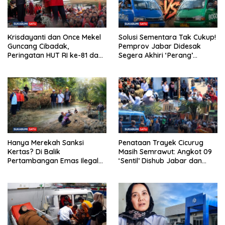
Krisdayanti dan Once Mekel
Solusi Sementara Tak Cukup!
Guncang Cibadak,
Pemprov Jabar Didesak
Peringatan HUT RI ke-81 dan
Segera Akhiri ‘Perang’
Hari ASI Sedunia Berlangsung
Trayek Angkot 02 dan 09
Meriah
Hanya Merekah Sanksi
Penataan Trayek Cicurug
Kertas? Di Balik
Masih Semrawut: Angkot 09
Pertambangan Emas Ilegal
‘Sentil’ Dishub Jabar dan
Bantargadung dan Bom
Ancam Mogok Massal
Waktu Bencana Ekologis