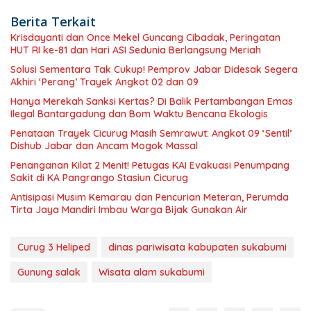
Berita Terkait
Krisdayanti dan Once Mekel Guncang Cibadak, Peringatan
HUT RI ke-81 dan Hari ASI Sedunia Berlangsung Meriah
Solusi Sementara Tak Cukup! Pemprov Jabar Didesak Segera
Akhiri ‘Perang’ Trayek Angkot 02 dan 09
Hanya Merekah Sanksi Kertas? Di Balik Pertambangan Emas
Ilegal Bantargadung dan Bom Waktu Bencana Ekologis
Penataan Trayek Cicurug Masih Semrawut: Angkot 09 ‘Sentil’
Dishub Jabar dan Ancam Mogok Massal
Penanganan Kilat 2 Menit! Petugas KAI Evakuasi Penumpang
Sakit di KA Pangrango Stasiun Cicurug
Antisipasi Musim Kemarau dan Pencurian Meteran, Perumda
Tirta Jaya Mandiri Imbau Warga Bijak Gunakan Air
Curug 3 Heliped
dinas pariwisata kabupaten sukabumi
Gunung salak
Wisata alam sukabumi