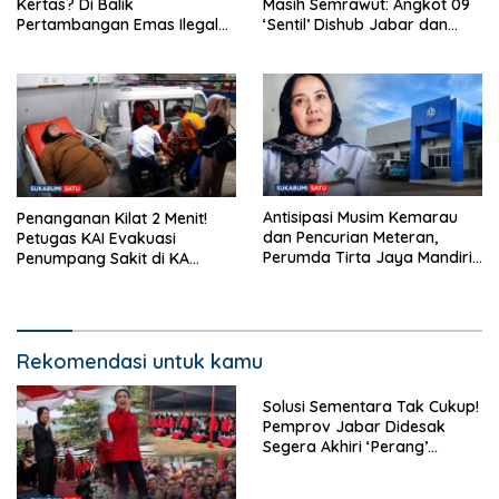
Kertas? Di Balik
Masih Semrawut: Angkot 09
Pertambangan Emas Ilegal
‘Sentil’ Dishub Jabar dan
Bantargadung dan Bom
Ancam Mogok Massal
Waktu Bencana Ekologis
Antisipasi Musim Kemarau
Penanganan Kilat 2 Menit!
dan Pencurian Meteran,
Petugas KAI Evakuasi
Perumda Tirta Jaya Mandiri
Penumpang Sakit di KA
Imbau Warga Bijak Gunakan
Pangrango Stasiun Cicurug
Air
Rekomendasi untuk kamu
Solusi Sementara Tak Cukup!
Pemprov Jabar Didesak
Segera Akhiri ‘Perang’
Trayek Angkot 02 dan 09