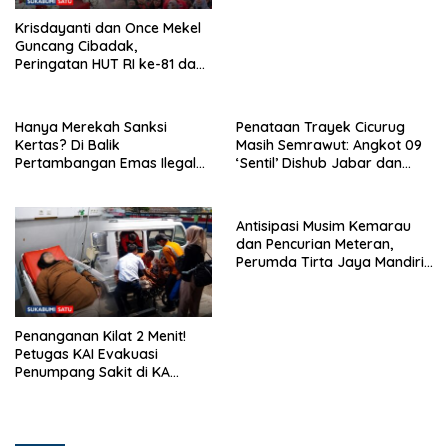
Krisdayanti dan Once Mekel
Guncang Cibadak,
Peringatan HUT RI ke-81 dan
Hari ASI Sedunia Berlangsung
Meriah
Hanya Merekah Sanksi
Penataan Trayek Cicurug
Kertas? Di Balik
Masih Semrawut: Angkot 09
Pertambangan Emas Ilegal
‘Sentil’ Dishub Jabar dan
Bantargadung dan Bom
Ancam Mogok Massal
Waktu Bencana Ekologis
Antisipasi Musim Kemarau
dan Pencurian Meteran,
Perumda Tirta Jaya Mandiri
Imbau Warga Bijak Gunakan
Air
Penanganan Kilat 2 Menit!
Petugas KAI Evakuasi
Penumpang Sakit di KA
Pangrango Stasiun Cicurug