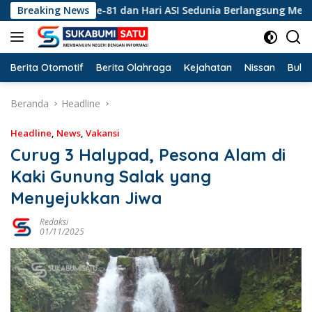
Langsung
 HUT RI ke-81 dan Hari ASI Sedunia Berlangsung Meriah
Breaking News
ke
konten
Berita Otomotif
Berita Olahraga
Kejahatan
Nissan
Bulut
Beranda
Headline
Headline
,
News
,
Vakansi
Curug 3 Halypad, Pesona Alam di
Kaki Gunung Salak yang
Menyejukkan Jiwa
Redaksi
01/11/2025