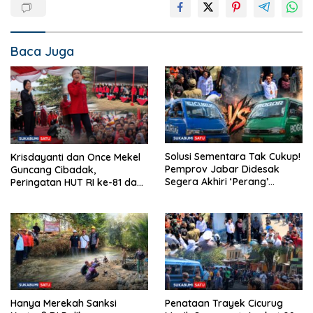
Baca Juga
Solusi Sementara Tak Cukup!
Krisdayanti dan Once Mekel
Pemprov Jabar Didesak
Guncang Cibadak,
Segera Akhiri ‘Perang’
Peringatan HUT RI ke-81 dan
Trayek Angkot 02 dan 09
Hari ASI Sedunia Berlangsung
Meriah
Hanya Merekah Sanksi
Penataan Trayek Cicurug