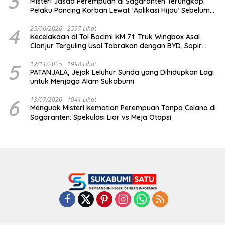
3
Misteri Jasad Perempuan di Sagaranten Terungkap:
Pelaku Pancing Korban Lewat ‘Aplikasi Hijau’ Sebelum
Dihabisi
4
25/06/2026
2597 Lihat
Kecelakaan di Tol Bocimi KM 71: Truk Wingbox Asal
Cianjur Terguling Usai Tabrakan dengan BYD, Sopir
Dilarikan ke RS Sekarwangi
5
12/11/2025
1998 Lihat
PATANJALA, Jejak Leluhur Sunda yang Dihidupkan Lagi
untuk Menjaga Alam Sukabumi
6
13/07/2026
1941 Lihat
Menguak Misteri Kematian Perempuan Tanpa Celana di
Sagaranten: Spekulasi Liar vs Meja Otopsi