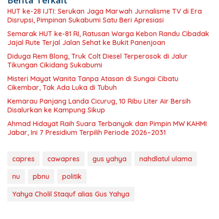
Berita Terkait
HUT ke-28 IJTI: Serukan Jaga Marwah Jurnalisme TV di Era
Disrupsi, Pimpinan Sukabumi Satu Beri Apresiasi
Semarak HUT ke-81 RI, Ratusan Warga Kebon Randu Cibadak
Jajal Rute Terjal Jalan Sehat ke Bukit Panenjoan
Diduga Rem Blong, Truk Colt Diesel Terperosok di Jalur
Tikungan Cikidang Sukabumi
Misteri Mayat Wanita Tanpa Atasan di Sungai Cibatu
Cikembar, Tak Ada Luka di Tubuh
Kemarau Panjang Landa Cicurug, 10 Ribu Liter Air Bersih
Disalurkan ke Kampung Sikup
Ahmad Hidayat Raih Suara Terbanyak dan Pimpin MW KAHMI
Jabar, Ini 7 Presidium Terpilih Periode 2026–2031
capres
cawapres
gus yahya
nahdlatul ulama
nu
pbnu
politik
Yahya Cholil Staquf alias Gus Yahya