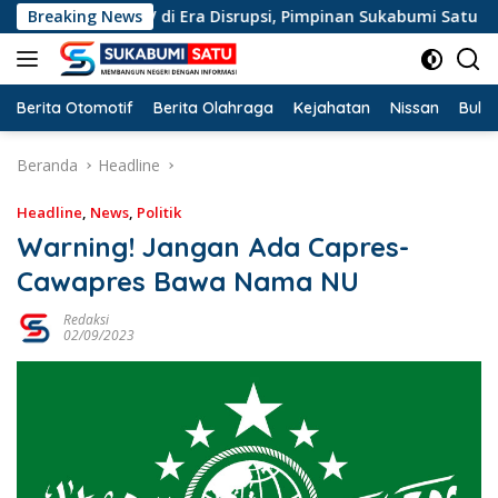
Langsung
sme TV di Era Disrupsi, Pimpinan Sukabumi Satu Beri Apresiasi
Breaking News
ke
konten
Berita Otomotif
Berita Olahraga
Kejahatan
Nissan
Bulut
Beranda
Headline
Headline
,
News
,
Politik
Warning! Jangan Ada Capres-
Cawapres Bawa Nama NU
Redaksi
02/09/2023