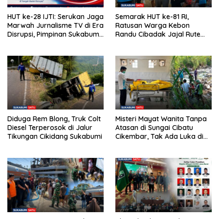
HUT ke-28 IJTI: Serukan Jaga
Semarak HUT ke-81 RI,
Marwah Jurnalisme TV di Era
Ratusan Warga Kebon
Disrupsi, Pimpinan Sukabumi
Randu Cibadak Jajal Rute
Satu Beri Apresiasi
Terjal Jalan Sehat ke Bukit
Panenjoan
Diduga Rem Blong, Truk Colt
Misteri Mayat Wanita Tanpa
Diesel Terperosok di Jalur
Atasan di Sungai Cibatu
Tikungan Cikidang Sukabumi
Cikembar, Tak Ada Luka di
Tubuh