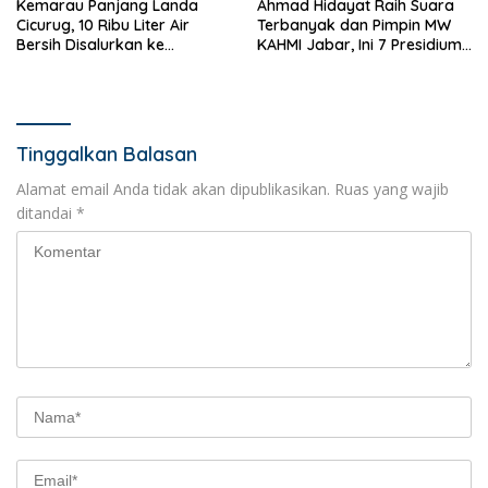
Kemarau Panjang Landa
Ahmad Hidayat Raih Suara
Cicurug, 10 Ribu Liter Air
Terbanyak dan Pimpin MW
Bersih Disalurkan ke
KAHMI Jabar, Ini 7 Presidium
Kampung Sikup
Terpilih Periode 2026–2031
Tinggalkan Balasan
Alamat email Anda tidak akan dipublikasikan.
Ruas yang wajib
ditandai
*