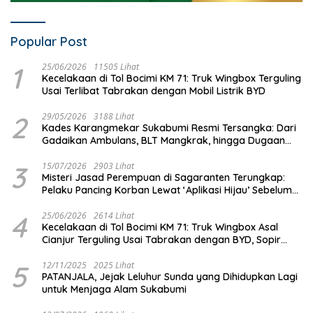
Popular Post
1
25/06/2026
11505 Lihat
Kecelakaan di Tol Bocimi KM 71: Truk Wingbox Terguling
Usai Terlibat Tabrakan dengan Mobil Listrik BYD
2
29/05/2026
3188 Lihat
Kades Karangmekar Sukabumi Resmi Tersangka: Dari
Gadaikan Ambulans, BLT Mangkrak, hingga Dugaan
Penipuan!
3
15/07/2026
2903 Lihat
Misteri Jasad Perempuan di Sagaranten Terungkap:
Pelaku Pancing Korban Lewat ‘Aplikasi Hijau’ Sebelum
Dihabisi
4
25/06/2026
2614 Lihat
Kecelakaan di Tol Bocimi KM 71: Truk Wingbox Asal
Cianjur Terguling Usai Tabrakan dengan BYD, Sopir
Dilarikan ke RS Sekarwangi
5
12/11/2025
2025 Lihat
PATANJALA, Jejak Leluhur Sunda yang Dihidupkan Lagi
untuk Menjaga Alam Sukabumi