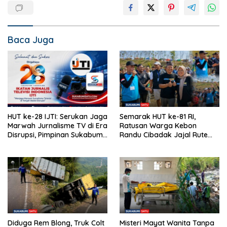
Baca Juga
HUT ke-28 IJTI: Serukan Jaga
Semarak HUT ke-81 RI,
Marwah Jurnalisme TV di Era
Ratusan Warga Kebon
Disrupsi, Pimpinan Sukabumi
Randu Cibadak Jajal Rute
Satu Beri Apresiasi
Terjal Jalan Sehat ke Bukit
Panenjoan
Diduga Rem Blong, Truk Colt
Misteri Mayat Wanita Tanpa