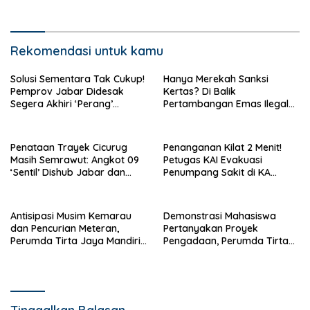
Air
Sudah Sesuai Prosedur
Rekomendasi untuk kamu
Solusi Sementara Tak Cukup!
Hanya Merekah Sanksi
Pemprov Jabar Didesak
Kertas? Di Balik
Segera Akhiri ‘Perang’
Pertambangan Emas Ilegal
Trayek Angkot 02 dan 09
Bantargadung dan Bom
Waktu Bencana Ekologis
Penataan Trayek Cicurug
Penanganan Kilat 2 Menit!
Masih Semrawut: Angkot 09
Petugas KAI Evakuasi
‘Sentil’ Dishub Jabar dan
Penumpang Sakit di KA
Ancam Mogok Massal
Pangrango Stasiun Cicurug
Antisipasi Musim Kemarau
Demonstrasi Mahasiswa
dan Pencurian Meteran,
Pertanyakan Proyek
Perumda Tirta Jaya Mandiri
Pengadaan, Perumda Tirta
Imbau Warga Bijak Gunakan
Jaya Mandiri Tegaskan
Air
Sudah Sesuai Prosedur