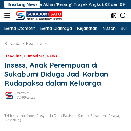
Langsung
 Segera Akhiri ‘Perang’ Trayek Angkot 02 dan 09
Breaking News
Hanya
ke
konten
Berita Otomotif
Berita Olahraga
Kejahatan
Nissan
Bulut
Beranda
Headline
Headline
,
Humaniora
,
News
Insess, Anak Perempuan di
Sukabumi Diduga Jadi Korban
Rudapaksa dalam Keluarga
Redaksi
02/09/2025
TN bersama Kader Posyandu Desa Pasiripis Surade Sukabumi. Selasa,
(2/9/2025).