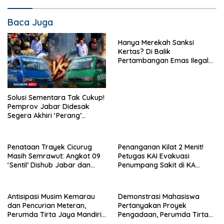
Baca Juga
Hanya Merekah Sanksi
Kertas? Di Balik
Pertambangan Emas Ilegal
Bantargadung dan Bom
Waktu Bencana Ekologis
Solusi Sementara Tak Cukup!
Pemprov Jabar Didesak
Segera Akhiri ‘Perang’
Trayek Angkot 02 dan 09
Penataan Trayek Cicurug
Penanganan Kilat 2 Menit!
Masih Semrawut: Angkot 09
Petugas KAI Evakuasi
‘Sentil’ Dishub Jabar dan
Penumpang Sakit di KA
Ancam Mogok Massal
Pangrango Stasiun Cicurug
Antisipasi Musim Kemarau
Demonstrasi Mahasiswa
dan Pencurian Meteran,
Pertanyakan Proyek
Perumda Tirta Jaya Mandiri
Pengadaan, Perumda Tirta
Imbau Warga Bijak Gunakan
Jaya Mandiri Tegaskan