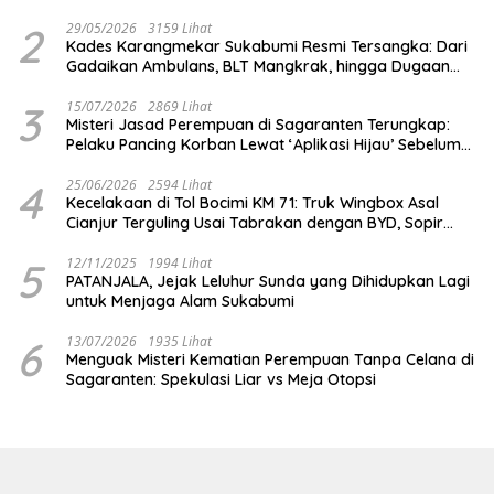
2
29/05/2026
3159 Lihat
Kades Karangmekar Sukabumi Resmi Tersangka: Dari
Gadaikan Ambulans, BLT Mangkrak, hingga Dugaan
Penipuan!
3
15/07/2026
2869 Lihat
Misteri Jasad Perempuan di Sagaranten Terungkap:
Pelaku Pancing Korban Lewat ‘Aplikasi Hijau’ Sebelum
Dihabisi
4
25/06/2026
2594 Lihat
Kecelakaan di Tol Bocimi KM 71: Truk Wingbox Asal
Cianjur Terguling Usai Tabrakan dengan BYD, Sopir
Dilarikan ke RS Sekarwangi
5
12/11/2025
1994 Lihat
PATANJALA, Jejak Leluhur Sunda yang Dihidupkan Lagi
untuk Menjaga Alam Sukabumi
6
13/07/2026
1935 Lihat
Menguak Misteri Kematian Perempuan Tanpa Celana di
Sagaranten: Spekulasi Liar vs Meja Otopsi