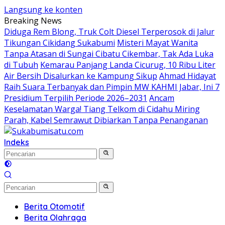
Langsung ke konten
Breaking News
Diduga Rem Blong, Truk Colt Diesel Terperosok di Jalur
Tikungan Cikidang Sukabumi
Misteri Mayat Wanita
Tanpa Atasan di Sungai Cibatu Cikembar, Tak Ada Luka
di Tubuh
Kemarau Panjang Landa Cicurug, 10 Ribu Liter
Air Bersih Disalurkan ke Kampung Sikup
Ahmad Hidayat
Raih Suara Terbanyak dan Pimpin MW KAHMI Jabar, Ini 7
Presidium Terpilih Periode 2026–2031
Ancam
Keselamatan Warga! Tiang Telkom di Cidahu Miring
Parah, Kabel Semrawut Dibiarkan Tanpa Penanganan
Indeks
Berita Otomotif
Berita Olahraga