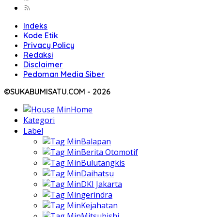
Indeks
Kode Etik
Privacy Policy
Redaksi
Disclaimer
Pedoman Media Siber
©SUKABUMISATU.COM - 2026
Home
Kategori
Label
Balapan
Berita Otomotif
Bulutangkis
Daihatsu
DKI Jakarta
gerindra
Kejahatan
Mitsubishi