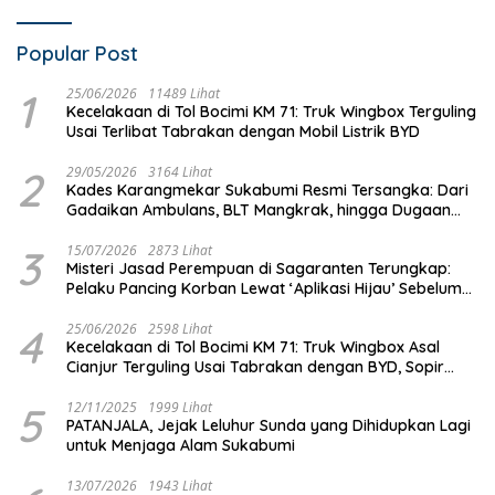
Popular Post
1
25/06/2026
11489 Lihat
Kecelakaan di Tol Bocimi KM 71: Truk Wingbox Terguling
Usai Terlibat Tabrakan dengan Mobil Listrik BYD
2
29/05/2026
3164 Lihat
Kades Karangmekar Sukabumi Resmi Tersangka: Dari
Gadaikan Ambulans, BLT Mangkrak, hingga Dugaan
Penipuan!
3
15/07/2026
2873 Lihat
Misteri Jasad Perempuan di Sagaranten Terungkap:
Pelaku Pancing Korban Lewat ‘Aplikasi Hijau’ Sebelum
Dihabisi
4
25/06/2026
2598 Lihat
Kecelakaan di Tol Bocimi KM 71: Truk Wingbox Asal
Cianjur Terguling Usai Tabrakan dengan BYD, Sopir
Dilarikan ke RS Sekarwangi
5
12/11/2025
1999 Lihat
PATANJALA, Jejak Leluhur Sunda yang Dihidupkan Lagi
untuk Menjaga Alam Sukabumi
13/07/2026
1943 Lihat