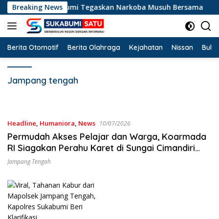
Langsung
ba, Wabup Sukabumi Tegaskan Narkoba Musuh Bersama
Breaking News
ke
konten
Berita Otomotif
Berita Olahraga
Kejahatan
Nissan
Bulut
Jampang tengah
Headline
,
Humaniora
,
News
10/07/2026
Permudah Akses Pelajar dan Warga, Koarmada
RI Siagakan Perahu Karet di Sungai Cimandiri
Sukabumi
Jampang Tengah