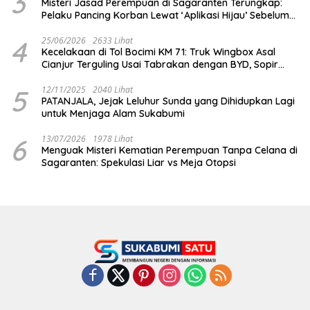
3
Misteri Jasad Perempuan di Sagaranten Terungkap:
Pelaku Pancing Korban Lewat ‘Aplikasi Hijau’ Sebelum
Dihabisi
4
25/06/2026
2633 Lihat
Kecelakaan di Tol Bocimi KM 71: Truk Wingbox Asal
Cianjur Terguling Usai Tabrakan dengan BYD, Sopir
Dilarikan ke RS Sekarwangi
5
12/11/2025
2040 Lihat
PATANJALA, Jejak Leluhur Sunda yang Dihidupkan Lagi
untuk Menjaga Alam Sukabumi
6
13/07/2026
1978 Lihat
Menguak Misteri Kematian Perempuan Tanpa Celana di
Sagaranten: Spekulasi Liar vs Meja Otopsi