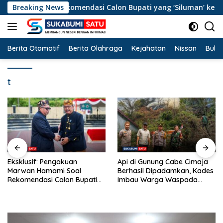
Langsung
i Soal Rekomendasi Calon Bupati yang ‘Siluman’ ke DPP dan Ko
Breaking News
ke
konten
Berita Otomotif
Berita Olahraga
Kejahatan
Nissan
Bulut
t
Api di Gunung Cabe Cimaja
Tancap Gas Mid-Term, Bupati
Berhasil Dipadamkan, Kades
Asep Japar Segarkan 27
Imbau Warga Waspada
Camat demi Akselerasi
Musim Kemarau
Pembangunan Sukabumi