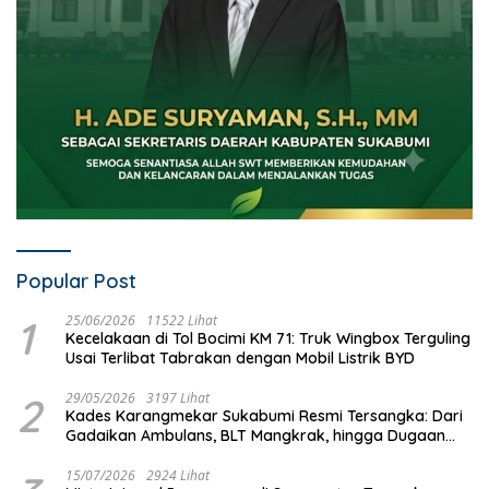
Popular Post
1
25/06/2026
11522 Lihat
Kecelakaan di Tol Bocimi KM 71: Truk Wingbox Terguling
Usai Terlibat Tabrakan dengan Mobil Listrik BYD
2
29/05/2026
3197 Lihat
Kades Karangmekar Sukabumi Resmi Tersangka: Dari
Gadaikan Ambulans, BLT Mangkrak, hingga Dugaan
Penipuan!
15/07/2026
2924 Lihat