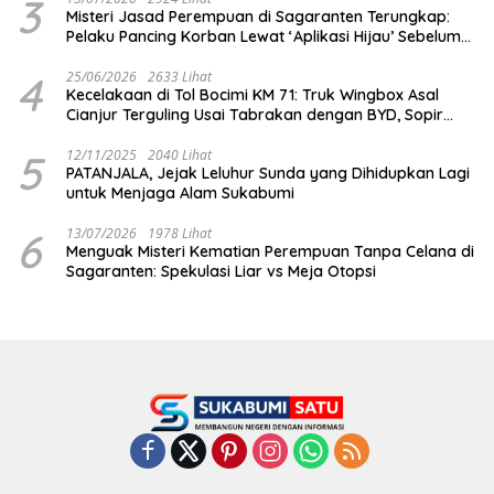
3
Misteri Jasad Perempuan di Sagaranten Terungkap:
Pelaku Pancing Korban Lewat ‘Aplikasi Hijau’ Sebelum
Dihabisi
4
25/06/2026
2633 Lihat
Kecelakaan di Tol Bocimi KM 71: Truk Wingbox Asal
Cianjur Terguling Usai Tabrakan dengan BYD, Sopir
Dilarikan ke RS Sekarwangi
5
12/11/2025
2040 Lihat
PATANJALA, Jejak Leluhur Sunda yang Dihidupkan Lagi
untuk Menjaga Alam Sukabumi
6
13/07/2026
1978 Lihat
Menguak Misteri Kematian Perempuan Tanpa Celana di
Sagaranten: Spekulasi Liar vs Meja Otopsi