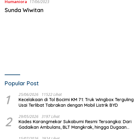
Humaniora
17/06/2023
Sunda Wiwitan
Popular Post
1
25/06/2026
11522 Lihat
Kecelakaan di Tol Bocimi KM 71: Truk Wingbox Terguling
Usai Terlibat Tabrakan dengan Mobil Listrik BYD
2
29/05/2026
3197 Lihat
Kades Karangmekar Sukabumi Resmi Tersangka: Dari
Gadaikan Ambulans, BLT Mangkrak, hingga Dugaan
Penipuan!
15/07/2026
2924 Lihat