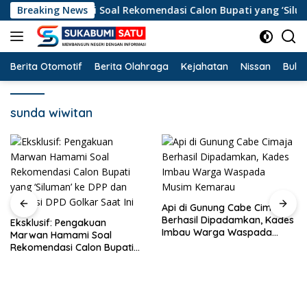
Langsung
n Marwan Hamami Soal Rekomendasi Calon Bupati yang ‘Siluman’
Breaking News
ke
konten
Berita Otomotif
Berita Olahraga
Kejahatan
Nissan
Bulut
sunda wiwitan
Api di Gunung Cabe Cimaja
Berhasil Dipadamkan, Kades
Eksklusif: Pengakuan
Imbau Warga Waspada
Marwan Hamami Soal
Musim Kemarau
Rekomendasi Calon Bupati
yang ‘Siluman’ ke DPP dan
Kondisi DPD Golkar Saat Ini