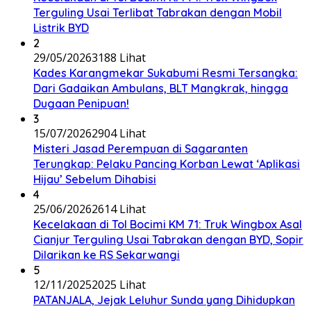
Terguling Usai Terlibat Tabrakan dengan Mobil
Listrik BYD
2
29/05/2026
3188 Lihat
Kades Karangmekar Sukabumi Resmi Tersangka:
Dari Gadaikan Ambulans, BLT Mangkrak, hingga
Dugaan Penipuan!
3
15/07/2026
2904 Lihat
Misteri Jasad Perempuan di Sagaranten
Terungkap: Pelaku Pancing Korban Lewat ‘Aplikasi
Hijau’ Sebelum Dihabisi
4
25/06/2026
2614 Lihat
Kecelakaan di Tol Bocimi KM 71: Truk Wingbox Asal
Cianjur Terguling Usai Tabrakan dengan BYD, Sopir
Dilarikan ke RS Sekarwangi
5
12/11/2025
2025 Lihat
PATANJALA, Jejak Leluhur Sunda yang Dihidupkan