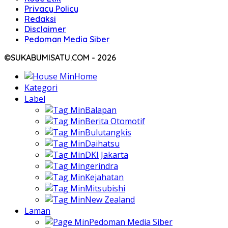
Privacy Policy
Redaksi
Disclaimer
Pedoman Media Siber
©SUKABUMISATU.COM - 2026
Home
Kategori
Label
Balapan
Berita Otomotif
Bulutangkis
Daihatsu
DKI Jakarta
gerindra
Kejahatan
Mitsubishi
New Zealand
Laman
Pedoman Media Siber