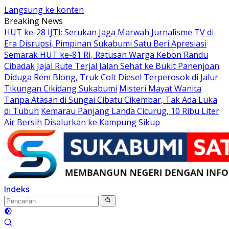
Langsung ke konten
Breaking News
HUT ke-28 IJTI: Serukan Jaga Marwah Jurnalisme TV di
Era Disrupsi, Pimpinan Sukabumi Satu Beri Apresiasi
Semarak HUT ke-81 RI, Ratusan Warga Kebon Randu
Cibadak Jajal Rute Terjal Jalan Sehat ke Bukit Panenjoan
Diduga Rem Blong, Truk Colt Diesel Terperosok di Jalur
Tikungan Cikidang Sukabumi
Misteri Mayat Wanita
Tanpa Atasan di Sungai Cibatu Cikembar, Tak Ada Luka
di Tubuh
Kemarau Panjang Landa Cicurug, 10 Ribu Liter
Air Bersih Disalurkan ke Kampung Sikup
Indeks