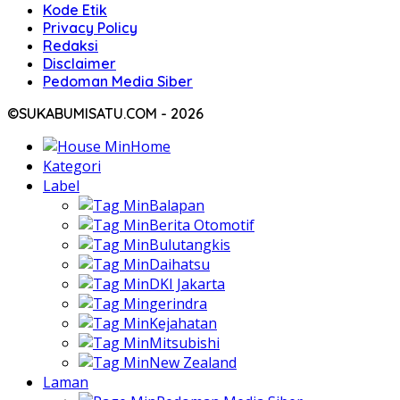
Kode Etik
Privacy Policy
Redaksi
Disclaimer
Pedoman Media Siber
©SUKABUMISATU.COM - 2026
Home
Kategori
Label
Balapan
Berita Otomotif
Bulutangkis
Daihatsu
DKI Jakarta
gerindra
Kejahatan
Mitsubishi
New Zealand
Laman