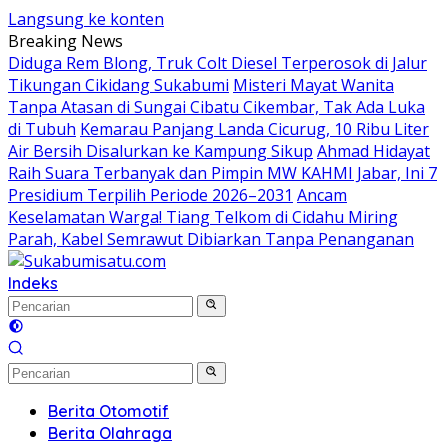
Langsung ke konten
Breaking News
Diduga Rem Blong, Truk Colt Diesel Terperosok di Jalur
Tikungan Cikidang Sukabumi
Misteri Mayat Wanita
Tanpa Atasan di Sungai Cibatu Cikembar, Tak Ada Luka
di Tubuh
Kemarau Panjang Landa Cicurug, 10 Ribu Liter
Air Bersih Disalurkan ke Kampung Sikup
Ahmad Hidayat
Raih Suara Terbanyak dan Pimpin MW KAHMI Jabar, Ini 7
Presidium Terpilih Periode 2026–2031
Ancam
Keselamatan Warga! Tiang Telkom di Cidahu Miring
Parah, Kabel Semrawut Dibiarkan Tanpa Penanganan
Indeks
Berita Otomotif
Berita Olahraga