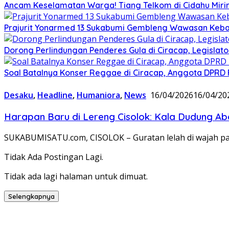
Ancam Keselamatan Warga! Tiang Telkom di Cidahu Miri
Prajurit Yonarmed 13 Sukabumi Gembleng Wawasan Keban
Dorong Perlindungan Penderes Gula di Ciracap, Legisla
Soal Batalnya Konser Reggae di Ciracap, Anggota DPRD 
Desaku
,
Headline
,
Humaniora
,
News
16/04/2026
16/04/20
Harapan Baru di Lereng Cisolok: Kala Dudung A
SUKABUMISATU.com, CISOLOK – Guratan lelah di wajah pa
Tidak Ada Postingan Lagi.
Tidak ada lagi halaman untuk dimuat.
Selengkapnya