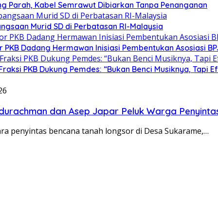
ng Parah, Kabel Semrawut Dibiarkan Tanpa Penanganan
gsaan Murid SD di Perbatasan RI-Malaysia
tor PKB Dadang Hermawan Inisiasi Pembentukan Asosiasi B
Fraksi PKB Dukung Pemdes: “Bukan Benci Musiknya, Tapi E
26
bdurachman dan Asep Japar Peluk Warga Penyint
ra penyintas bencana tanah longsor di Desa Sukarame,…