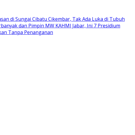
san di Sungai Cibatu Cikembar, Tak Ada Luka di Tubuh
rbanyak dan Pimpin MW KAHMI Jabar, Ini 7 Presidium
arkan Tanpa Penanganan