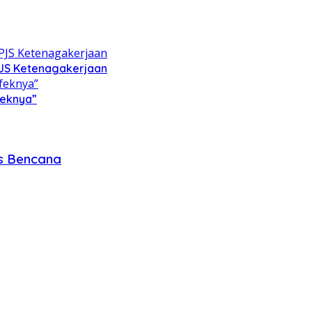
PJS Ketenagakerjaan
feknya”
as Bencana