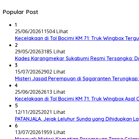
Popular Post
1
25/06/2026
11504 Lihat
Kecelakaan di Tol Bocimi KM 71: Truk Wingbox Tergul
2
29/05/2026
3185 Lihat
Kades Karangmekar Sukabumi Resmi Tersangka: Da
3
15/07/2026
2902 Lihat
Misteri Jasad Perempuan di Sagaranten Terungkap: P
4
25/06/2026
2613 Lihat
Kecelakaan di Tol Bocimi KM 71: Truk Wingbox Asal 
5
12/11/2025
2021 Lihat
PATANJALA, Jejak Leluhur Sunda yang Dihidupkan L
6
13/07/2026
1959 Lihat
Menguak Misteri Kematian Perempuan Tanpa Celana d