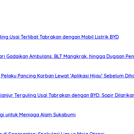
ing Usai Terlibat Tabrakan dengan Mobil Listrik BYD
ri Gadaikan Ambulans, BLT Mangkrak, hingga Dugaan Pen
elaku Pancing Korban Lewat ‘Aplikasi Hijau’ Sebelum Diha
Cianjur Terguling Usai Tabrakan dengan BYD, Sopir Dilarik
agi untuk Menjaga Alam Sukabumi
i Sagaranten: Spekulasi Liar vs Meja Otopsi