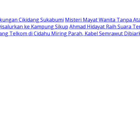
Tikungan Cikidang Sukabumi
Misteri Mayat Wanita Tanpa Ata
 Disalurkan ke Kampung Sikup
Ahmad Hidayat Raih Suara Te
ang Telkom di Cidahu Miring Parah, Kabel Semrawut Dibi