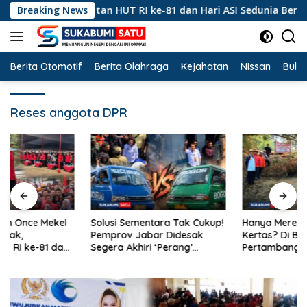
Langsung
k, Peringatan HUT RI ke-81 dan Hari ASI Sedunia Berlangsung 
Breaking News
ke
konten
Berita Otomotif
Berita Olahraga
Kejahatan
Nissan
Bulut
Reses anggota DPR
Solusi Sementara Tak Cukup!
Hanya Merekah Sanksi
Pemprov Jabar Didesak
Kertas? Di Balik
Segera Akhiri ‘Perang’
Pertambangan Emas Ilegal
Trayek Angkot 02 dan 09
Bantargadung dan Bom
Waktu Bencana Ekologis