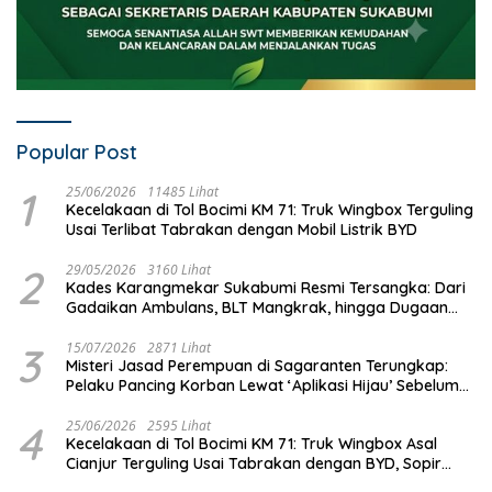
Popular Post
1
25/06/2026
11485 Lihat
Kecelakaan di Tol Bocimi KM 71: Truk Wingbox Terguling
Usai Terlibat Tabrakan dengan Mobil Listrik BYD
2
29/05/2026
3160 Lihat
Kades Karangmekar Sukabumi Resmi Tersangka: Dari
Gadaikan Ambulans, BLT Mangkrak, hingga Dugaan
Penipuan!
3
15/07/2026
2871 Lihat
Misteri Jasad Perempuan di Sagaranten Terungkap:
Pelaku Pancing Korban Lewat ‘Aplikasi Hijau’ Sebelum
Dihabisi
4
25/06/2026
2595 Lihat
Kecelakaan di Tol Bocimi KM 71: Truk Wingbox Asal
Cianjur Terguling Usai Tabrakan dengan BYD, Sopir
Dilarikan ke RS Sekarwangi