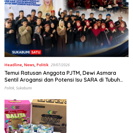
Headline
,
News
,
Politik
29/07/2026
Temui Ratusan Anggota PJTM, Dewi Asmara
Sentil Arogansi dan Potensi Isu SARA di Tubuh
Ormas
Politik
,
Sukabumi