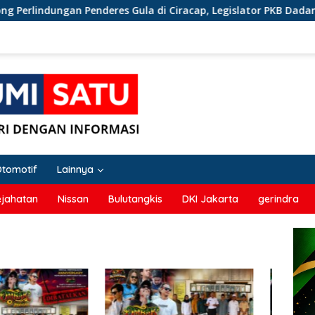
gan Penderes Gula di Ciracap, Legislator PKB Dadang Hermawan
Otomotif
Lainnya
ejahatan
Nissan
Bulutangkis
DKI Jakarta
gerindra