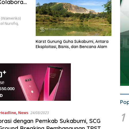
Kolaborasi
G
r (Wamenko)
ol Nurofiq,
Karst Gunung Guha Sukabumi, Antara
Eksploitasi, Bisnis, dan Bencana Alam
Pop
1
Headline
,
News
24/08/2023
orasi dengan Pemkab Sukabumi, SCG
 Ground Breaking Pembangunan TPST