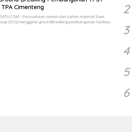
2
 TPA Cimenteng
ATU.COM – Perusahaan semen dan bahan material Siam
oup (SCG) menggelar groundbreaking pembangunan fasilitas…
3
4
5
6