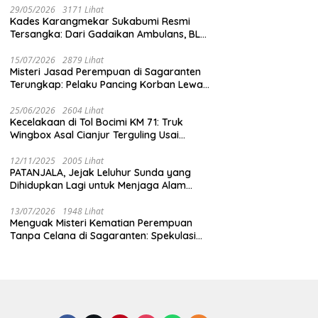
29/05/2026
3171 Lihat
Kades Karangmekar Sukabumi Resmi
Tersangka: Dari Gadaikan Ambulans, BLT
Mangkrak, hingga Dugaan Penipuan!
15/07/2026
2879 Lihat
Misteri Jasad Perempuan di Sagaranten
Terungkap: Pelaku Pancing Korban Lewat
‘Aplikasi Hijau’ Sebelum Dihabisi
25/06/2026
2604 Lihat
Kecelakaan di Tol Bocimi KM 71: Truk
Wingbox Asal Cianjur Terguling Usai
Tabrakan dengan BYD, Sopir Dilarikan ke
RS Sekarwangi
12/11/2025
2005 Lihat
PATANJALA, Jejak Leluhur Sunda yang
Dihidupkan Lagi untuk Menjaga Alam
Sukabumi
13/07/2026
1948 Lihat
Menguak Misteri Kematian Perempuan
Tanpa Celana di Sagaranten: Spekulasi
Liar vs Meja Otopsi