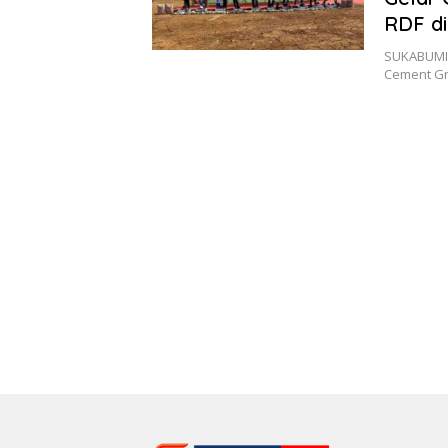
RDF di
SUKABUMIS
Cement Gr