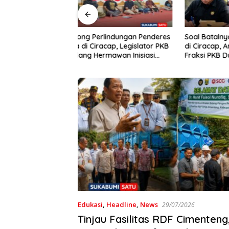
indungan Penderes
Soal Batalnya Konser Reggae
Dituding
cap, Legislator PKB
di Ciracap, Anggota DPRD
Miras, M
awan Inisiasi
Fraksi PKB Dukung Pemdes:
Dilarang
 Asosiasi BPJS
“Bukan Benci Musiknya, Tapi
rjaan
Efeknya”
Edukasi
,
Headline
,
News
29/07/2026
Tinjau Fasilitas RDF Cimenteng