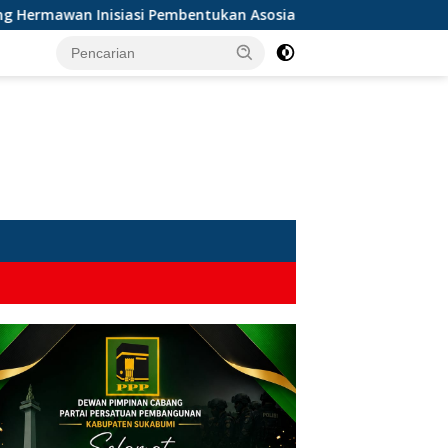
 Inisiasi Pembentukan Asosiasi BPJS Ketenagakerjaan