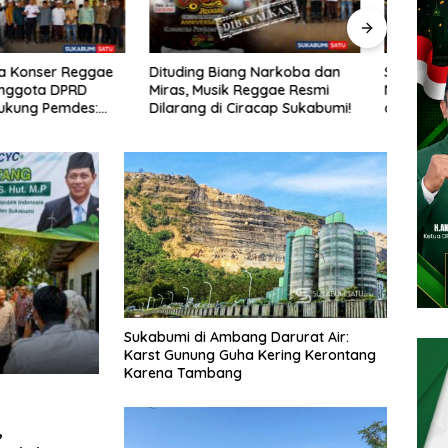
 Biang Narkoba dan
Sambut HUT RI ke-81, Polsek
Oknu
usik Reggae Resmi
Nagrak Bagikan Nasi Kotak
Nark
 di Ciracap Sukabumi!
dan Bendera Merah Putih
Tega
dalam Jumat Berkah
Bers
Sukabumi di Ambang Darurat Air:
Karst Gunung Guha Kering Kerontang
Karena Tambang
,