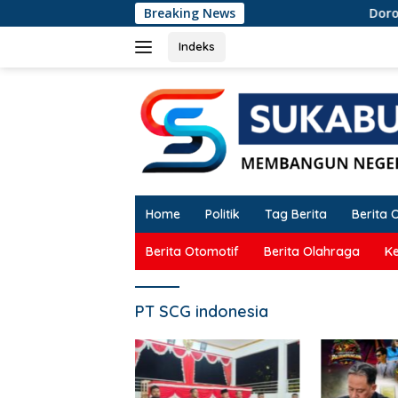
Langsung
Breaking News
Dorong Perlindun
ke
konten
Indeks
Home
Politik
Tag Berita
Berita 
Berita Otomotif
Berita Olahraga
K
PT SCG indonesia