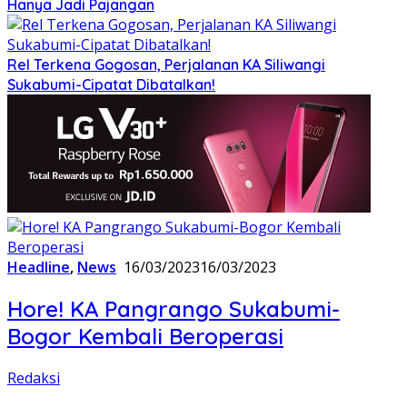
Hanya Jadi Pajangan
Rel Terkena Gogosan, Perjalanan KA Siliwangi
Sukabumi-Cipatat Dibatalkan!
Headline
,
News
16/03/2023
16/03/2023
Hore! KA Pangrango Sukabumi-
Bogor Kembali Beroperasi
Redaksi