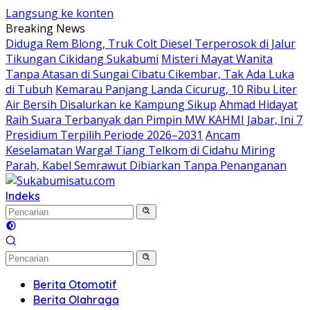
Langsung ke konten
Breaking News
Diduga Rem Blong, Truk Colt Diesel Terperosok di Jalur
Tikungan Cikidang Sukabumi
Misteri Mayat Wanita
Tanpa Atasan di Sungai Cibatu Cikembar, Tak Ada Luka
di Tubuh
Kemarau Panjang Landa Cicurug, 10 Ribu Liter
Air Bersih Disalurkan ke Kampung Sikup
Ahmad Hidayat
Raih Suara Terbanyak dan Pimpin MW KAHMI Jabar, Ini 7
Presidium Terpilih Periode 2026–2031
Ancam
Keselamatan Warga! Tiang Telkom di Cidahu Miring
Parah, Kabel Semrawut Dibiarkan Tanpa Penanganan
Indeks
Berita Otomotif
Berita Olahraga