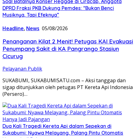
Soal Batalnya Konser Reggae di Ciracap, Anggota
DPRD Fraksi PKB Dukung Pemdes: “Bukan Benci
Musiknya, Tapi Efeknya”
Headline
,
News
05/08/2026
Penanganan Kilat 2 Menit! Petugas KAI Evakuasi
Penumpang Sakit di KA Pangrango Stasiun
Cicurug
Pelayanan Publik
SUKABUMI, SUKABUMISATU.com – Aksi tanggap dan
sigap ditunjukkan oleh petugas PT Kereta Api Indonesia
(Persero)…
Dua Kali Tragedi Kereta Api dalam Sepekan di
Sukabumi: Nyawa Melayang, Palang Pintu Otomatis