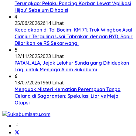
Terungkap: Pelaku Pancing Korban Lewat ‘Aplikasi
Hijau’ Sebelum Dihabisi
4
25/06/2026
2614 Lihat
Kecelakaan di Tol Bocimi KM 71: Truk Wingbox Asal
Cianjur Terguling Usai Tabrakan dengan BYD, Sopir
Dilarikan ke RS Sekarwangi
5
12/11/2025
2023 Lihat
PATANJALA, Jejak Leluhur Sunda yang Dihidupkan
Lagi untuk Menjaga Alam Sukabumi
6
13/07/2026
1960 Lihat
Menguak Misteri Kematian Perempuan Tanpa
Celana di Sagaranten: Spekulasi Liar vs Meja
Otopsi