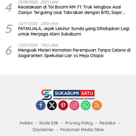
4
25/06/2026
2605 Lihat
Kecelakaan di Tol Bocimi KM 71: Truk Wingbox Asal
Cianjur Terguling Usai Tabrakan dengan BYD, Sopir
Dilarikan ke RS Sekarwangi
5
12/11/2025
2009 Lihat
PATANJALA, Jejak Leluhur Sunda yang Dihidupkan Lagi
untuk Menjaga Alam Sukabumi
6
13/07/2026
1952 Lihat
Menguak Misteri Kematian Perempuan Tanpa Celana di
Sagaranten: Spekulasi Liar vs Meja Otopsi
Indeks
Kode Etik
Privacy Policy
Redaksi
Disclaimer
Pedoman Media Siber