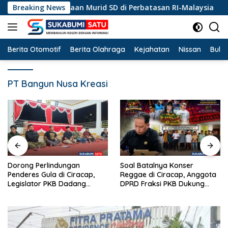
Langsung
n Kebangsaan Murid SD di Perbatasan RI-Malaysia
Breaking News
Do
ke
konten
Berita Otomotif
Berita Olahraga
Kejahatan
Nissan
Bulut
PT Bangun Nusa Kreasi
Dorong Perlindungan
Soal Batalnya Konser
Penderes Gula di Ciracap,
Reggae di Ciracap, Anggota
Legislator PKB Dadang
DPRD Fraksi PKB Dukung
Hermawan Inisiasi
Pemdes: “Bukan Benci
Pembentukan Asosiasi BPJS
Musiknya, Tapi Efeknya”
Ketenagakerjaan