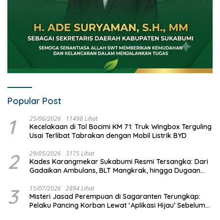
Popular Post
1
25/06/2026
11498 Lihat
Kecelakaan di Tol Bocimi KM 71: Truk Wingbox Terguling
Usai Terlibat Tabrakan dengan Mobil Listrik BYD
2
29/05/2026
3175 Lihat
Kades Karangmekar Sukabumi Resmi Tersangka: Dari
Gadaikan Ambulans, BLT Mangkrak, hingga Dugaan
Penipuan!
3
15/07/2026
2894 Lihat
Misteri Jasad Perempuan di Sagaranten Terungkap:
Pelaku Pancing Korban Lewat ‘Aplikasi Hijau’ Sebelum
Dihabisi