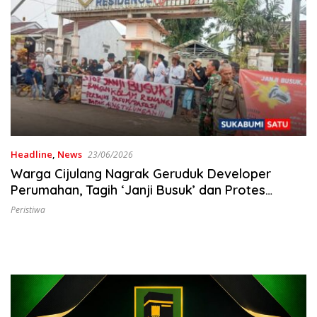
Headline
,
News
23/06/2026
Warga Cijulang Nagrak Geruduk Developer
Perumahan, Tagih ‘Janji Busuk’ dan Protes
Fasum Bobrok!
Peristiwa