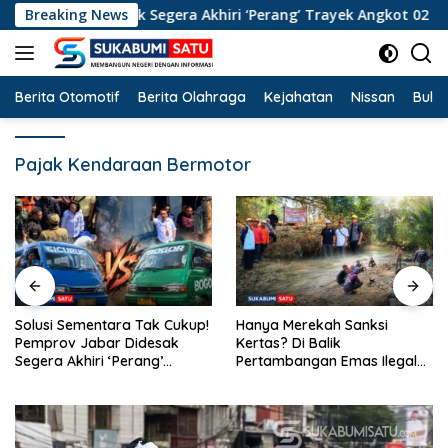
Langsung
ar Didesak Segera Akhiri ‘Perang’ Trayek Angkot 02 dan 09
Breaking News
ke
konten
Berita Otomotif
Berita Olahraga
Kejahatan
Nissan
Bulut
Pajak Kendaraan Bermotor
Hanya Merekah Sanksi
Penataan Trayek Cicurug
Kertas? Di Balik
Masih Semrawut: Angkot 09
Pertambangan Emas Ilegal
‘Sentil’ Dishub Jabar dan
Bantargadung dan Bom
Ancam Mogok Massal
Waktu Bencana Ekologis