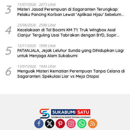
3
15/07/2026
2873 Lihat
Misteri Jasad Perempuan di Sagaranten Terungkap:
Pelaku Pancing Korban Lewat ‘Aplikasi Hijau’ Sebelum
Dihabisi
4
25/06/2026
2598 Lihat
Kecelakaan di Tol Bocimi KM 71: Truk Wingbox Asal
Cianjur Terguling Usai Tabrakan dengan BYD, Sopir
Dilarikan ke RS Sekarwangi
5
12/11/2025
1999 Lihat
PATANJALA, Jejak Leluhur Sunda yang Dihidupkan Lagi
untuk Menjaga Alam Sukabumi
6
13/07/2026
1943 Lihat
Menguak Misteri Kematian Perempuan Tanpa Celana di
Sagaranten: Spekulasi Liar vs Meja Otopsi