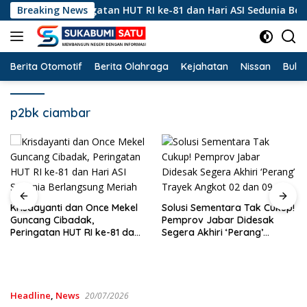
Langsung
adak, Peringatan HUT RI ke-81 dan Hari ASI Sedunia Berlangsu
Breaking News
ke
konten
Berita Otomotif
Berita Olahraga
Kejahatan
Nissan
Bulut
p2bk ciambar
Solusi Sementara Tak Cukup!
Pemprov Jabar Didesak
Hanya Merekah Sanksi
Segera Akhiri ‘Perang’
Kertas? Di Balik
Trayek Angkot 02 dan 09
Pertambangan Emas Ilegal
Bantargadung dan Bom
Waktu Bencana Ekologis
Headline
,
News
20/07/2026