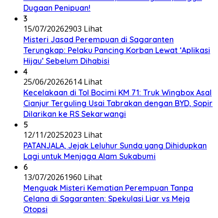
Dugaan Penipuan!
3
15/07/2026
2903 Lihat
Misteri Jasad Perempuan di Sagaranten
Terungkap: Pelaku Pancing Korban Lewat ‘Aplikasi
Hijau’ Sebelum Dihabisi
4
25/06/2026
2614 Lihat
Kecelakaan di Tol Bocimi KM 71: Truk Wingbox Asal
Cianjur Terguling Usai Tabrakan dengan BYD, Sopir
Dilarikan ke RS Sekarwangi
5
12/11/2025
2023 Lihat
PATANJALA, Jejak Leluhur Sunda yang Dihidupkan
Lagi untuk Menjaga Alam Sukabumi
6
13/07/2026
1960 Lihat
Menguak Misteri Kematian Perempuan Tanpa
Celana di Sagaranten: Spekulasi Liar vs Meja
Otopsi