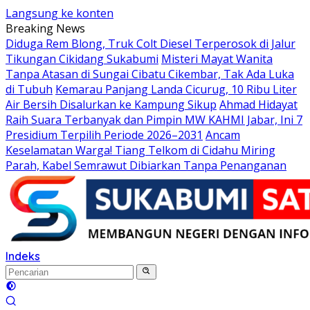
Langsung ke konten
Breaking News
Diduga Rem Blong, Truk Colt Diesel Terperosok di Jalur
Tikungan Cikidang Sukabumi
Misteri Mayat Wanita
Tanpa Atasan di Sungai Cibatu Cikembar, Tak Ada Luka
di Tubuh
Kemarau Panjang Landa Cicurug, 10 Ribu Liter
Air Bersih Disalurkan ke Kampung Sikup
Ahmad Hidayat
Raih Suara Terbanyak dan Pimpin MW KAHMI Jabar, Ini 7
Presidium Terpilih Periode 2026–2031
Ancam
Keselamatan Warga! Tiang Telkom di Cidahu Miring
Parah, Kabel Semrawut Dibiarkan Tanpa Penanganan
Indeks