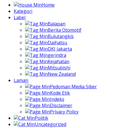
Home
Kategori
Label
Balapan
Berita Otomotif
Bulutangkis
Daihatsu
DKI Jakarta
gerindra
Kejahatan
Mitsubishi
New Zealand
Laman
Pedoman Media Siber
Kode Etik
Indeks
Disclaimer
Privacy Policy
Politik
Uncategorized