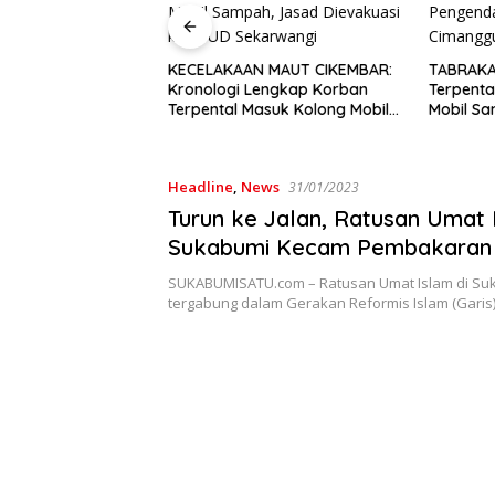
at Raih Suara
dan Pimpin MW
KECELAKAAN MAUT CIKEMBAR:
TABRAKA
 Ini 7 Presidium
Kronologi Lengkap Korban
Terpenta
iode 2026–2031
Terpental Masuk Kolong Mobil
Mobil S
Sampah, Jasad Dievakuasi ke
Motor As
RSUD Sekarwangi
Tempat
Headline
,
News
31/01/2023
Turun ke Jalan, Ratusan Umat 
Sukabumi Kecam Pembakaran 
di Swedia dan Belanda
SUKABUMISATU.com – Ratusan Umat Islam di Su
tergabung dalam Gerakan Reformis Islam (Gari