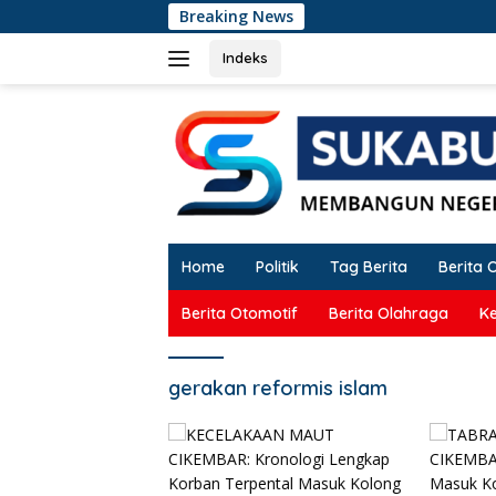
Langsung
Breaking News
KEC
ke
konten
Indeks
Home
Politik
Tag Berita
Berita 
Berita Otomotif
Berita Olahraga
K
gerakan reformis islam