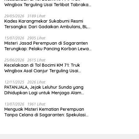
Wingbox Terguling Usai Terlibat Tabrakan
dengan Mobil Listrik BYD
29/05/2026
3189 Lihat
Kades Karangmekar Sukabumi Resmi
Tersangka: Dari Gadaikan Ambulans, BLT
Mangkrak, hingga Dugaan Penipuan!
15/07/2026
2905 Lihat
Misteri Jasad Perempuan di Sagaranten
Terungkap: Pelaku Pancing Korban Lewat
‘Aplikasi Hijau’ Sebelum Dihabisi
25/06/2026
2615 Lihat
Kecelakaan di Tol Bocimi KM 71: Truk
Wingbox Asal Cianjur Terguling Usai
Tabrakan dengan BYD, Sopir Dilarikan ke
RS Sekarwangi
12/11/2025
2026 Lihat
PATANJALA, Jejak Leluhur Sunda yang
Dihidupkan Lagi untuk Menjaga Alam
Sukabumi
13/07/2026
1961 Lihat
Menguak Misteri Kematian Perempuan
Tanpa Celana di Sagaranten: Spekulasi
Liar vs Meja Otopsi