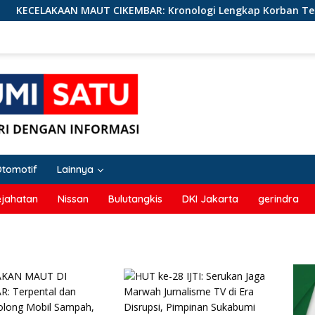
ELAKAAN MAUT CIKEMBAR: Kronologi Lengkap Korban Terpental 
Otomotif
Lainnya
ejahatan
Nissan
Bulutangkis
DKI Jakarta
gerindra