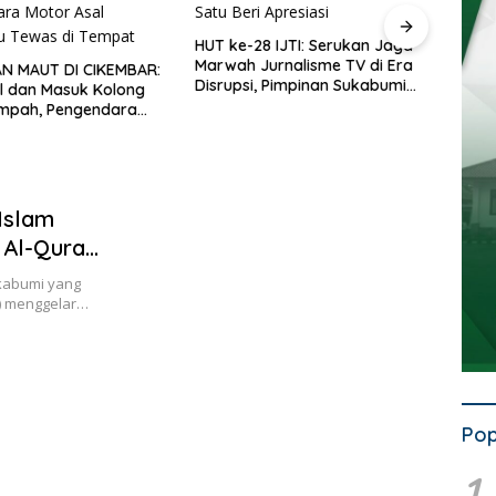
HUT ke-28 IJTI: Serukan Jaga
Semar
Marwah Jurnalisme TV di Era
Warg
N MAUT DI CIKEMBAR:
Disrupsi, Pimpinan Sukabumi
Jajal
l dan Masuk Kolong
Satu Beri Apresiasi
Bukit
ampah, Pengendara
al Cimanggu Tewas di
Islam
Al-Quran
kabumi yang
s) menggelar…
Pop
1