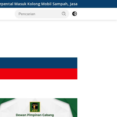
Masuk Kolong Mobil Sampah, Jasad Dievakuasi ke RSUD Sekarw