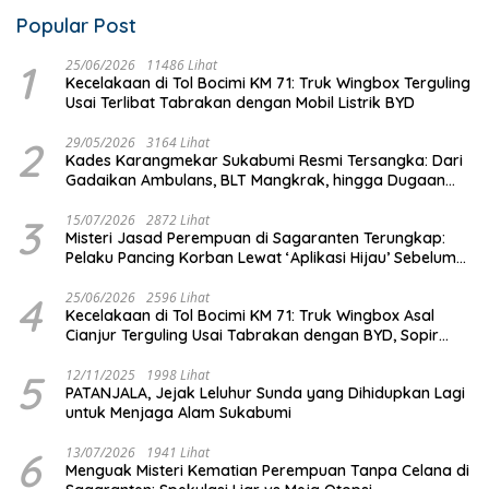
Popular Post
1
25/06/2026
11486 Lihat
Kecelakaan di Tol Bocimi KM 71: Truk Wingbox Terguling
Usai Terlibat Tabrakan dengan Mobil Listrik BYD
2
29/05/2026
3164 Lihat
Kades Karangmekar Sukabumi Resmi Tersangka: Dari
Gadaikan Ambulans, BLT Mangkrak, hingga Dugaan
Penipuan!
3
15/07/2026
2872 Lihat
Misteri Jasad Perempuan di Sagaranten Terungkap:
Pelaku Pancing Korban Lewat ‘Aplikasi Hijau’ Sebelum
Dihabisi
4
25/06/2026
2596 Lihat
Kecelakaan di Tol Bocimi KM 71: Truk Wingbox Asal
Cianjur Terguling Usai Tabrakan dengan BYD, Sopir
Dilarikan ke RS Sekarwangi
5
12/11/2025
1998 Lihat
PATANJALA, Jejak Leluhur Sunda yang Dihidupkan Lagi
untuk Menjaga Alam Sukabumi
6
13/07/2026
1941 Lihat
Menguak Misteri Kematian Perempuan Tanpa Celana di