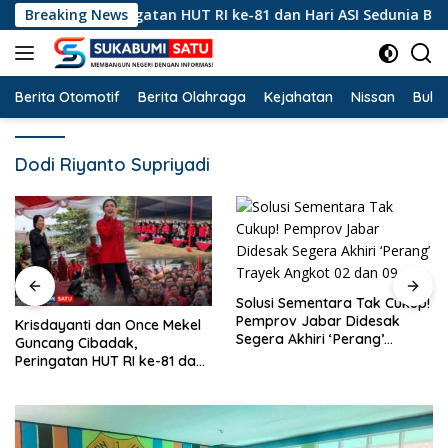
Langsung
badak, Peringatan HUT RI ke-81 dan Hari ASI Sedunia Berlangs
Breaking News
ke
konten
Berita Otomotif
Berita Olahraga
Kejahatan
Nissan
Bulut
Dodi Riyanto Supriyadi
Solusi Sementara Tak Cukup!
Pemprov Jabar Didesak
Hanya Merekah Sanksi
Segera Akhiri ‘Perang’
Kertas? Di Balik
Trayek Angkot 02 dan 09
Pertambangan Emas Ilegal
Bantargadung dan Bom
Waktu Bencana Ekologis