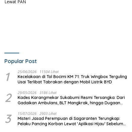
Popular Post
1
25/06/2026
11504 Lihat
Kecelakaan di Tol Bocimi KM 71: Truk Wingbox Terguling
Usai Terlibat Tabrakan dengan Mobil Listrik BYD
2
29/05/2026
3186 Lihat
Kades Karangmekar Sukabumi Resmi Tersangka: Dari
Gadaikan Ambulans, BLT Mangkrak, hingga Dugaan
Penipuan!
3
15/07/2026
2903 Lihat
Misteri Jasad Perempuan di Sagaranten Terungkap:
Pelaku Pancing Korban Lewat ‘Aplikasi Hijau’ Sebelum
Dihabisi