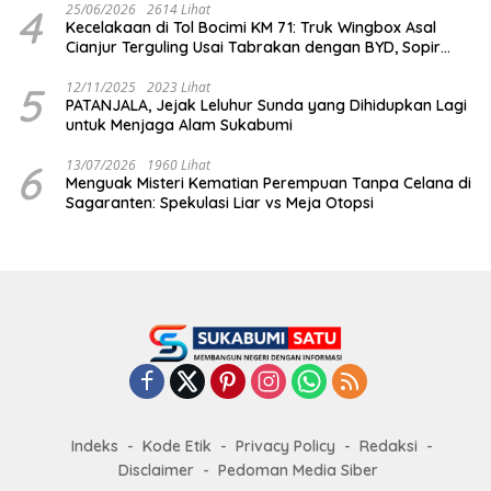
4
25/06/2026
2614 Lihat
Kecelakaan di Tol Bocimi KM 71: Truk Wingbox Asal
Cianjur Terguling Usai Tabrakan dengan BYD, Sopir
Dilarikan ke RS Sekarwangi
5
12/11/2025
2023 Lihat
PATANJALA, Jejak Leluhur Sunda yang Dihidupkan Lagi
untuk Menjaga Alam Sukabumi
6
13/07/2026
1960 Lihat
Menguak Misteri Kematian Perempuan Tanpa Celana di
Sagaranten: Spekulasi Liar vs Meja Otopsi
Indeks
Kode Etik
Privacy Policy
Redaksi
Disclaimer
Pedoman Media Siber