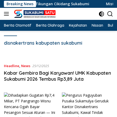
Langsung
erperosok di Jalur Tikungan Cikidang Sukabumi
Breaking News
Misteri
ke
konten
Berita Otomotif
Berita Olahraga
Kejahatan
Nissan
Bulut
disnakertrans kabupaten sukabumi
Headline
,
News
25/12/2025
Kabar Gembira Bagi Karyawan! UMK Kabupaten
Sukabumi 2026 Tembus Rp3,89 Juta