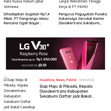
Dihadapkan Gugatan Rp7,4
Pengurus Paguyuban Pusaka
Miliar, PT Pangrango Wisnu
Sukamulya Geruduk Kantor
Kencana Ogah Bayar
Disnakertrans Sukabumi,
Pesangon Sesuai Aturan —
Kawal Tindak Lanjut
Ini Kata Kuasa Hukum Jabar
Rekrutmen Tenaga Kerja di
Istimewa
PT PAIHO
Headline
,
News
,
Politik
19/04/2024
Siap Maju di Pilkada, Kepala
Disnakertrans Kabupaten
Sukabumi Daftar jadi Bakal
Cawabup Lewat PAN