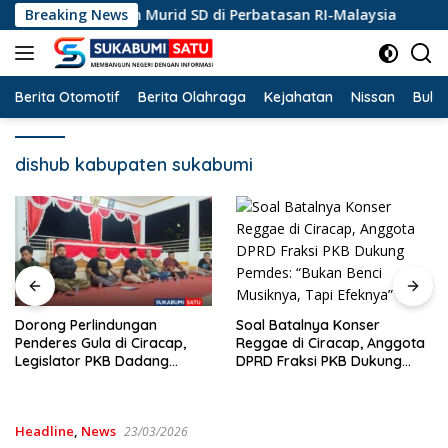
Langsung
san Kebangsaan Murid SD di Perbatasan RI-Malaysia
Breaking News
D
ke
konten
Berita Otomotif
Berita Olahraga
Kejahatan
Nissan
Bulut
dishub kabupaten sukabumi
Soal Batalnya Konser
Dorong Perlindungan
Reggae di Ciracap, Anggota
Penderes Gula di Ciracap,
DPRD Fraksi PKB Dukung
Legislator PKB Dadang
Pemdes: “Bukan Benci
Hermawan Inisiasi
Musiknya, Tapi Efeknya”
Pembentukan Asosiasi BPJS
Ketenagakerjaan
Headline
,
News
23/03/2026