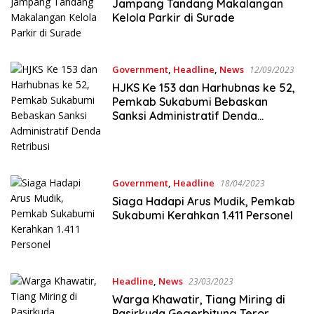
Jampang Tandang Makalangan
Kelola Parkir di Surade
Government
,
Headline
,
News
12/09/2023
HJKS Ke 153 dan Harhubnas ke 52,
Pemkab Sukabumi Bebaskan
Sanksi Administratif Denda
Retribusi
Government
,
Headline
18/04/2023
Siaga Hadapi Arus Mudik, Pemkab
Sukabumi Kerahkan 1.411 Personel
Headline
,
News
23/03/2023
Warga Khawatir, Tiang Miring di
Pasirkuda Gegerbitung Teror