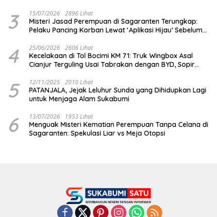
Penipuan!
3
15/07/2026
2896 Lihat
Misteri Jasad Perempuan di Sagaranten Terungkap:
Pelaku Pancing Korban Lewat ‘Aplikasi Hijau’ Sebelum
Dihabisi
4
25/06/2026
2606 Lihat
Kecelakaan di Tol Bocimi KM 71: Truk Wingbox Asal
Cianjur Terguling Usai Tabrakan dengan BYD, Sopir
Dilarikan ke RS Sekarwangi
5
12/11/2025
2010 Lihat
PATANJALA, Jejak Leluhur Sunda yang Dihidupkan Lagi
untuk Menjaga Alam Sukabumi
6
13/07/2026
1953 Lihat
Menguak Misteri Kematian Perempuan Tanpa Celana di
Sagaranten: Spekulasi Liar vs Meja Otopsi