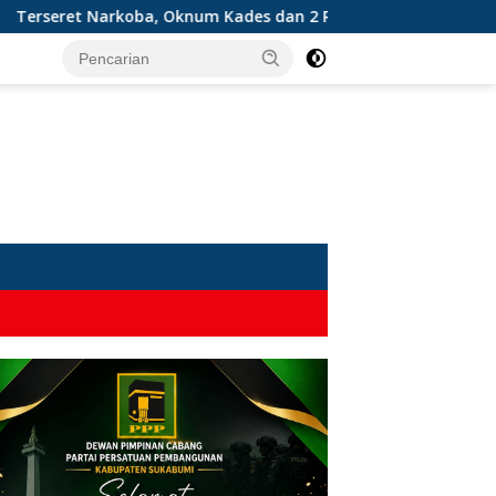
 Kades dan 2 Rekannya Digulung Polres Sukabumi: 28 Paket Sab