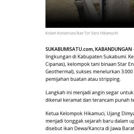
Kolam Konservasi Ikan Tor Soro Hikamuchi
SUKABUMISATU.com, KABANDUNGAN
lingkungan di Kabupaten Sukabumi. 
Cipanas), kelompok tani binaan Star En
Geothermal), sukses menelurkan 3.000 
pemijahan buatan atau stripping.
​Langkah ini menjadi angin segar untu
dikenal keramat dan terancam punah t
​Ketua Kelompok Hikamuci, Ujang Dimy
menjadi tonggak sejarah baru dalam u
disebut ikan Dewa/Kancra di Jawa Barat.