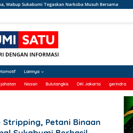
skan Narkoba Musuh Bersama
Terseret Narkoba, Oknum
Otomotif
Lainnya
ejahatan
Nissan
Bulutangkis
DKI Jakarta
gerindra
 Stripping, Petani Binaan
al Sukabumi Berhasil