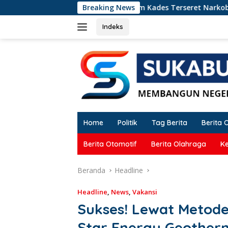
Langsung
Oknum Kades Terseret Narkoba, Wabup Sukabumi Tega
Breaking News
ke
konten
Indeks
Home
Politik
Tag Berita
Berita 
Berita Otomotif
Berita Olahraga
K
Beranda
Headline
Headline
,
News
,
Vakansi
Sukses! Lewat Metode
Star Energy Geotherm