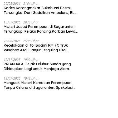
29/05/2026
3164 Lihat
Kades Karangmekar Sukabumi Resmi
Tersangka: Dari Gadaikan Ambulans, BLT
Mangkrak, hingga Dugaan Penipuan!
15/07/2026
2873 Lihat
Misteri Jasad Perempuan di Sagaranten
Terungkap: Pelaku Pancing Korban Lewat
‘Aplikasi Hijau’ Sebelum Dihabisi
25/06/2026
2598 Lihat
Kecelakaan di Tol Bocimi KM 71: Truk
Wingbox Asal Cianjur Terguling Usai
Tabrakan dengan BYD, Sopir Dilarikan ke
RS Sekarwangi
12/11/2025
1999 Lihat
PATANJALA, Jejak Leluhur Sunda yang
Dihidupkan Lagi untuk Menjaga Alam
Sukabumi
13/07/2026
1943 Lihat
Menguak Misteri Kematian Perempuan
Tanpa Celana di Sagaranten: Spekulasi
Liar vs Meja Otopsi