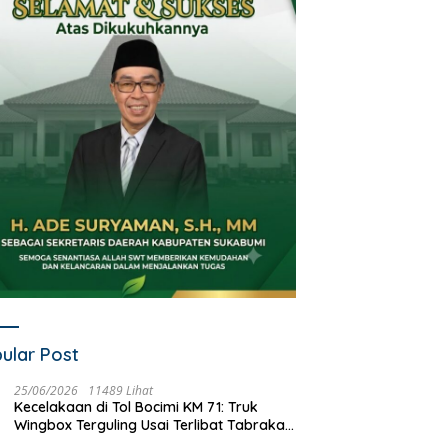
ular Post
25/06/2026
11489 Lihat
Kecelakaan di Tol Bocimi KM 71: Truk
Wingbox Terguling Usai Terlibat Tabrakan
dengan Mobil Listrik BYD