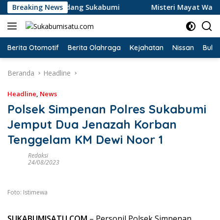
Langsung
ur Tikungan Cikidang Sukabumi
Breaking News
Misteri Mayat Wanita Ta
ke
konten
Berita Otomotif
Berita Olahraga
Kejahatan
Nissan
Bulut
Beranda
Headline
Headline
,
News
Polsek Simpenan Polres Sukabumi
Jemput Dua Jenazah Korban
Tenggelam KM Dewi Noor 1
Redaksi
24/08/2023
Foto: Istimewa
SUKABUMISATU.COM
– Personil Polsek Simpenan