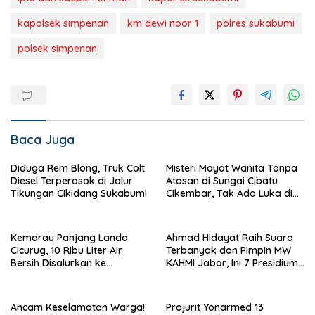
kapolsek simpenan
km dewi noor 1
polres sukabumi
polsek simpenan
Baca Juga
Diduga Rem Blong, Truk Colt
Misteri Mayat Wanita Tanpa
Diesel Terperosok di Jalur
Atasan di Sungai Cibatu
Tikungan Cikidang Sukabumi
Cikembar, Tak Ada Luka di
Tubuh
Kemarau Panjang Landa
Ahmad Hidayat Raih Suara
Cicurug, 10 Ribu Liter Air
Terbanyak dan Pimpin MW
Bersih Disalurkan ke
KAHMI Jabar, Ini 7 Presidium
Kampung Sikup
Terpilih Periode 2026–2031
Ancam Keselamatan Warga!
Prajurit Yonarmed 13