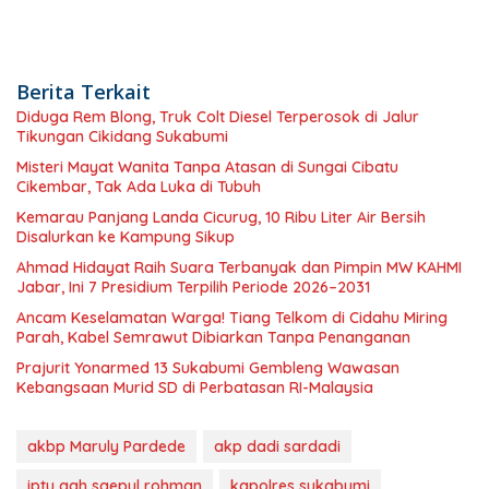
Berita Terkait
Diduga Rem Blong, Truk Colt Diesel Terperosok di Jalur
Tikungan Cikidang Sukabumi
Misteri Mayat Wanita Tanpa Atasan di Sungai Cibatu
Cikembar, Tak Ada Luka di Tubuh
Kemarau Panjang Landa Cicurug, 10 Ribu Liter Air Bersih
Disalurkan ke Kampung Sikup
Ahmad Hidayat Raih Suara Terbanyak dan Pimpin MW KAHMI
Jabar, Ini 7 Presidium Terpilih Periode 2026–2031
Ancam Keselamatan Warga! Tiang Telkom di Cidahu Miring
Parah, Kabel Semrawut Dibiarkan Tanpa Penanganan
Prajurit Yonarmed 13 Sukabumi Gembleng Wawasan
Kebangsaan Murid SD di Perbatasan RI-Malaysia
akbp Maruly Pardede
akp dadi sardadi
iptu aah saepul rohman
kapolres sukabumi