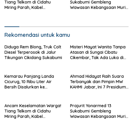
Tiang Telkom di Cidahu
Sukabumi Gembleng
Miring Parah, Kabel
Wawasan Kebangsaan Murid
Semrawut Dibiarkan Tanpa
SD di Perbatasan RI-Malaysia
Penanganan
Rekomendasi untuk kamu
Diduga Rem Blong, Truk Colt
Misteri Mayat Wanita Tanpa
Diesel Terperosok di Jalur
Atasan di Sungai Cibatu
Tikungan Cikidang Sukabumi
Cikembar, Tak Ada Luka di
Tubuh
Kemarau Panjang Landa
Ahmad Hidayat Raih Suara
Cicurug, 10 Ribu Liter Air
Terbanyak dan Pimpin MW
Bersih Disalurkan ke
KAHMI Jabar, Ini 7 Presidium
Kampung Sikup
Terpilih Periode 2026–2031
Ancam Keselamatan Warga!
Prajurit Yonarmed 13
Tiang Telkom di Cidahu
Sukabumi Gembleng
Miring Parah, Kabel
Wawasan Kebangsaan Murid
Semrawut Dibiarkan Tanpa
SD di Perbatasan RI-Malaysia
Penanganan