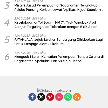
3
15/07/2026
2903 Lihat
Misteri Jasad Perempuan di Sagaranten Terungkap:
Pelaku Pancing Korban Lewat ‘Aplikasi Hijau’ Sebelum
Dihabisi
4
25/06/2026
2614 Lihat
Kecelakaan di Tol Bocimi KM 71: Truk Wingbox Asal
Cianjur Terguling Usai Tabrakan dengan BYD, Sopir
Dilarikan ke RS Sekarwangi
5
12/11/2025
2023 Lihat
PATANJALA, Jejak Leluhur Sunda yang Dihidupkan Lagi
untuk Menjaga Alam Sukabumi
6
13/07/2026
1960 Lihat
Menguak Misteri Kematian Perempuan Tanpa Celana di
Sagaranten: Spekulasi Liar vs Meja Otopsi