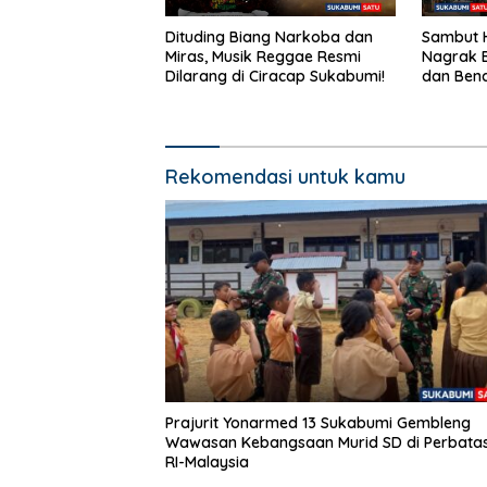
Dituding Biang Narkoba dan
Sambut H
Miras, Musik Reggae Resmi
Nagrak B
Dilarang di Ciracap Sukabumi!
dan Bend
dalam J
Rekomendasi untuk kamu
Prajurit Yonarmed 13 Sukabumi Gembleng
Wawasan Kebangsaan Murid SD di Perbata
RI-Malaysia