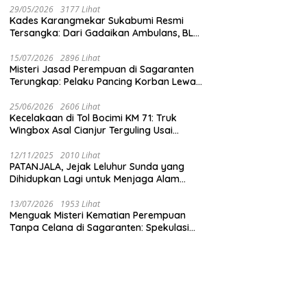
29/05/2026
3177 Lihat
Kades Karangmekar Sukabumi Resmi
Tersangka: Dari Gadaikan Ambulans, BLT
Mangkrak, hingga Dugaan Penipuan!
15/07/2026
2896 Lihat
Misteri Jasad Perempuan di Sagaranten
Terungkap: Pelaku Pancing Korban Lewat
‘Aplikasi Hijau’ Sebelum Dihabisi
25/06/2026
2606 Lihat
Kecelakaan di Tol Bocimi KM 71: Truk
Wingbox Asal Cianjur Terguling Usai
Tabrakan dengan BYD, Sopir Dilarikan ke
RS Sekarwangi
12/11/2025
2010 Lihat
PATANJALA, Jejak Leluhur Sunda yang
Dihidupkan Lagi untuk Menjaga Alam
Sukabumi
13/07/2026
1953 Lihat
Menguak Misteri Kematian Perempuan
Tanpa Celana di Sagaranten: Spekulasi
Liar vs Meja Otopsi