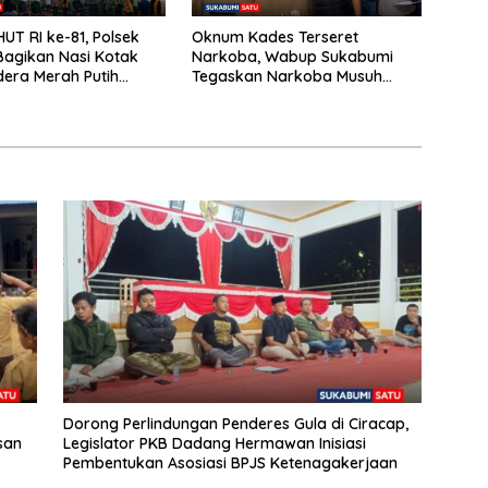
UT RI ke-81, Polsek
Oknum Kades Terseret
agikan Nasi Kotak
Narkoba, Wabup Sukabumi
era Merah Putih
Tegaskan Narkoba Musuh
umat Berkah
Bersama
Dorong Perlindungan Penderes Gula di Ciracap,
san
Legislator PKB Dadang Hermawan Inisiasi
Pembentukan Asosiasi BPJS Ketenagakerjaan