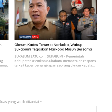
n
Oknum Kades Terseret Narkoba, Wabup
Sukabumi Tegaskan Narkoba Musuh Bersama
SUKABUMISATU.com, SUKABUMI – Pemerintah
gi
Kabupaten (Pemkab) Sukabumi memberikan respons
Jumat
terkait kabar penangkapan seorang oknum kepala…
Ruas yang wajib ditandai
*