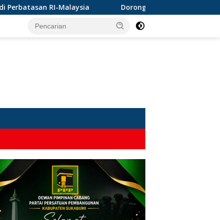
laysia
Dorong Perlindungan Penderes Gula di Ciracap, 