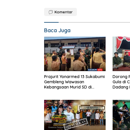
Komentar
Baca Juga
Prajurit Yonarmed 13 Sukabumi
Dorong P
Gembleng Wawasan
Gula di C
Kebangsaan Murid SD di
Dadang H
Perbatasan RI-Malaysia
Pembentu
Ketenag