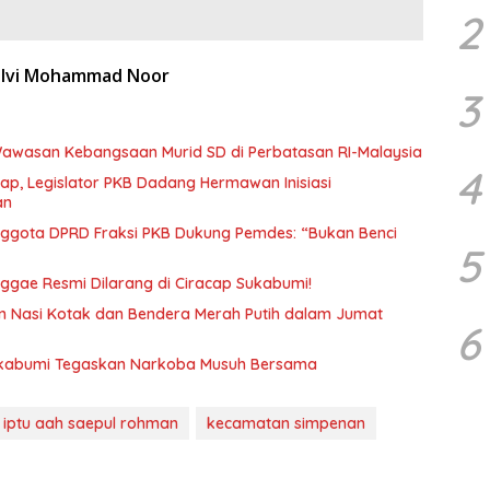
2
lvi Mohammad Noor
3
Wawasan Kebangsaan Murid SD di Perbatasan RI-Malaysia
4
ap, Legislator PKB Dadang Hermawan Inisiasi
an
Anggota DPRD Fraksi PKB Dukung Pemdes: “Bukan Benci
5
eggae Resmi Dilarang di Ciracap Sukabumi!
an Nasi Kotak dan Bendera Merah Putih dalam Jumat
6
ukabumi Tegaskan Narkoba Musuh Bersama
iptu aah saepul rohman
kecamatan simpenan