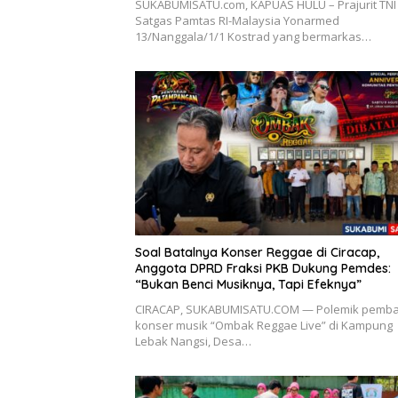
SUKABUMISATU.com, KAPUAS HULU – Prajurit TNI 
Satgas Pamtas RI-Malaysia Yonarmed
13/Nanggala/1/1 Kostrad yang bermarkas…
Soal Batalnya Konser Reggae di Ciracap,
Anggota DPRD Fraksi PKB Dukung Pemdes:
“Bukan Benci Musiknya, Tapi Efeknya”
CIRACAP, SUKABUMISATU.COM — Polemik pemba
konser musik “Ombak Reggae Live” di Kampung
Lebak Nangsi, Desa…