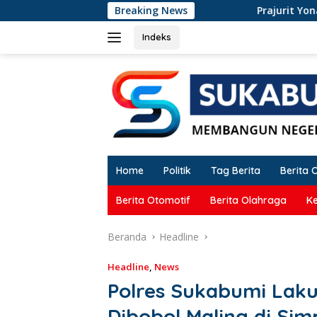
Langsung
Breaking News
Prajurit Yonarmed 13 Sukabumi
ke
konten
Indeks
Home
Politik
Tag Berita
Berita 
Berita Otomotif
Berita Olahraga
K
Beranda
Headline
Headline
,
News
Polres Sukabumi Lak
Dibobol Maling di Si