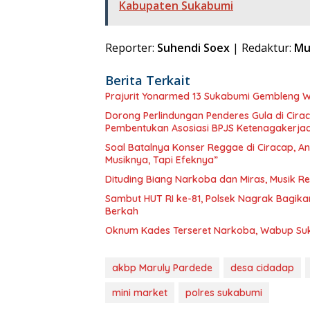
Kabupaten Sukabumi
Reporter:
Suhendi Soex
| Redaktur:
Mu
Berita Terkait
Prajurit Yonarmed 13 Sukabumi Gembleng 
Dorong Perlindungan Penderes Gula di Cirac
Pembentukan Asosiasi BPJS Ketenagakerja
Soal Batalnya Konser Reggae di Ciracap, 
Musiknya, Tapi Efeknya”
Dituding Biang Narkoba dan Miras, Musik R
Sambut HUT RI ke-81, Polsek Nagrak Bagik
Berkah
Oknum Kades Terseret Narkoba, Wabup S
akbp Maruly Pardede
desa cidadap
mini market
polres sukabumi