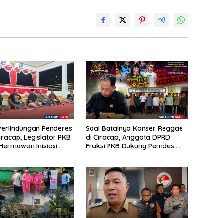
erlindungan Penderes
Soal Batalnya Konser Reggae
iracap, Legislator PKB
di Ciracap, Anggota DPRD
ermawan Inisiasi
Fraksi PKB Dukung Pemdes:
kan Asosiasi BPJS
“Bukan Benci Musiknya, Tapi
akerjaan
Efeknya”