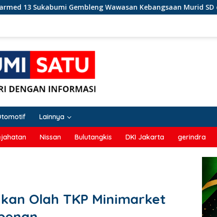
 Gembleng Wawasan Kebangsaan Murid SD di Perbatasan RI-Ma
Otomotif
Lainnya
ejahatan
Nissan
Bulutangkis
DKI Jakarta
gerindra
ukan Olah TKP Minimarket
mpenan