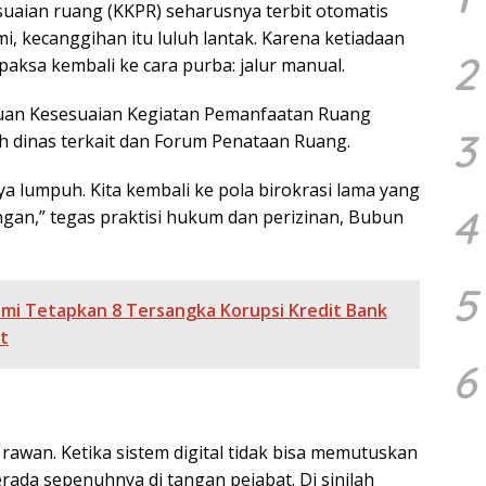
sesuaian ruang (KKPR) seharusnya terbit otomatis
, kecanggihan itu luluh lantak. Karena ketiadaan
2
aksa kembali ke cara purba: jalur manual.
tujuan Kesesuaian Kegiatan Pemanfaatan Ruang
3
leh dinas terkait dan Forum Penataan Ruang.
a lumpuh. Kita kembali ke pola birokrasi lama yang
4
gan,” tegas praktisi hukum dan perizinan, Bubun
5
mi Tetapkan 8 Tersangka Korupsi Kredit Bank
at
6
k rawan. Ketika sistem digital tidak bisa memutuskan
erada sepenuhnya di tangan pejabat. Di sinilah