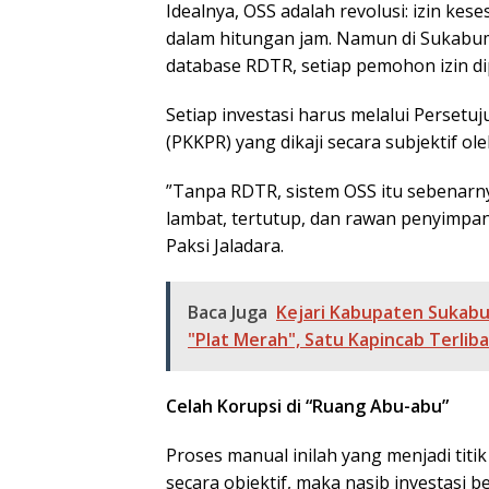
​Idealnya, OSS adalah revolusi: izin ke
dalam hitungan jam. Namun di Sukabumi
database RDTR, setiap pemohon izin dip
​Setiap investasi harus melalui Perse
(PKKPR) yang dikaji secara subjektif o
​”Tanpa RDTR, sistem OSS itu sebenarny
lambat, tertutup, dan rawan penyimpan
Paksi Jaladara.
Baca Juga
Kejari Kabupaten Sukabu
"Plat Merah", Satu Kapincab Terlib
Celah Korupsi di “Ruang Abu-abu”
​Proses manual inilah yang menjadi titi
secara objektif, maka nasib investasi b