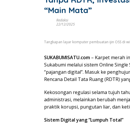
“Main Mata”
Redaksi
22/12/2025
Tangkapan layar komputer pembuatan ijin OSS di w
SUKABUMISATU.com
– Karpet merah in
Sukabumi melalui sistem Online Single S
“pajangan digital”. Masuk ke penghuju
Rencana Detail Tata Ruang (RDTR) yang
​Kekosongan regulasi selama tujuh tah
administrasi, melainkan berubah menj
praktik korupsi, pungutan liar, dan ke
Sistem Digital yang “Lumpuh Total”