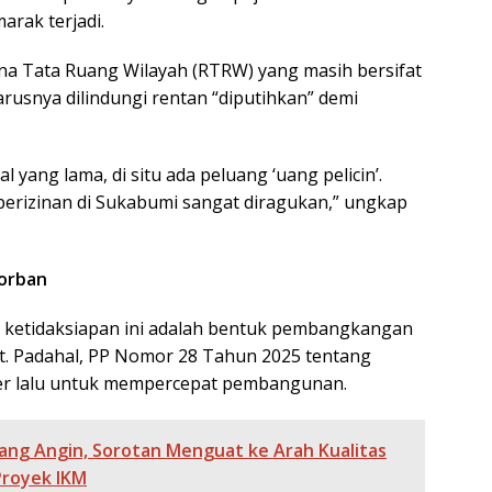
arak terjadi.
ana Tata Ruang Wilayah (RTRW) yang masih bersifat
usnya dilindungi rentan “diputihkan” demi
l yang lama, di situ ada peluang ‘uang pelicin’.
perizinan di Sukabumi sangat diragukan,” ungkap
Korban
a ketidaksiapan ini adalah bentuk pembangkangan
t. Padahal, PP Nomor 28 Tahun 2025 tentang
ber lalu untuk mempercepat pembangunan.
ang Angin, Sorotan Menguat ke Arah Kualitas
Proyek IKM