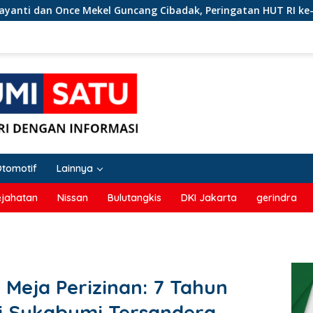
 Guncang Cibadak, Peringatan HUT RI ke-81 dan Hari ASI Sedun
Otomotif
Lainnya
ejahatan
Nissan
Bulutangkis
DKI Jakarta
gerindra
 Meja Perizinan: 7 Tahun
i Sukabumi Tersandera