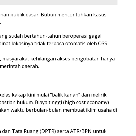
anan publik dasar. Bubun mencontohkan kasus
.
n yang sudah bertahun-tahun beroperasi gagal
nat lokasinya tidak terbaca otomatis oleh OSS
mati, masyarakat kehilangan akses pengobatan hanya
merintah daerah.
 kelas kakap kini mulai “balik kanan” dan melirik
stian hukum. Biaya tinggi (high cost economy)
makan waktu berbulan-bulan membuat iklim usaha di
an dan Tata Ruang (DPTR) serta ATR/BPN untuk