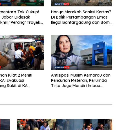
ementara Tak Cukup!
Hanya Merekah Sanksi Kertas?
 Jabar Didesak
Di Balik Pertambangan Emas
khiri ‘Perang’ Trayek
Ilegal Bantargadung dan Bom
2 dan 09
Waktu Bencana Ekologis
an Kilat 2 Menit!
Antisipasi Musim Kemarau dan
KAI Evakuasi
Pencurian Meteran, Perumda
g Sakit di KA
Tirta Jaya Mandiri Imbau
o Stasiun Cicurug
Warga Bijak Gunakan Air