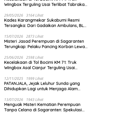
Wingbox Terguling Usai Terlibat Tabrakan
dengan Mobil Listrik BYD
29/05/2026
3164 Lihat
Kades Karangmekar Sukabumi Resmi
Tersangka: Dari Gadaikan Ambulans, BLT
Mangkrak, hingga Dugaan Penipuan!
15/07/2026
2873 Lihat
Misteri Jasad Perempuan di Sagaranten
Terungkap: Pelaku Pancing Korban Lewat
‘Aplikasi Hijau’ Sebelum Dihabisi
25/06/2026
2598 Lihat
Kecelakaan di Tol Bocimi KM 71: Truk
Wingbox Asal Cianjur Terguling Usai
Tabrakan dengan BYD, Sopir Dilarikan ke
RS Sekarwangi
12/11/2025
1999 Lihat
PATANJALA, Jejak Leluhur Sunda yang
Dihidupkan Lagi untuk Menjaga Alam
Sukabumi
13/07/2026
1943 Lihat
Menguak Misteri Kematian Perempuan
Tanpa Celana di Sagaranten: Spekulasi
Liar vs Meja Otopsi