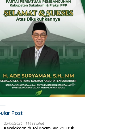
ular Post
25/06/2026
11488 Lihat
Kecelakaan di Tol Bocimi KM 71: Truk