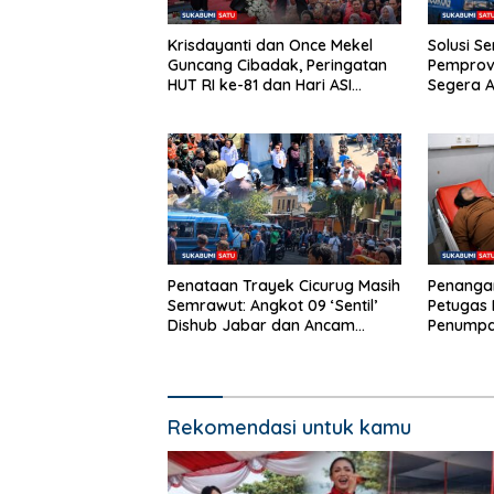
Krisdayanti dan Once Mekel
Solusi S
Guncang Cibadak, Peringatan
Pemprov
HUT RI ke-81 dan Hari ASI
Segera A
Sedunia Berlangsung Meriah
Angkot 0
Penataan Trayek Cicurug Masih
Penangan
Semrawut: Angkot 09 ‘Sentil’
Petugas 
Dishub Jabar dan Ancam
Penumpan
Mogok Massal
Pangrang
Rekomendasi untuk kamu