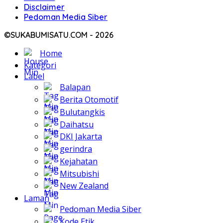
Disclaimer
Pedoman Media Siber
©SUKABUMISATU.COM - 2026
Home
Kategori
Label
Balapan
Berita Otomotif
Bulutangkis
Daihatsu
DKI Jakarta
gerindra
Kejahatan
Mitsubishi
New Zealand
Laman
Pedoman Media Siber
Kode Etik