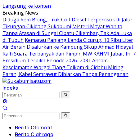
Langsung ke konten
Breaking News
Diduga Rem Blong, Truk Colt Diesel Terperosok di Jalur
Tikungan Cikidang Sukabumi
Misteri Mayat Wanita
Tanpa Atasan di Sungai Cibatu Cikembar, Tak Ada Luka
di Tubuh
Kemarau Panjang Landa Cicurug, 10 Ribu Liter
Air Bersih Disalurkan ke Kampung Sikup
Ahmad Hidayat
Raih Suara Terbanyak dan Pimpin MW KAHMI Jabar, Ini 7
Presidium Terpilih Periode 2026–2031
Ancam
Keselamatan Warga! Tiang Telkom di Cidahu Miring
Parah, Kabel Semrawut Dibiarkan Tanpa Penanganan
Indeks
Berita Otomotif
Berita Olahraga