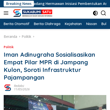
Langsung
tor PKB Dadang Hermawan Inisiasi Pembentukan Asosiasi BPJS K
Breaking News
ke
konten
Berita Otomotif
Berita Olahraga
Kejahatan
Nissan
Bulut
Beranda
Politik
Politik
Iman Adinugraha Sosialisasikan
Empat Pilar MPR di Jampang
Kulon, Soroti Infrastruktur
Pajampangan
Redaksi
11/05/2026