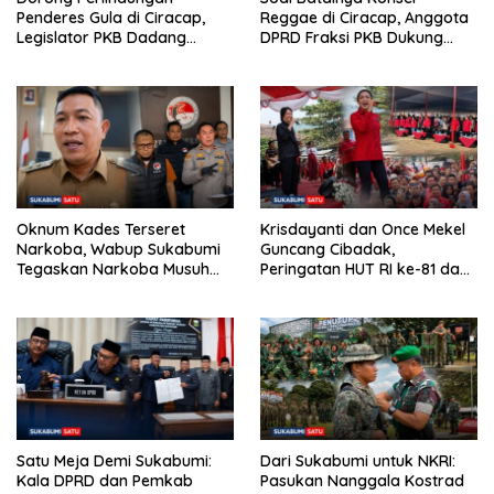
Penderes Gula di Ciracap,
Reggae di Ciracap, Anggota
Legislator PKB Dadang
DPRD Fraksi PKB Dukung
Hermawan Inisiasi
Pemdes: “Bukan Benci
Pembentukan Asosiasi BPJS
Musiknya, Tapi Efeknya”
Ketenagakerjaan
Oknum Kades Terseret
Krisdayanti dan Once Mekel
Narkoba, Wabup Sukabumi
Guncang Cibadak,
Tegaskan Narkoba Musuh
Peringatan HUT RI ke-81 dan
Bersama
Hari ASI Sedunia Berlangsung
Meriah
Satu Meja Demi Sukabumi:
Dari Sukabumi untuk NKRI:
Kala DPRD dan Pemkab
Pasukan Nanggala Kostrad