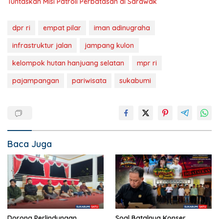
Tuntaskan Misi Patroli Perbatasan di Sarawak
dpr ri
empat pilar
iman adinugraha
infrastruktur jalan
jampang kulon
kelompok hutan hanjuang selatan
mpr ri
pajampangan
pariwisata
sukabumi
Baca Juga
Dorong Perlindungan
Soal Batalnya Konser