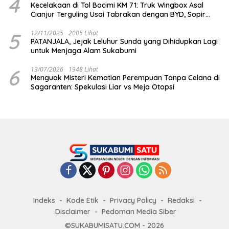
4
Kecelakaan di Tol Bocimi KM 71: Truk Wingbox Asal
Cianjur Terguling Usai Tabrakan dengan BYD, Sopir
Dilarikan ke RS Sekarwangi
5
12/11/2025
2005 Lihat
PATANJALA, Jejak Leluhur Sunda yang Dihidupkan Lagi
untuk Menjaga Alam Sukabumi
6
13/07/2026
1948 Lihat
Menguak Misteri Kematian Perempuan Tanpa Celana di
Sagaranten: Spekulasi Liar vs Meja Otopsi
Indeks
Kode Etik
Privacy Policy
Redaksi
Disclaimer
Pedoman Media Siber
©SUKABUMISATU.COM - 2026