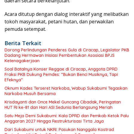
daerah secara berkelanjutan.
Acara ditutup dengan dialog interaktif yang melibatkan
tokoh masyarakat, petani hutan, dan perwakilan
pemuda setempat.
Berita Terkait
Dorong Perlindungan Penderes Gula di Ciracap, Legislator PKB
Dadang Hermawan Inisiasi Pembentukan Asosiasi BPJS
Ketenagakerjaan
Soal Batalnya Konser Reggae di Ciracap, Anggota DPRD
Fraksi PKB Dukung Pemdes: “Bukan Benci Musiknya, Tapi
Efeknya”
Oknum Kades Terseret Narkoba, Wabup Sukabumi Tegaskan
Narkoba Musuh Bersama
Krisdayanti dan Once Mekel Guncang Cibadak, Peringatan
HUT RI ke-81 dan Hari ASI Sedunia Berlangsung Meriah
Satu Meja Demi Sukabumi: Kala DPRD dan Pemkab Ketok Palu
Anggaran 2027 Hingga Restrukturisasi Tirta Jaya
Dari Sukabumi untuk NKRI: Pasukan Nanggala Kostrad