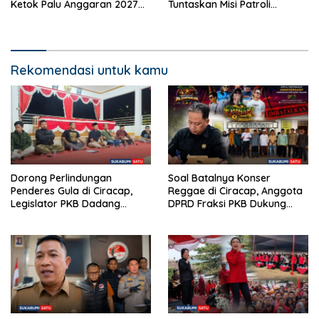
Ketok Palu Anggaran 2027
Tuntaskan Misi Patroli
Hingga Restrukturisasi Tirta
Perbatasan di Sarawak
Jaya
Rekomendasi untuk kamu
Dorong Perlindungan
Soal Batalnya Konser
Penderes Gula di Ciracap,
Reggae di Ciracap, Anggota
Legislator PKB Dadang
DPRD Fraksi PKB Dukung
Hermawan Inisiasi
Pemdes: “Bukan Benci
Pembentukan Asosiasi BPJS
Musiknya, Tapi Efeknya”
Ketenagakerjaan