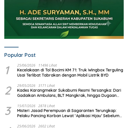
Popular Post
1
25/06/2026
11496 Lihat
Kecelakaan di Tol Bocimi KM 71: Truk Wingbox Terguling
Usai Terlibat Tabrakan dengan Mobil Listrik BYD
2
29/05/2026
3171 Lihat
Kades Karangmekar Sukabumi Resmi Tersangka: Dari
Gadaikan Ambulans, BLT Mangkrak, hingga Dugaan
Penipuan!
3
15/07/2026
2878 Lihat
Misteri Jasad Perempuan di Sagaranten Terungkap:
Pelaku Pancing Korban Lewat ‘Aplikasi Hijau’ Sebelum
Dihabisi
25/06/2026
2602 Lihat