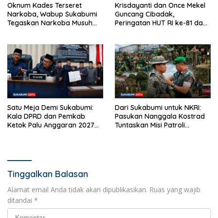
Oknum Kades Terseret
Krisdayanti dan Once Mekel
Narkoba, Wabup Sukabumi
Guncang Cibadak,
Tegaskan Narkoba Musuh
Peringatan HUT RI ke-81 dan
Bersama
Hari ASI Sedunia Berlangsung
Meriah
Satu Meja Demi Sukabumi:
Dari Sukabumi untuk NKRI:
Kala DPRD dan Pemkab
Pasukan Nanggala Kostrad
Ketok Palu Anggaran 2027
Tuntaskan Misi Patroli
Hingga Restrukturisasi Tirta
Perbatasan di Sarawak
Jaya
Tinggalkan Balasan
Alamat email Anda tidak akan dipublikasikan.
Ruas yang wajib
ditandai
*