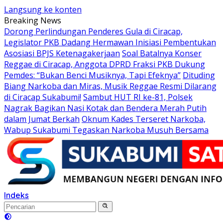
Langsung ke konten
Breaking News
Dorong Perlindungan Penderes Gula di Ciracap,
Legislator PKB Dadang Hermawan Inisiasi Pembentukan
Asosiasi BPJS Ketenagakerjaan
Soal Batalnya Konser
Reggae di Ciracap, Anggota DPRD Fraksi PKB Dukung
Pemdes: “Bukan Benci Musiknya, Tapi Efeknya”
Dituding
Biang Narkoba dan Miras, Musik Reggae Resmi Dilarang
di Ciracap Sukabumi!
Sambut HUT RI ke-81, Polsek
Nagrak Bagikan Nasi Kotak dan Bendera Merah Putih
dalam Jumat Berkah
Oknum Kades Terseret Narkoba,
Wabup Sukabumi Tegaskan Narkoba Musuh Bersama
Indeks