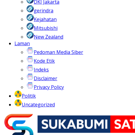
DKI Jakarta
gerindra
Kejahatan
Mitsubishi
New Zealand
Laman
Pedoman Media Siber
Kode Etik
Indeks
Disclaimer
Privacy Policy
Politik
Uncategorized