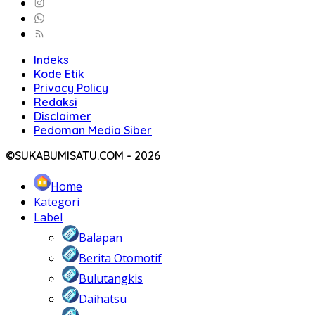
Indeks
Kode Etik
Privacy Policy
Redaksi
Disclaimer
Pedoman Media Siber
©SUKABUMISATU.COM - 2026
Home
Kategori
Label
Balapan
Berita Otomotif
Bulutangkis
Daihatsu