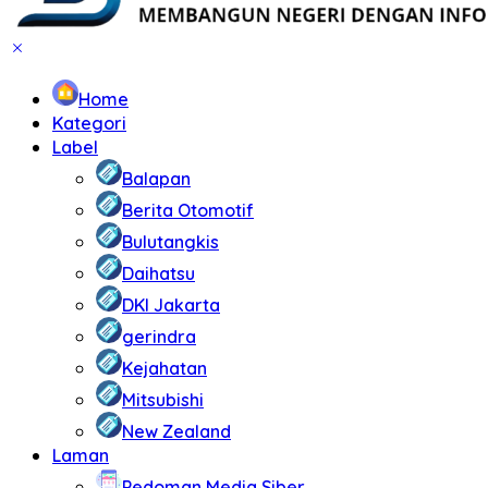
Home
Kategori
Label
Balapan
Berita Otomotif
Bulutangkis
Daihatsu
DKI Jakarta
gerindra
Kejahatan
Mitsubishi
New Zealand
Laman
Pedoman Media Siber