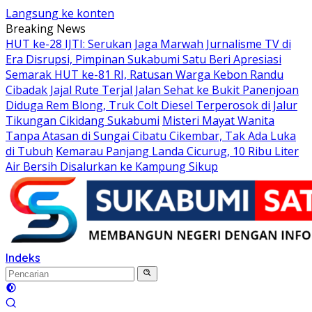
Langsung ke konten
Breaking News
HUT ke-28 IJTI: Serukan Jaga Marwah Jurnalisme TV di
Era Disrupsi, Pimpinan Sukabumi Satu Beri Apresiasi
Semarak HUT ke-81 RI, Ratusan Warga Kebon Randu
Cibadak Jajal Rute Terjal Jalan Sehat ke Bukit Panenjoan
Diduga Rem Blong, Truk Colt Diesel Terperosok di Jalur
Tikungan Cikidang Sukabumi
Misteri Mayat Wanita
Tanpa Atasan di Sungai Cibatu Cikembar, Tak Ada Luka
di Tubuh
Kemarau Panjang Landa Cicurug, 10 Ribu Liter
Air Bersih Disalurkan ke Kampung Sikup
Indeks