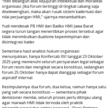
“HMI dibangun atas kejujuran intelektual dan moralitas
organisasi. Jika forum tertinggi di tingkat cabang saja
diselewengkan, maka akan rusak sistem kaderisasi dan
nilai perjuangan HMI,” ujarnya menambahkan.
Yudi mendesak PB HMI dan Badko HMI Jawa Barat
segera turun tangan menertibkan proses tersebut agar
tidak menimbulkan dualisme kepemimpinan dan
disintegrasi kader.
Sementara hasil analisis hukum organisasi
menunjukkan, hanya Konfercab XVI tanggal 23 Oktober
2025 yang memenuhi seluruh persyaratan legal sebagai
forum resmi dan mengikat secara konstitusi, sedangkan
forum 25 Oktober hanya dapat dianggap sebagai forum
aspiratif internal.
Kesimpulannya: dua forum, dua ketua, namun hanya satu
yang sah secara konstitusi — sementara pihak
demisioner menilai, seluruh proses perlu ditinjau ulang
agar marwah HMI tidak ternoda oleh praktik
inkonstitusional dan ambisi personal.
(Demi Pratama