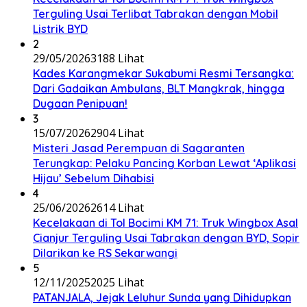
Terguling Usai Terlibat Tabrakan dengan Mobil
Listrik BYD
2
29/05/2026
3188 Lihat
Kades Karangmekar Sukabumi Resmi Tersangka:
Dari Gadaikan Ambulans, BLT Mangkrak, hingga
Dugaan Penipuan!
3
15/07/2026
2904 Lihat
Misteri Jasad Perempuan di Sagaranten
Terungkap: Pelaku Pancing Korban Lewat ‘Aplikasi
Hijau’ Sebelum Dihabisi
4
25/06/2026
2614 Lihat
Kecelakaan di Tol Bocimi KM 71: Truk Wingbox Asal
Cianjur Terguling Usai Tabrakan dengan BYD, Sopir
Dilarikan ke RS Sekarwangi
5
12/11/2025
2025 Lihat
PATANJALA, Jejak Leluhur Sunda yang Dihidupkan