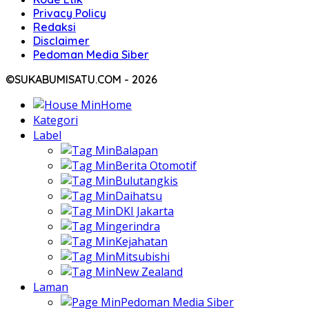
Privacy Policy
Redaksi
Disclaimer
Pedoman Media Siber
©SUKABUMISATU.COM - 2026
Home
Kategori
Label
Balapan
Berita Otomotif
Bulutangkis
Daihatsu
DKI Jakarta
gerindra
Kejahatan
Mitsubishi
New Zealand
Laman
Pedoman Media Siber