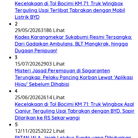
Kecelakaan di Tol Bocimi KM 71: Truk Wingbox
Terguling Usai Terlibat Tabrakan dengan Mobil
Listrik BYD
2
29/05/2026
3186 Lihat
Kades Karangmekar Sukabumi Resmi Tersangka:
Dari Gadaikan Ambulans, BLT Mangkrak, hingga
Dugaan Penipuan!
3
15/07/2026
2903 Lihat
Misteri Jasad Perempuan di Sagaranten
Terungkap: Pelaku Pancing Korban Lewat ‘Aplikasi
Hijau’ Sebelum Dihabisi
4
25/06/2026
2614 Lihat
Kecelakaan di Tol Bocimi KM 71: Truk Wingbox Asal
Cianjur Terguling Usai Tabrakan dengan BYD, Sopir
Dilarikan ke RS Sekarwangi
5
12/11/2025
2022 Lihat
PATANJALA, Jejak Leluhur Sunda yang Dihidupkan