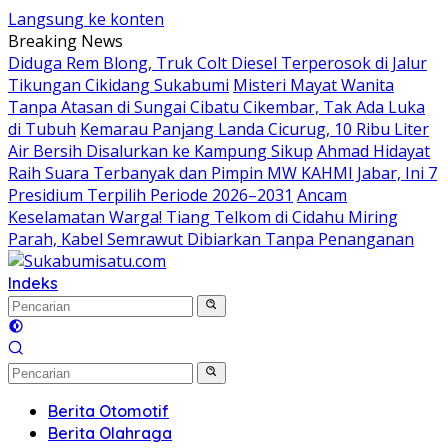
Langsung ke konten
Breaking News
Diduga Rem Blong, Truk Colt Diesel Terperosok di Jalur
Tikungan Cikidang Sukabumi
Misteri Mayat Wanita
Tanpa Atasan di Sungai Cibatu Cikembar, Tak Ada Luka
di Tubuh
Kemarau Panjang Landa Cicurug, 10 Ribu Liter
Air Bersih Disalurkan ke Kampung Sikup
Ahmad Hidayat
Raih Suara Terbanyak dan Pimpin MW KAHMI Jabar, Ini 7
Presidium Terpilih Periode 2026–2031
Ancam
Keselamatan Warga! Tiang Telkom di Cidahu Miring
Parah, Kabel Semrawut Dibiarkan Tanpa Penanganan
Indeks
Berita Otomotif
Berita Olahraga