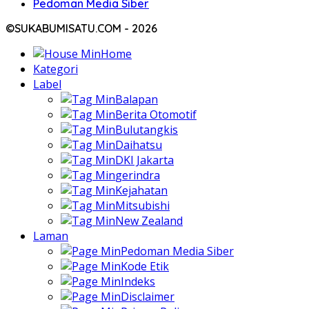
Pedoman Media Siber
©SUKABUMISATU.COM - 2026
Home
Kategori
Label
Balapan
Berita Otomotif
Bulutangkis
Daihatsu
DKI Jakarta
gerindra
Kejahatan
Mitsubishi
New Zealand
Laman
Pedoman Media Siber
Kode Etik
Indeks
Disclaimer