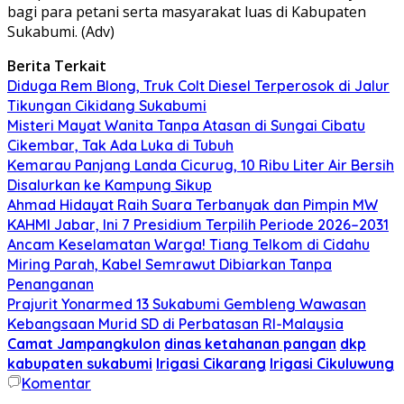
bagi para petani serta masyarakat luas di Kabupaten
Sukabumi. (Adv)
Berita Terkait
Diduga Rem Blong, Truk Colt Diesel Terperosok di Jalur
Tikungan Cikidang Sukabumi
Misteri Mayat Wanita Tanpa Atasan di Sungai Cibatu
Cikembar, Tak Ada Luka di Tubuh
Kemarau Panjang Landa Cicurug, 10 Ribu Liter Air Bersih
Disalurkan ke Kampung Sikup
Ahmad Hidayat Raih Suara Terbanyak dan Pimpin MW
KAHMI Jabar, Ini 7 Presidium Terpilih Periode 2026–2031
Ancam Keselamatan Warga! Tiang Telkom di Cidahu
Miring Parah, Kabel Semrawut Dibiarkan Tanpa
Penanganan
Prajurit Yonarmed 13 Sukabumi Gembleng Wawasan
Kebangsaan Murid SD di Perbatasan RI-Malaysia
Camat Jampangkulon
dinas ketahanan pangan
dkp
kabupaten sukabumi
Irigasi Cikarang
Irigasi Cikuluwung
Komentar