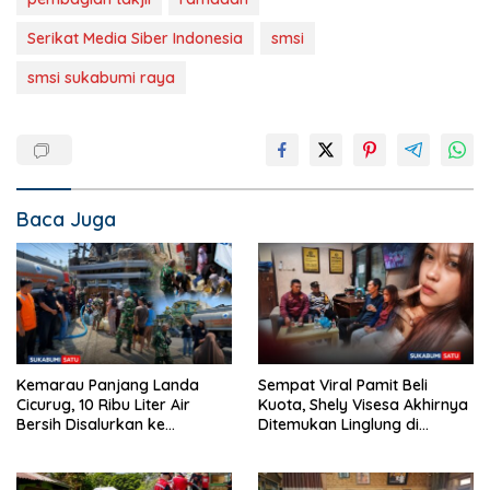
Serikat Media Siber Indonesia
smsi
smsi sukabumi raya
Baca Juga
Kemarau Panjang Landa
Sempat Viral Pamit Beli
Cicurug, 10 Ribu Liter Air
Kuota, Shely Visesa Akhirnya
Bersih Disalurkan ke
Ditemukan Linglung di
Kampung Sikup
Demak