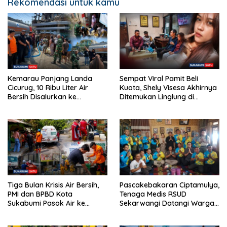
Rekomendasi untuk kamu
Kemarau Panjang Landa
Sempat Viral Pamit Beli
Cicurug, 10 Ribu Liter Air
Kuota, Shely Visesa Akhirnya
Bersih Disalurkan ke
Ditemukan Linglung di
Kampung Sikup
Demak
Tiga Bulan Krisis Air Bersih,
Pascakebakaran Ciptamulya,
PMI dan BPBD Kota
Tenaga Medis RSUD
Sukabumi Pasok Air ke
Sekarwangi Datangi Warga
Cikundul
dan Buka Layanan
Kesehatan