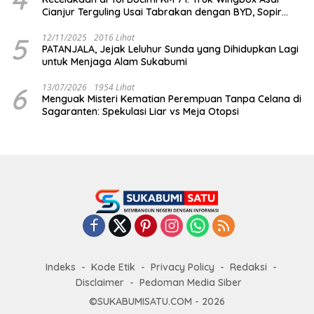
Cianjur Terguling Usai Tabrakan dengan BYD, Sopir
Dilarikan ke RS Sekarwangi
5
12/11/2025
2016 Lihat
PATANJALA, Jejak Leluhur Sunda yang Dihidupkan Lagi
untuk Menjaga Alam Sukabumi
6
13/07/2026
1954 Lihat
Menguak Misteri Kematian Perempuan Tanpa Celana di
Sagaranten: Spekulasi Liar vs Meja Otopsi
Indeks
Kode Etik
Privacy Policy
Redaksi
Disclaimer
Pedoman Media Siber
©SUKABUMISATU.COM - 2026