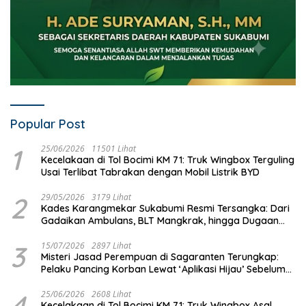
Popular Post
1
25/06/2026
11501 Lihat
Kecelakaan di Tol Bocimi KM 71: Truk Wingbox Terguling
Usai Terlibat Tabrakan dengan Mobil Listrik BYD
2
29/05/2026
3179 Lihat
Kades Karangmekar Sukabumi Resmi Tersangka: Dari
Gadaikan Ambulans, BLT Mangkrak, hingga Dugaan
Penipuan!
3
15/07/2026
2897 Lihat
Misteri Jasad Perempuan di Sagaranten Terungkap:
Pelaku Pancing Korban Lewat ‘Aplikasi Hijau’ Sebelum
Dihabisi
4
25/06/2026
2608 Lihat
Kecelakaan di Tol Bocimi KM 71: Truk Wingbox Asal