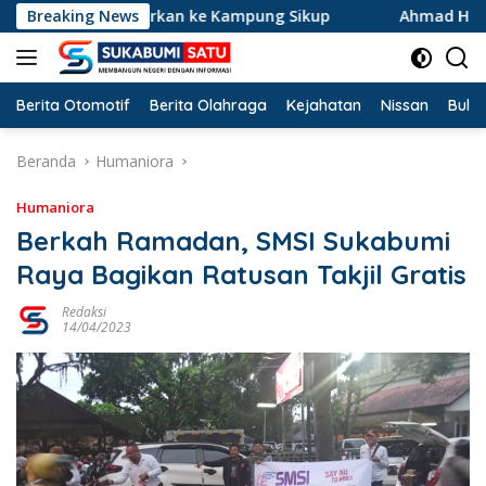
Langsung
 Disalurkan ke Kampung Sikup
Breaking News
Ahmad Hidayat Raih Suara 
ke
konten
Berita Otomotif
Berita Olahraga
Kejahatan
Nissan
Bulut
Beranda
Humaniora
Humaniora
Berkah Ramadan, SMSI Sukabumi
Raya Bagikan Ratusan Takjil Gratis
Redaksi
14/04/2023