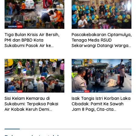
Tiga Bulan Krisis Air Bersih,
Pascakebakaran Ciptamulya,
PMI dan BPBD Kota
Tenaga Medis RSUD
Sukabumi Pasok Air ke
Sekarwangi Datangi Warga
Cikundul
dan Buka Layanan
Kesehatan
Sisi Kelam Kemarau di
Isak Tangis Istri Korban Laka
Sukabumi: Terpaksa Pakai
Cibadak: Pamit Ke Sawah
Air Kobak Keruh Demi
Jam 8 Pagi, Cita-cita
Bertahan Hidup
Merenovasi Rumah Kini
Tinggal Kenangan