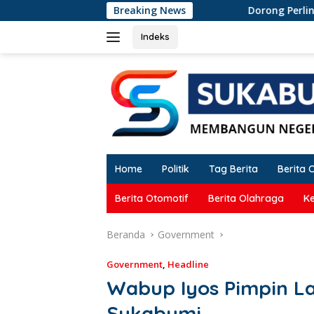
Langsung
Breaking News
Dorong Perlindungan Penderes Gula di C
ke
konten
Indeks
Home
Politik
Tag Berita
Berita 
Berita Otomotif
Berita Olahraga
K
Beranda
Government
Government
,
Headline
Wabup Iyos Pimpin L
Sukabumi