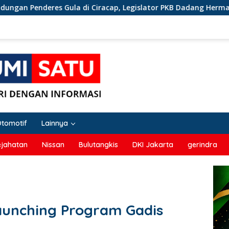
iracap, Legislator PKB Dadang Hermawan Inisiasi Pembentukan 
Otomotif
Lainnya
ejahatan
Nissan
Bulutangkis
DKI Jakarta
gerindra
aunching Program Gadis