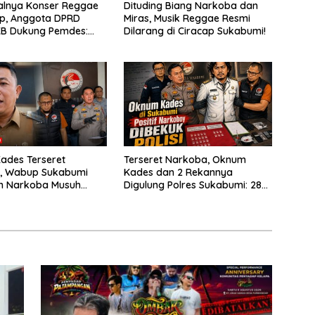
alnya Konser Reggae
Dituding Biang Narkoba dan
ap, Anggota DPRD
Miras, Musik Reggae Resmi
KB Dukung Pemdes:
Dilarang di Ciracap Sukabumi!
enci Musiknya, Tapi
”
ades Terseret
Terseret Narkoba, Oknum
, Wabup Sukabumi
Kades dan 2 Rekannya
n Narkoba Musuh
Digulung Polres Sukabumi: 28
a
Paket Sabu Disita