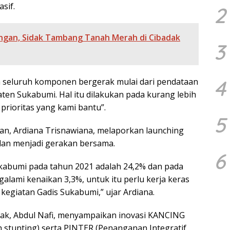
sif.
2
gan, Sidak Tambang Tanah Merah di Cibadak
3
4
hwa seluruh komponen bergerak mulai dari pendataan
aten Sukabumi. Hal itu dilakukan pada kurang lebih
 prioritas yang kami bantu”.
5
tan, Ardiana Trisnawiana, melaporkan launching
 dan menjadi gerakan bersama.
6
ukabumi pada tahun 2021 adalah 24,2% dan pada
alami kenaikan 3,3%, untuk itu perlu kerja keras
egiatan Gadis Sukabumi,” ujar Ardiana.
ak, Abdul Nafi, menyampaikan inovasi KANCING
 stunting) serta PINTER (Penanganan Integratif