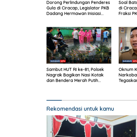
Dorong Perlindungan Penderes
Soal Bat
Gula di Ciracap, Legislator PKB
di Cirac
Dadang Hermawan Inisiasi
Fraksi P
Pembentukan Asosiasi BPJS
“Bukan B
Ketenagakerjaan
Efeknya
Sambut HUT RI ke-81, Polsek
Oknum K
Nagrak Bagikan Nasi Kotak
Narkoba
dan Bendera Merah Putih
Tegaska
dalam Jumat Berkah
Bersam
Rekomendasi untuk kamu