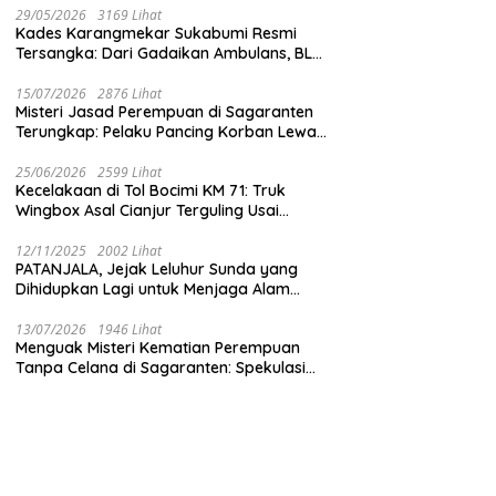
29/05/2026
3169 Lihat
Kades Karangmekar Sukabumi Resmi
Tersangka: Dari Gadaikan Ambulans, BLT
Mangkrak, hingga Dugaan Penipuan!
15/07/2026
2876 Lihat
Misteri Jasad Perempuan di Sagaranten
Terungkap: Pelaku Pancing Korban Lewat
‘Aplikasi Hijau’ Sebelum Dihabisi
25/06/2026
2599 Lihat
Kecelakaan di Tol Bocimi KM 71: Truk
Wingbox Asal Cianjur Terguling Usai
Tabrakan dengan BYD, Sopir Dilarikan ke
RS Sekarwangi
12/11/2025
2002 Lihat
PATANJALA, Jejak Leluhur Sunda yang
Dihidupkan Lagi untuk Menjaga Alam
Sukabumi
13/07/2026
1946 Lihat
Menguak Misteri Kematian Perempuan
Tanpa Celana di Sagaranten: Spekulasi
Liar vs Meja Otopsi