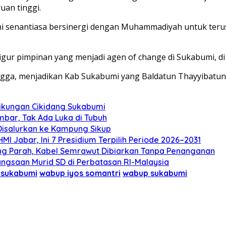
uan tinggi.
i senantiasa bersinergi dengan Muhammadiyah untuk terus
igur pimpinan yang menjadi agen of change di Sukabumi, di
gga, menjadikan Kab Sukabumi yang Baldatun Thayyibatun
 Tikungan Cikidang Sukabumi
mbar, Tak Ada Luka di Tubuh
 Disalurkan ke Kampung Sikup
 Jabar, Ini 7 Presidium Terpilih Periode 2026–2031
ng Parah, Kabel Semrawut Dibiarkan Tanpa Penanganan
gsaan Murid SD di Perbatasan RI-Malaysia
n sukabumi
wabup iyos somantri
wabup sukabumi