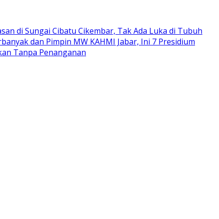
san di Sungai Cibatu Cikembar, Tak Ada Luka di Tubuh
rbanyak dan Pimpin MW KAHMI Jabar, Ini 7 Presidium
arkan Tanpa Penanganan