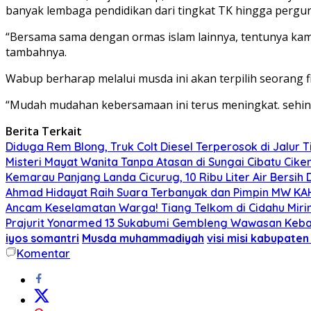
banyak lembaga pendidikan dari tingkat TK hingga pergur
“Bersama sama dengan ormas islam lainnya, tentunya kam
tambahnya.
Wabup berharap melalui musda ini akan terpilih seorang f
“Mudah mudahan kebersamaan ini terus meningkat. sehin
Berita Terkait
Diduga Rem Blong, Truk Colt Diesel Terperosok di Jalur
Misteri Mayat Wanita Tanpa Atasan di Sungai Cibatu Cike
Kemarau Panjang Landa Cicurug, 10 Ribu Liter Air Bersih
Ahmad Hidayat Raih Suara Terbanyak dan Pimpin MW KAHMI
Ancam Keselamatan Warga! Tiang Telkom di Cidahu Miri
Prajurit Yonarmed 13 Sukabumi Gembleng Wawasan Keban
iyos somantri
Musda muhammadiyah
visi misi kabupate
Komentar