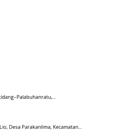
ikidang–Palabuhanratu,…
io, Desa Parakanlima, Kecamatan…