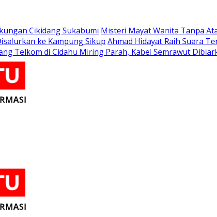
Tikungan Cikidang Sukabumi
Misteri Mayat Wanita Tanpa Ata
 Disalurkan ke Kampung Sikup
Ahmad Hidayat Raih Suara Te
ang Telkom di Cidahu Miring Parah, Kabel Semrawut Dibi