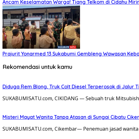
Ancam Keselamatan Warga! Tiang Telkom di Cidahu Miri
Prajurit Yonarmed 13 Sukabumi Gembleng Wawasan Keban
Rekomendasi untuk kamu
Diduga Rem Blong, Truk Colt Diesel Terperosok di Jalur
SUKABUMISATU.com, CIKIDANG — Sebuah truk Mitsubishi C
Misteri Mayat Wanita Tanpa Atasan di Sungai Cibatu Cike
SUKABUMISATU.com, Cikembar— Penemuan jasad wanita t