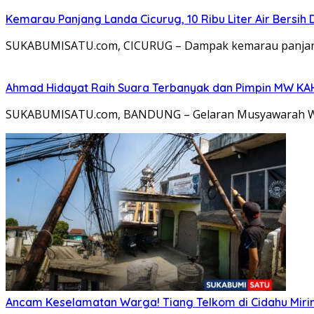
Kemarau Panjang Landa Cicurug, 10 Ribu Liter Air Bersih
SUKABUMISATU.com, CICURUG – Dampak kemarau panjang 
Ahmad Hidayat Raih Suara Terbanyak dan Pimpin MW KAHMI
SUKABUMISATU.com, BANDUNG – Gelaran Musyawarah Wilay
Ancam Keselamatan Warga! Tiang Telkom di Cidahu Miri