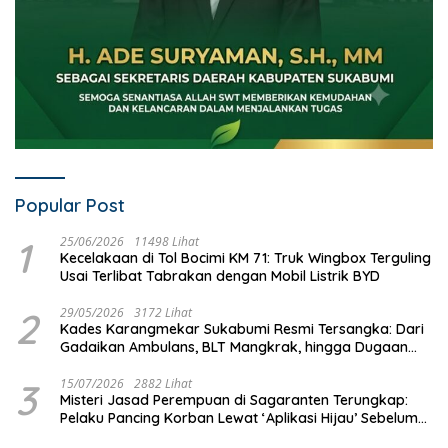
Popular Post
1
25/06/2026
11498 Lihat
Kecelakaan di Tol Bocimi KM 71: Truk Wingbox Terguling
Usai Terlibat Tabrakan dengan Mobil Listrik BYD
2
29/05/2026
3172 Lihat
Kades Karangmekar Sukabumi Resmi Tersangka: Dari
Gadaikan Ambulans, BLT Mangkrak, hingga Dugaan
Penipuan!
3
15/07/2026
2882 Lihat
Misteri Jasad Perempuan di Sagaranten Terungkap:
Pelaku Pancing Korban Lewat ‘Aplikasi Hijau’ Sebelum
Dihabisi