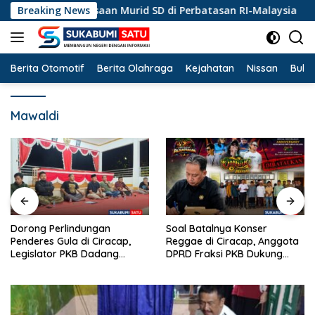
Langsung
n Kebangsaan Murid SD di Perbatasan RI-Malaysia
Breaking News
Do
ke
konten
Berita Otomotif
Berita Olahraga
Kejahatan
Nissan
Bulut
Mawaldi
Dorong Perlindungan
Soal Batalnya Konser
Penderes Gula di Ciracap,
Reggae di Ciracap, Anggota
Legislator PKB Dadang
DPRD Fraksi PKB Dukung
Hermawan Inisiasi
Pemdes: “Bukan Benci
Pembentukan Asosiasi BPJS
Musiknya, Tapi Efeknya”
Ketenagakerjaan