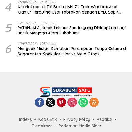
4
25/06/2026
2605 Lihat
Kecelakaan di Tol Bocimi KM 71: Truk Wingbox Asal
Cianjur Terguling Usai Tabrakan dengan BYD, Sopir
Dilarikan ke RS Sekarwangi
5
12/11/2025
2007 Lihat
PATANJALA, Jejak Leluhur Sunda yang Dihidupkan Lagi
untuk Menjaga Alam Sukabumi
6
13/07/2026
1950 Lihat
Menguak Misteri Kematian Perempuan Tanpa Celana di
Sagaranten: Spekulasi Liar vs Meja Otopsi
Indeks
Kode Etik
Privacy Policy
Redaksi
Disclaimer
Pedoman Media Siber