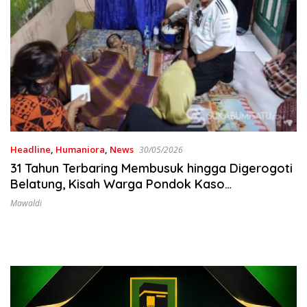
Headline
,
Humaniora
,
News
30/05/2026
​31 Tahun Terbaring Membusuk hingga Digerogoti
Belatung, Kisah Warga Pondok Kaso
Parungkuda
Mawaldi