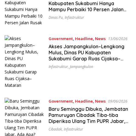
Kabupaten Sukabumi Hanya
Mampu Perbaiki 10 Persen Jalan
Rusak
Dinas Pu
,
Infastruktur
Government
,
Headline
,
News
13/06/2026
Akses Jampangkulon–Lengkong
Mulus, Dinas PU Kabupaten
Sukabumi Garap Ruas Cijaksa–
Mataran
Infastruktur
,
Jampangkulon
Government
,
Headline
,
News
09/06/2026
Baru Seminggu Dibuka, Jembatan
Pamuruyan Cibadak Tiba-tiba
Diperiksa Ulang Tim PUPR Jabar,
Ada Apa?
Cibadak
,
Infastruktur