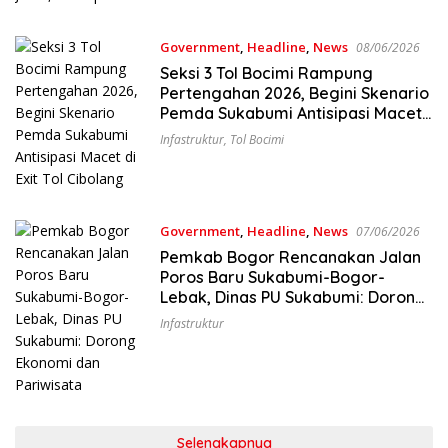
Government
,
Headline
,
News
08/06/2026
Seksi 3 Tol Bocimi Rampung
Pertengahan 2026, Begini Skenario
Pemda Sukabumi Antisipasi Macet
di Exit Tol Cibolang
Infastruktur
,
Tol Bocimi
Government
,
Headline
,
News
07/06/2026
Pemkab Bogor Rencanakan Jalan
Poros Baru Sukabumi-Bogor-
Lebak, Dinas PU Sukabumi: Dorong
Ekonomi dan Pariwisata
Infastruktur
Selengkapnya