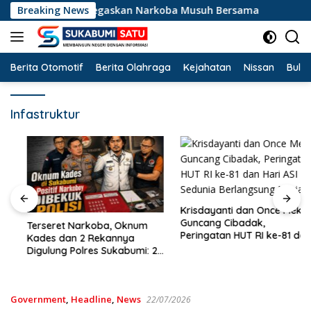
Langsung
Sukabumi Tegaskan Narkoba Musuh Bersama
Breaking News
Terseret 
ke
konten
Berita Otomotif
Berita Olahraga
Kejahatan
Nissan
Bulut
Infastruktur
Krisdayanti dan Once Mekel
Guncang Cibadak,
Terseret Narkoba, Oknum
Peringatan HUT RI ke-81 dan
Kades dan 2 Rekannya
Hari ASI Sedunia Berlangsung
Digulung Polres Sukabumi: 28
Meriah
Paket Sabu Disita
Government
,
Headline
,
News
22/07/2026