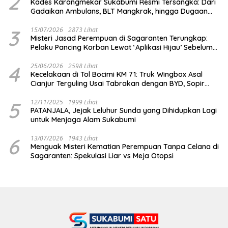
2
Kades Karangmekar Sukabumi Resmi Tersangka: Dari
Gadaikan Ambulans, BLT Mangkrak, hingga Dugaan
Penipuan!
3
15/07/2026
2873 Lihat
Misteri Jasad Perempuan di Sagaranten Terungkap:
Pelaku Pancing Korban Lewat ‘Aplikasi Hijau’ Sebelum
Dihabisi
4
25/06/2026
2598 Lihat
Kecelakaan di Tol Bocimi KM 71: Truk Wingbox Asal
Cianjur Terguling Usai Tabrakan dengan BYD, Sopir
Dilarikan ke RS Sekarwangi
5
12/11/2025
1999 Lihat
PATANJALA, Jejak Leluhur Sunda yang Dihidupkan Lagi
untuk Menjaga Alam Sukabumi
6
13/07/2026
1943 Lihat
Menguak Misteri Kematian Perempuan Tanpa Celana di
Sagaranten: Spekulasi Liar vs Meja Otopsi