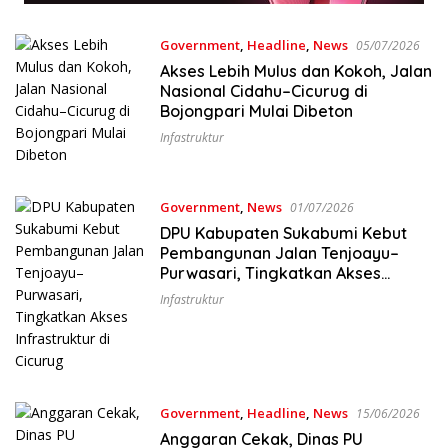
Government
,
Headline
,
News
05/07/2026
Akses Lebih Mulus dan Kokoh, Jalan
Nasional Cidahu–Cicurug di
Bojongpari Mulai Dibeton
Infastruktur
Government
,
News
01/07/2026
DPU Kabupaten Sukabumi Kebut
Pembangunan Jalan Tenjoayu–
Purwasari, Tingkatkan Akses
Infrastruktur di Cicurug
Infastruktur
Government
,
Headline
,
News
15/06/2026
Anggaran Cekak, Dinas PU