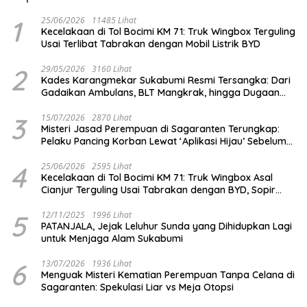
1
25/06/2026
11485 Lihat
Kecelakaan di Tol Bocimi KM 71: Truk Wingbox Terguling
Usai Terlibat Tabrakan dengan Mobil Listrik BYD
2
29/05/2026
3160 Lihat
Kades Karangmekar Sukabumi Resmi Tersangka: Dari
Gadaikan Ambulans, BLT Mangkrak, hingga Dugaan
Penipuan!
3
15/07/2026
2870 Lihat
Misteri Jasad Perempuan di Sagaranten Terungkap:
Pelaku Pancing Korban Lewat ‘Aplikasi Hijau’ Sebelum
Dihabisi
4
25/06/2026
2595 Lihat
Kecelakaan di Tol Bocimi KM 71: Truk Wingbox Asal
Cianjur Terguling Usai Tabrakan dengan BYD, Sopir
Dilarikan ke RS Sekarwangi
5
12/11/2025
1996 Lihat
PATANJALA, Jejak Leluhur Sunda yang Dihidupkan Lagi
untuk Menjaga Alam Sukabumi
6
13/07/2026
1936 Lihat
Menguak Misteri Kematian Perempuan Tanpa Celana di
Sagaranten: Spekulasi Liar vs Meja Otopsi