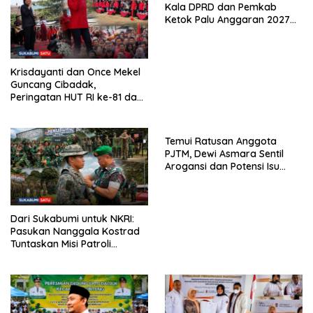
Kala DPRD dan Pemkab
Ketok Palu Anggaran 2027
Hingga Restrukturisasi Tirta
Jaya
Krisdayanti dan Once Mekel
Guncang Cibadak,
Peringatan HUT RI ke-81 dan
Hari ASI Sedunia Berlangsung
Meriah
Temui Ratusan Anggota
PJTM, Dewi Asmara Sentil
Arogansi dan Potensi Isu
SARA di Tubuh Ormas
Dari Sukabumi untuk NKRI:
Pasukan Nanggala Kostrad
Tuntaskan Misi Patroli
Perbatasan di Sarawak