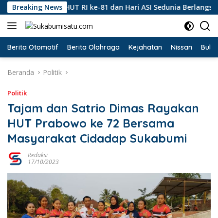
Langsung
ringatan HUT RI ke-81 dan Hari ASI Sedunia Berlangsung Meriah
Breaking News
ke
konten
Berita Otomotif
Berita Olahraga
Kejahatan
Nissan
Bulut
Beranda
Politik
Politik
Tajam dan Satrio Dimas Rayakan
HUT Prabowo ke 72 Bersama
Masyarakat Cidadap Sukabumi
Redaksi
17/10/2023