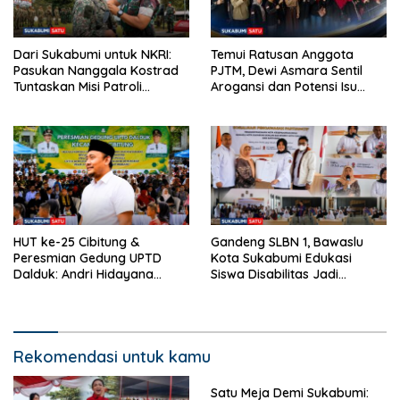
Temui Ratusan Anggota
Dari Sukabumi untuk NKRI:
PJTM, Dewi Asmara Sentil
Pasukan Nanggala Kostrad
Arogansi dan Potensi Isu
Tuntaskan Misi Patroli
SARA di Tubuh Ormas
Perbatasan di Sarawak
HUT ke-25 Cibitung &
Gandeng SLBN 1, Bawaslu
Peresmian Gedung UPTD
Kota Sukabumi Edukasi
Dalduk: Andri Hidayana
Siswa Disabilitas Jadi
Perkuat Silaturahmi dan
Pengawas Pemilu Partisipatif
Kawal Aspirasi Konstituen
Dapil VI
Rekomendasi untuk kamu
Satu Meja Demi Sukabumi: