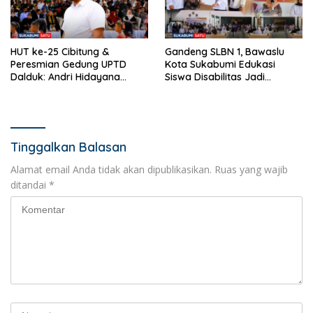
HUT ke-25 Cibitung &
Gandeng SLBN 1, Bawaslu
Peresmian Gedung UPTD
Kota Sukabumi Edukasi
Dalduk: Andri Hidayana
Siswa Disabilitas Jadi
Perkuat Silaturahmi dan
Pengawas Pemilu Partisipatif
Kawal Aspirasi Konstituen
Dapil VI
Tinggalkan Balasan
Alamat email Anda tidak akan dipublikasikan.
Ruas yang wajib
ditandai
*