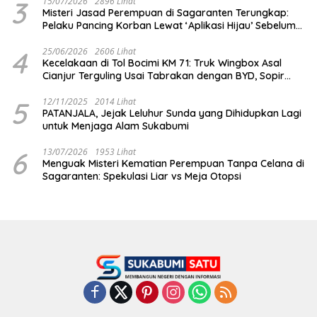
3
15/07/2026
2896 Lihat
Misteri Jasad Perempuan di Sagaranten Terungkap:
Pelaku Pancing Korban Lewat ‘Aplikasi Hijau’ Sebelum
Dihabisi
4
25/06/2026
2606 Lihat
Kecelakaan di Tol Bocimi KM 71: Truk Wingbox Asal
Cianjur Terguling Usai Tabrakan dengan BYD, Sopir
Dilarikan ke RS Sekarwangi
5
12/11/2025
2014 Lihat
PATANJALA, Jejak Leluhur Sunda yang Dihidupkan Lagi
untuk Menjaga Alam Sukabumi
6
13/07/2026
1953 Lihat
Menguak Misteri Kematian Perempuan Tanpa Celana di
Sagaranten: Spekulasi Liar vs Meja Otopsi