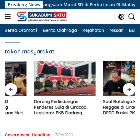
Langsung
awasan Kebangsaan Murid SD di Perbatasan RI-Malaysia
Breaking News
ke
konten
Berita Otomotif
Berita Olahraga
Kejahatan
Nissan
Bulut
tokoh masyarakat
Dorong Perlindungan
Soal Batalnya Konser
Penderes Gula di Ciracap,
Reggae di Ciracap, Anggota
Legislator PKB Dadang
DPRD Fraksi PKB Dukung
Hermawan Inisiasi
Pemdes: “Bukan Benci
Pembentukan Asosiasi BPJS
Musiknya, Tapi Efeknya”
Ketenagakerjaan
Government
,
Headline
17/08/2023