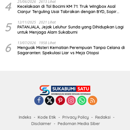
4
25/06/2026
2613 Lihat
Kecelakaan di Tol Bocimi KM 71: Truk Wingbox Asal
Cianjur Terguling Usai Tabrakan dengan BYD, Sopir
Dilarikan ke RS Sekarwangi
5
12/11/2025
2021 Lihat
PATANJALA, Jejak Leluhur Sunda yang Dihidupkan Lagi
untuk Menjaga Alam Sukabumi
6
13/07/2026
1958 Lihat
Menguak Misteri Kematian Perempuan Tanpa Celana di
Sagaranten: Spekulasi Liar vs Meja Otopsi
Indeks
Kode Etik
Privacy Policy
Redaksi
Disclaimer
Pedoman Media Siber