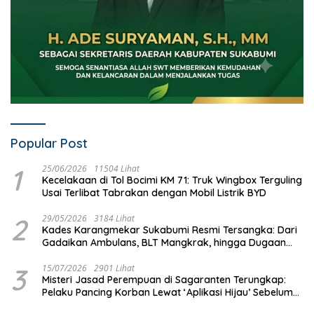
Popular Post
1
25/06/2026
11504 Lihat
Kecelakaan di Tol Bocimi KM 71: Truk Wingbox Terguling
Usai Terlibat Tabrakan dengan Mobil Listrik BYD
2
29/05/2026
3184 Lihat
Kades Karangmekar Sukabumi Resmi Tersangka: Dari
Gadaikan Ambulans, BLT Mangkrak, hingga Dugaan
Penipuan!
3
15/07/2026
2901 Lihat
Misteri Jasad Perempuan di Sagaranten Terungkap:
Pelaku Pancing Korban Lewat ‘Aplikasi Hijau’ Sebelum
Dihabisi