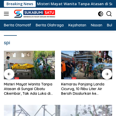
Langsung
umi
Breaking News
Misteri Mayat Wanita Tanpa Atasan di Sungai Ciba
ke
konten
Berita Otomotif
Berita Olahraga
Kejahatan
Nissan
Bulut
spi
Misteri Mayat Wanita Tanpa
Kemarau Panjang Landa
Atasan di Sungai Cibatu
Cicurug, 10 Ribu Liter Air
Cikembar, Tak Ada Luka di
Bersih Disalurkan ke
Tubuh
Kampung Sikup