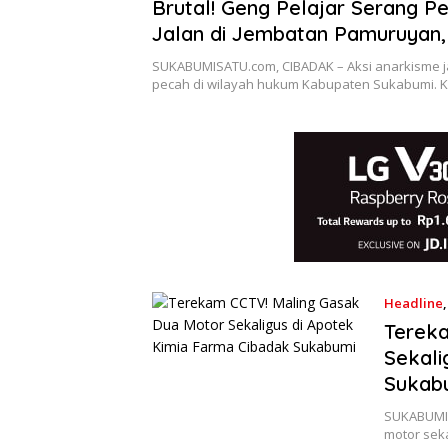
Brutal! Geng Pelajar Serang P
Jalan di Jembatan Pamuruyan
Sipil Jadi Korban
SUKABUMISATU.com, CIBADAK – Aksi anarkisme j
pecah di wilayah hukum Kabupaten Sukabumi. Kal
Headline
Terek
Sekali
Sukab
SUKABUMIS
motor seka