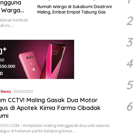
engguna
Rumah Warga di Sukabumi Disatroni
, Warga
Maling, Embat Empat Tabung Gas
2
alanan kembali
i ini,…
3
4
5
,
News
03/03/2023
am CCTV! Maling Gasak Dua Motor
6
gus di Apotek Kimia Farma Cibadak
umi
ATU.COM – Komplotan maling menggasak dua unit sepeda
ligus di halaman parkir belakang Kimia…