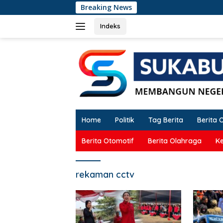
Langsung
Breaking News
ke
konten
Indeks
Home
Politik
Tag Berita
Berita 
Berita Otomotif
Berita Olahraga
K
rekaman cctv