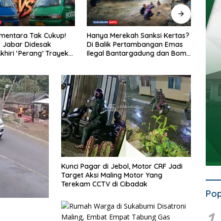
ementara Tak Cukup!
Hanya Merekah Sanksi Kertas?
Penat
 Jabar Didesak
Di Balik Pertambangan Emas
Semra
khiri ‘Perang’ Trayek
Ilegal Bantargadung dan Bom
Dish
2 dan 09
Waktu Bencana Ekologis
Mogo
Kunci Pagar di Jebol, Motor CRF Jadi
Target Aksi Maling Motor Yang
Terekam CCTV di Cibadak
Pop
1