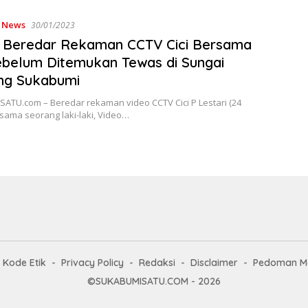
,
News
30/01/2023
! Beredar Rekaman CCTV Cici Bersama
ebelum Ditemukan Tewas di Sungai
ng Sukabumi
ATU.com – Beredar rekaman video CCTV Cici P Lestari (24
sama seorang laki-laki, Video…
Kode Etik
Privacy Policy
Redaksi
Disclaimer
Pedoman Me
©SUKABUMISATU.COM - 2026