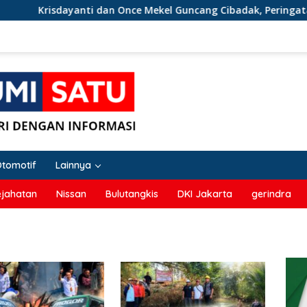
Krisdayanti dan Once Mekel Guncang Cibadak, Peringatan HUT RI
Otomotif
Lainnya
ejahatan
Nissan
Bulutangkis
DKI Jakarta
gerindra