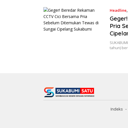
Headline
Geger
Pria S
Cipela
SUKABUMIS
tahun) ber
Indeks