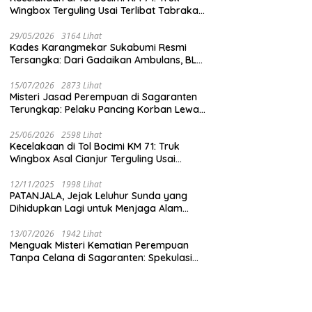
Wingbox Terguling Usai Terlibat Tabrakan
dengan Mobil Listrik BYD
29/05/2026
3164 Lihat
Kades Karangmekar Sukabumi Resmi
Tersangka: Dari Gadaikan Ambulans, BLT
Mangkrak, hingga Dugaan Penipuan!
15/07/2026
2873 Lihat
Misteri Jasad Perempuan di Sagaranten
Terungkap: Pelaku Pancing Korban Lewat
‘Aplikasi Hijau’ Sebelum Dihabisi
25/06/2026
2598 Lihat
Kecelakaan di Tol Bocimi KM 71: Truk
Wingbox Asal Cianjur Terguling Usai
Tabrakan dengan BYD, Sopir Dilarikan ke
RS Sekarwangi
12/11/2025
1998 Lihat
PATANJALA, Jejak Leluhur Sunda yang
Dihidupkan Lagi untuk Menjaga Alam
Sukabumi
13/07/2026
1942 Lihat
Menguak Misteri Kematian Perempuan
Tanpa Celana di Sagaranten: Spekulasi
Liar vs Meja Otopsi