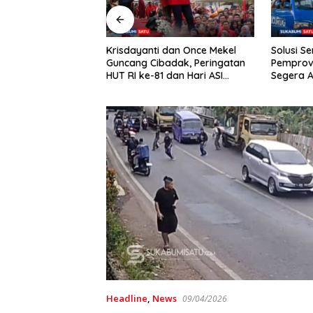
gi Izin Tapi Sudah
Krisdayanti dan Once Mekel
Solusi S
, Pembangunan
Guncang Cibadak, Peringatan
Pemprov
art Samping
HUT RI ke-81 dan Hari ASI
Segera A
amatan Cibadak
Sedunia Berlangsung Meriah
Angkot 0
tpol PP
Headline
,
News
09/04/2026