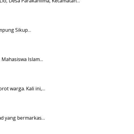
io, Desa Parakanlima, Kecamatan…
ampung Sikup…
n Mahasiswa Islam…
t warga. Kali ini,…
ad yang bermarkas…