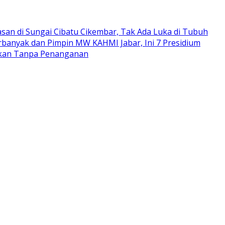
san di Sungai Cibatu Cikembar, Tak Ada Luka di Tubuh
rbanyak dan Pimpin MW KAHMI Jabar, Ini 7 Presidium
arkan Tanpa Penanganan