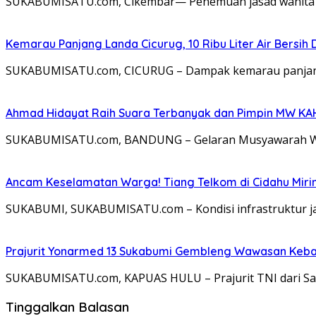
SUKABUMISATU.com, Cikembar— Penemuan jasad wanita t
Kemarau Panjang Landa Cicurug, 10 Ribu Liter Air Bersih
SUKABUMISATU.com, CICURUG – Dampak kemarau panjang 
Ahmad Hidayat Raih Suara Terbanyak dan Pimpin MW KAHMI
SUKABUMISATU.com, BANDUNG – Gelaran Musyawarah Wilay
Ancam Keselamatan Warga! Tiang Telkom di Cidahu Miri
SUKABUMI, SUKABUMISATU.com – Kondisi infrastruktur jari
Prajurit Yonarmed 13 Sukabumi Gembleng Wawasan Keban
SUKABUMISATU.com, KAPUAS HULU – Prajurit TNI dari Sa
Tinggalkan Balasan