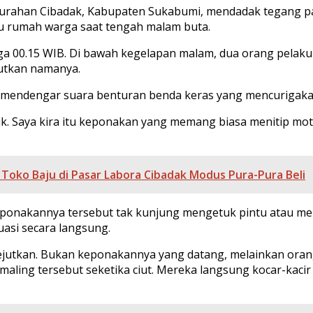
elurahan Cibadak, Kabupaten Sukabumi, mendadak tegang pa
atu rumah warga saat tengah malam buta.
hingga 00.15 WIB. Di bawah kegelapan malam, dua orang pe
utkan namanya.
 mendengar suara benturan benda keras yang mencurigaka
asuk. Saya kira itu keponakan yang memang biasa menitip m
oko Baju di Pasar Labora Cibadak Modus Pura-Pura Beli
eponakannya tersebut tak kunjung mengetuk pintu atau meny
asi secara langsung.
gejutkan. Bukan keponakannya yang datang, melainkan or
li maling tersebut seketika ciut. Mereka langsung kocar-ka