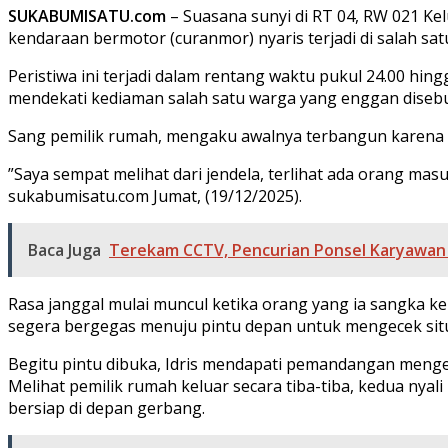
SUKABUMISATU.com
– Suasana sunyi di RT 04, RW 021 K
kendaraan bermotor (curanmor) nyaris terjadi di salah s
​Peristiwa ini terjadi dalam rentang waktu pukul 24.00 
mendekati kediaman salah satu warga yang enggan diseb
​Sang pemilik rumah, mengaku awalnya terbangun karena
​”Saya sempat melihat dari jendela, terlihat ada orang m
sukabumisatu.com Jumat, (19/12/2025).
Baca Juga
Terekam CCTV, Pencurian Ponsel Karyawan T
​Rasa janggal mulai muncul ketika orang yang ia sangka k
segera bergegas menuju pintu depan untuk mengecek situ
​Begitu pintu dibuka, Idris mendapati pemandangan men
Melihat pemilik rumah keluar secara tiba-tiba, kedua nya
bersiap di depan gerbang.