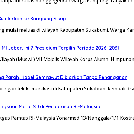
anpa identitas menggegerkan warga Kampung Tanyakan L
 Disalurkan ke Kampung Sikup
mulai meluas di wilayah Kabupaten Sukabumi. Warga K
 Jabar, Ini 7 Presidium Terpilih Periode 2026–2031
ah (Muswil) VII Majelis Wilayah Korps Alumni Himpuna
ng Parah, Kabel Semrawut Dibiarkan Tanpa Penanganan
ngan telekomunikasi di Kabupaten Sukabumi kembali disoro
gsaan Murid SD di Perbatasan RI-Malaysia
tgas Pamtas RI-Malaysia Yonarmed 13/Nanggala/1/1 Kostr