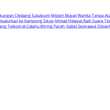
Tikungan Cikidang Sukabumi
Misteri Mayat Wanita Tanpa Ata
 Disalurkan ke Kampung Sikup
Ahmad Hidayat Raih Suara Te
ang Telkom di Cidahu Miring Parah, Kabel Semrawut Dibi